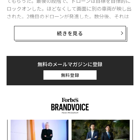
てもらった。最後の段階で、ドローンは目標を自律的に
ロックオンした。ほどなくして画面に別の車両が映し出
された。2機目のドローンが発進した。数分後、それは
目標に命中した。
続きを見る
ウクライナのドローン操縦士にとって、これは戦争の新
たなリズムになりつつある。機械が目標をより早く特定
し、ロシア軍の陣地後方にさらに深く到達し、前線部隊
だけでなく、攻勢の継続を支えている兵站網も攻撃す
無料のメールマガジンに登録
る。
無料登録
「技術は進歩し、戦場を変容させました」。ウクライナ
国家親衛隊第13「ハルティヤ」作戦任務旅団のドローン
部隊「ヤスニ・オチ（澄んだ目）」の指揮官、ヘオルヒ
ー・ボルコウは筆者の取材にそう述べた。彼の部隊はAI
搭載ドローン「Hornet（ホーネット）」を運用してい
〜
る。ホーネットは、元米グーグル最高経営責任者（CE
金
O）エリック・シュミットの防衛技術イニシアチブに関
個
【