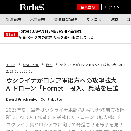
会員登録
ログイン
新着記事
人気記事
会員限定記事
カテゴリ
連載
コ
Forbes JAPAN MEMBERSHIP 新機能｜
NEWS
記事ページ内の広告表示を最小限にしました
トップ
経済・社会
欧州
ウクライナがロシア軍後方への攻撃拡大 AIドロー
2026.05.16 11:00
ウクライナがロシア軍後方への攻撃拡大
AIドローン「Hornet」投入、兵站を圧迫
David Kirichenko | Contributor
2025年夏、筆者はウクライナ東部ハルキウ州の前方指揮
所で、AI（人工知能）を搭載したドローン（無人機）を
ウクライナ兵がロシア軍に向けて発進させる様子を見せ