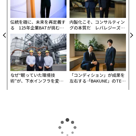
連した支援を受けて開発され、価格は6000ドル（約95万
ェ
に
円）未満とされる。
が
わ
伝統を礎に、未来を再定義す
内製化こそ、コンサルティン
る 125年企業BATが挑むス
グの本質だ レバレジーズが
モークレスな未来
実践する、次世代ファームの
全貌
なぜ“眠っていた環境技
「コンディション」が成果を
術”が、下水インフラを変え
左右する――「BAKUNE」のTEN
たのか──産総研×月島JFE
TIALが支える「挑戦者の明
アクアソリューションの10年
日」