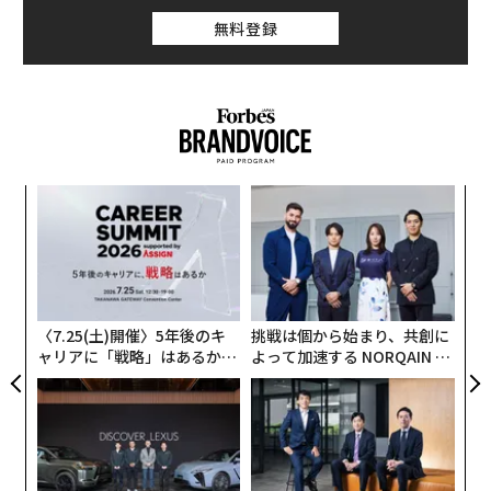
無料登録
“
オ
ジ
“
シ
グ
〈7.25(土)開催〉5年後のキ
挑戦は個から始まり、共創に
ャリアに「戦略」はあるか。
よって加速する NORQAIN JA
トップエグゼクティブのキャ
PAN 特別座談会
リアに触れる1日│CAREER S
UMMIT 2026