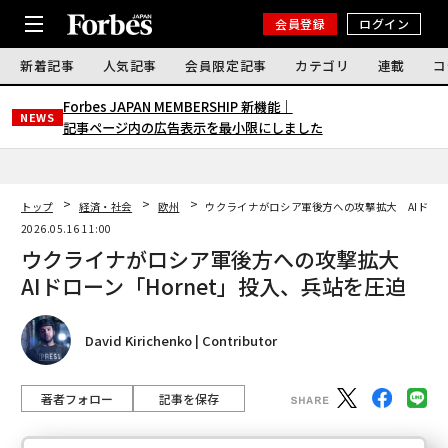
会員登録
ログイン
新着記事
人気記事
会員限定記事
カテゴリ
連載
コ
Forbes JAPAN MEMBERSHIP 新機能｜
NEWS
記事ページ内の広告表示を最小限にしました
トップ
経済・社会
欧州
ウクライナがロシア軍後方への攻撃拡大 AIドロー
2026.05.16 11:00
ウクライナがロシア軍後方への攻撃拡大
AIドローン「Hornet」投入、兵站を圧迫
David Kirichenko | Contributor
著者フォロー
記事を保存