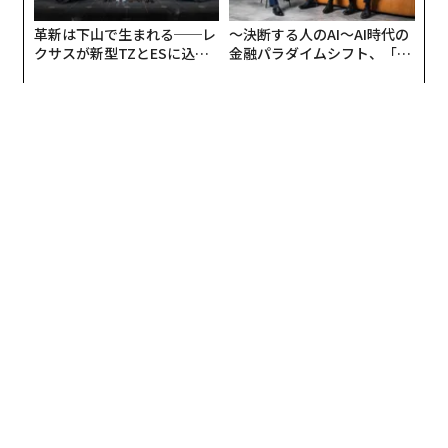
革新は下山で生まれる──レ
〜決断する人のAI〜AI時代の
クサスが新型TZとESに込め
金融パラダイムシフト、「超
た「DISCOVER」の哲学
個別化」の核心 【MUFG×ウ
ェルスナビ×PwC】