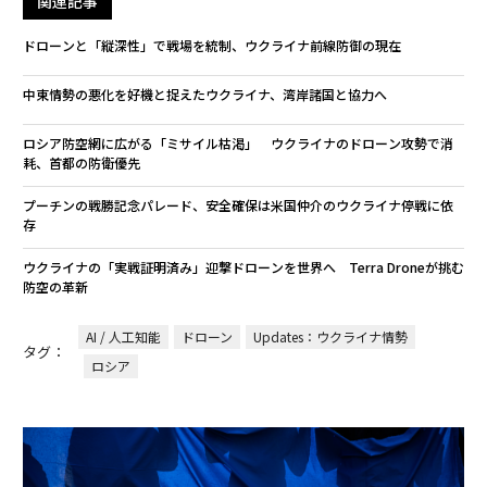
関連記事
ドローンと「縦深性」で戦場を統制、ウクライナ前線防御の現在
中東情勢の悪化を好機と捉えたウクライナ、湾岸諸国と協力へ
ロシア防空網に広がる「ミサイル枯渇」 ウクライナのドローン攻勢で消
耗、首都の防衛優先
プーチンの戦勝記念パレード、安全確保は米国仲介のウクライナ停戦に依
存
ウクライナの「実戦証明済み」迎撃ドローンを世界へ Terra Droneが挑む
防空の革新
AI / 人工知能
ドローン
Updates：ウクライナ情勢
タグ：
ロシア