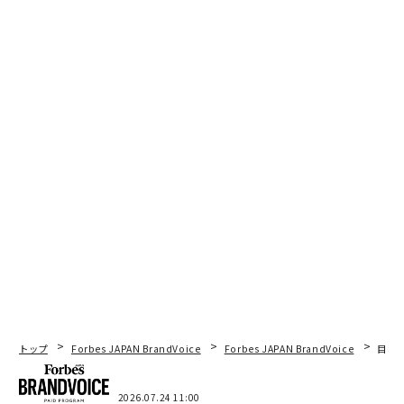
トップ
Forbes JAPAN BrandVoice
Forbes JAPAN BrandVoice
目先
2026.07.24 11:00