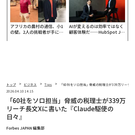
アフリカの農村の通信、小1
AIが変えるのは効率ではなく
の壁。2人の挑戦者が手にし
顧客体験だ──HubSpot Ja
た「次なる武器」
panが語る「Grow Better」
な組織のつくり方
トップ
ビジネス
Tips
「60社をソロ担当」脅威の税理士が339万リーチ長文
2026.04.10 14:15
「60社をソロ担当」脅威の税理士が339万
リーチ長文Xに書いた『Claude駆使の
日々』
Forbes JAPAN 編集部