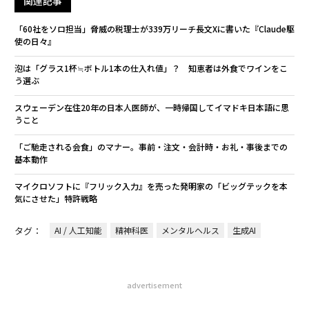
関連記事
「60社をソロ担当」脅威の税理士が339万リーチ長文Xに書いた『Claude駆
使の日々』
泡は「グラス1杯≒ボトル1本の仕入れ値」？ 知恵者は外食でワインをこ
う選ぶ
スウェーデン在住20年の日本人医師が、一時帰国してイマドキ日本語に思
うこと
「ご馳走される会食」のマナー。事前・注文・会計時・お礼・事後までの
基本動作
マイクロソフトに『フリック入力』を売った発明家の「ビッグテックを本
気にさせた」特許戦略
タグ：
AI / 人工知能
精神科医
メンタルヘルス
生成AI
advertisement