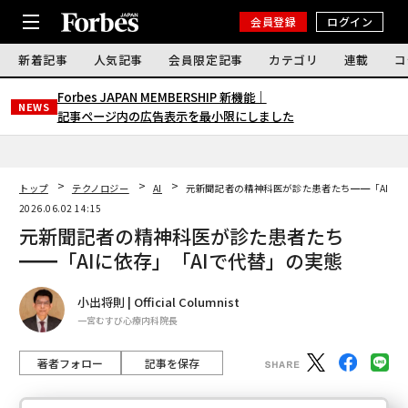
会員登録
ログイン
新着記事
人気記事
会員限定記事
カテゴリ
連載
コ
Forbes JAPAN MEMBERSHIP 新機能｜
NEWS
記事ページ内の広告表示を最小限にしました
トップ
テクノロジー
AI
元新聞記者の精神科医が診た患者たち━━「AIに依
2026.06.02 14:15
元新聞記者の精神科医が診た患者たち
━━「AIに依存」「AIで代替」の実態
小出将則 | Official Columnist
一宮むすび心療内科院長
著者フォロー
記事を保存