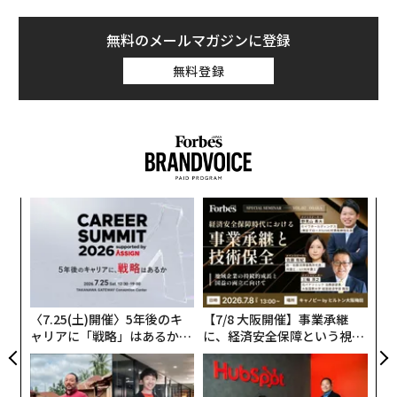
無料のメールマガジンに登録
無料登録
内
グ
実
革
全
ク
た「
〈7.25(土)開催〉5年後のキ
【7/8 大阪開催】事業承継
ャリアに「戦略」はあるか。
に、経済安全保障という視点
トップエグゼクティブのキャ
が加わるとき──経営者が問
リアに触れる1日│CAREER S
われる新たな判断軸
UMMIT 2026