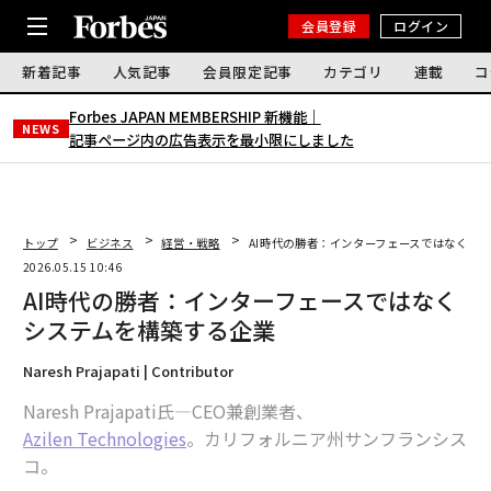
会員登録
ログイン
新着記事
人気記事
会員限定記事
カテゴリ
連載
コ
Forbes JAPAN MEMBERSHIP 新機能｜
NEWS
記事ページ内の広告表示を最小限にしました
トップ
ビジネス
経営・戦略
AI時代の勝者：インターフェースではなくシ
2026.05.15 10:46
AI時代の勝者：インターフェースではなく
システムを構築する企業
Naresh Prajapati | Contributor
Naresh Prajapati氏—CEO兼創業者、
Azilen Technologies
。カリフォルニア州サンフランシス
コ。