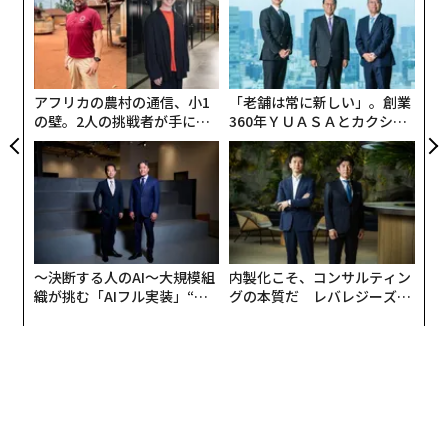
ン
「
診断はいつも同じだ。もっとガバナンスを、もっとクレ
ほとんどのAIラッパーは、X軸でのみ強力なパフォーマ
─
ンジングを、もっとパイプラインエンジニアリングを。
ンスを発揮する。しかし、ビジネスKPIが動くY軸では弱
ら
データの土台を整えてから、AIを導入せよ、というわけ
く、複利的成長が起こるべきZ軸ではほぼフラットであ
アフリカの農村の通信、小1
「老舗は常に新しい」。創業
だ。
る。
の壁。2人の挑戦者が手にし
360年ＹＵＡＳＡとカクシン
た「次なる武器」
CEO田尻望が語る、AIを超え
これは賢明に聞こえる。だが、大規模に価値を破壊して
インテリジェンスをKPIに結びつけ、KPIに対して測定
る人の価値
いる。
し、KPIによって継続的に改善しない限り、製品やシス
テムのように見えるものは、多くの場合、単なるインタ
その論理の表面には、人を引きつける力がある。悪いデ
ーフェース、つまり単なるAIラッパーに過ぎない。
ータを入れれば、悪い意思決定が出てくる。これに異論
〜決断する人のAI〜大規模組
内製化こそ、コンサルティン
を唱える人はいない。しかし多くの企業が導き出してい
持続するAI企業が正しく理解していること：3つの基盤
織が挑む「AIフル実装」“使
グの本質だ レバレジーズが
る結論、すなわちAIが有用になるには、まずデータをク
う”企業から“動く”企業へ【N
実践する、次世代ファームの
持続するAI企業は、単にAIを使いやすくするだけでな
レンジングし、標準化し、ガバナンスしなければならな
TTドコモビジネス×PwC】
全貌
く、ビジネスワークフローの実行方法の基盤とし、最終
いという考え方は、価値創造の実際の順序を逆転させて
的にはそれなしでは運営できないようにする。
いる。どの意思決定が重要なのかを問う前に、どのデー
タが重要なのかを知っているという前提に立っているか
持続するAI企業が行う最初の基盤選択は、プロンプトフ
らだ。そしてAIを、クリーンなデータを消費するものと
ァーストデザインではなく、KPIファーストデザインを