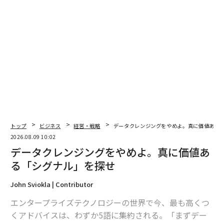
システムの重要な特徴は、主要業績評価指標（KPI）か
ら実行へと逆算して機能することだ。KPIは、インテリ
ジェンスがどのように振る舞うか、ワークフローのどこ
に適合するか、どのように進化するかを定義する。シス
テムが稼働すると、リアルタイムで学習と改善を続け、
定義されたKPIにワークフローを絶えず近づけていく。
AIラッパーにおけるシステムの深さの錯覚
錯覚は現実である。能力のように見えるものは、多くの
場合、単に能力へのアクセスに過ぎない。一例として、
トップ
ビジネス
経営・戦略
データクレンジングをやめよ。真に価値ある
いわゆるエージェント型サポートツールの台頭がある。
2026.08.09 10:02
これらは、顧客の問い合わせに答えるためにGPTトーク
データクレンジングをやめよ。真に価値あ
ンを消費するAIラッパーだが、解決率、チケットあたり
る「シグナル」を探せ
のコスト、顧客維持率といったビジネスKPIの改善には
ほとんど貢献しないと私は考える。
John Sviokla | Contributor
エンタープライズテクノロジーの世界で今、最も高くつ
理由は非常に明確だ。このようなツールは決してシステ
くアドバイスは、わずか5語に集約される。「まずデー
ムとして構築されない。インターフェースとして死ぬ運