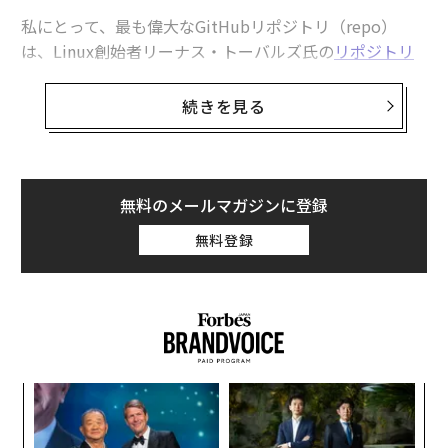
私にとって、最も偉大なGitHubリポジトリ（repo）
は、Linux創始者リーナス・トーバルズ氏の
リポジトリ
である。しかし、彼のリポジトリ以上に強力なのは、そ
の背後にある彼の
思考
だ。「理論と実践は時に衝突す
続きを見る
る。そして、それが起きた時、理論が負ける。毎回だ」
理論上、勝利するオペレーティングシステム（OS）は、
最も広いリーチ、最も多くのユーザー、そして最小限の
無料のメールマガジンに登録
学習曲線で洗練された体験を提供するものであるはずだ
無料登録
った。その論理に従えば、マイクロソフトのWindowsが
すでに勝利していた。
しかし実際には、開発者、企業、ビルダー、つまり実際
の問題に最も近い人々は、Linuxを選び続けた。Linux
は、インターネット、クラウドインフラストラクチャ、
「
そして単一のマシンを超えて拡張するあらゆるものの基
3
盤となるシステムレイヤーとなった。
C
ア