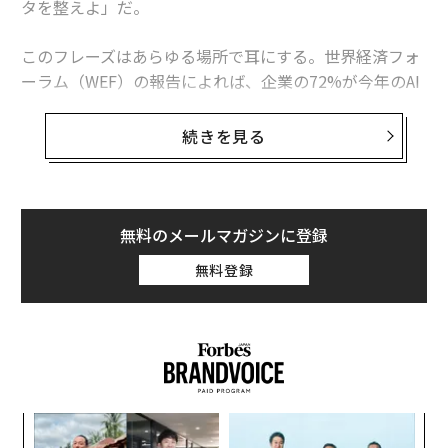
タを整えよ」だ。
命にある。これらのAIラッパーを展開する企業は、イン
タラクションのポイントに位置しているが、ビジネスKP
このフレーズはあらゆる場所で耳にする。世界経済フォ
Iをコントロールするポイントには位置していない。
ーラム（WEF）の報告によれば、企業の72%が今年のAI
投資として最も急速に成長させる領域にデータ基盤とパ
これは、月に向かうアポロ13号の指揮を執っているが、
イプラインを優先すると回答している。ガートナーは、
ミッション目標、つまり我々の場合はビジネスKPIを達
続きを見る
2026年までに組織の60%が「AI対応」データに支えられ
成するためのナビゲーション、計算、コース修正を処理
ていないAIプロジェクトを放棄すると予測する。Cloude
する地球上のミッションコントロールがない状態に似て
raの最新のグローバル調査では、ITリーダーの96%がAI
いる。
統合を進めていると回答した一方、約80%がデータアク
無料のメールマガジンに登録
セスの制約によって取り組みが妨げられているとし、自
そして、そこから製品の深さの錯覚が始まる。私はこれ
無料登録
社のデータが完全にガバナンスされていると答えたのは
を3次元で考えている。X軸はインタラクションの質であ
わずか18%にとどまった。Fivetranが500人超のシニア
る。システムがどれだけうまく応答するか、どれだけ流
データ・テクノロジーリーダーを対象に実施したベンチ
暢で役立つと感じられるか。Y軸は実際のビジネスイン
マーク調査では、1組織あたり年間平均2930万ドル（約4
パクトである。それらのインタラクションがKPIを動か
6億4000万円）をデータに費やしているにもかかわら
すかどうか。そしてZ軸は学習である。フィードバック
ず、企業のデータ関連施策の73%が期待を下回っている
を通じてシステムが時間とともにどのように改善する
目
ことが明らかになった。
か。
の