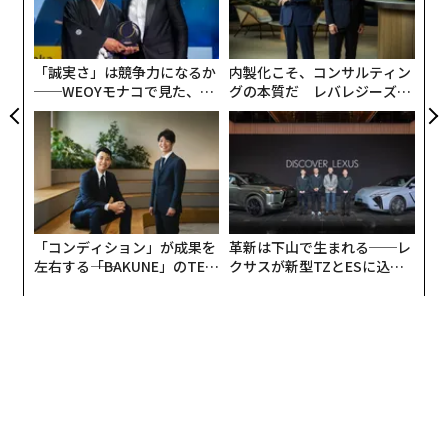
る
の
この対比は、より深い何かを明らかにしていると私は考
た
える。理論上、インターフェースが製品のように見える
「誠実さ」は競争力になるか
内製化こそ、コンサルティン
が、実際には、システムこそが真の製品である。インタ
──WEOYモナコで見た、く
グの本質だ レバレジーズが
ーフェースはユーザーが関与する場所だが、システムが
ら寿司の経営哲学
実践する、次世代ファームの
結果を決定する。インターフェースは複製可能だ。シス
全貌
テムは複利的に成長する。
私たちは今、同じパターンがAIにおいて繰り返されるの
を目撃している。ただし、より速く、機能をクリーンな
インターフェースにラッピングし、既存のモデルの上に
「コンディション」が成果を
革新は下山で生まれる──レ
左右する――「BAKUNE」のTEN
クサスが新型TZとESに込め
乗っかっている。この種のインテリジェンスは、アクセ
TIALが支える「挑戦者の明
た「DISCOVER」の哲学
スしやすく、デモしやすく、採用しやすいが、複利的に
日」
成長させることは容易ではない。これらはAIラッパーで
ある。
しかし、少数の持続するAI企業は、AIシステム、つまりA
Iオペレーティングシステムを構築している。これらのAI