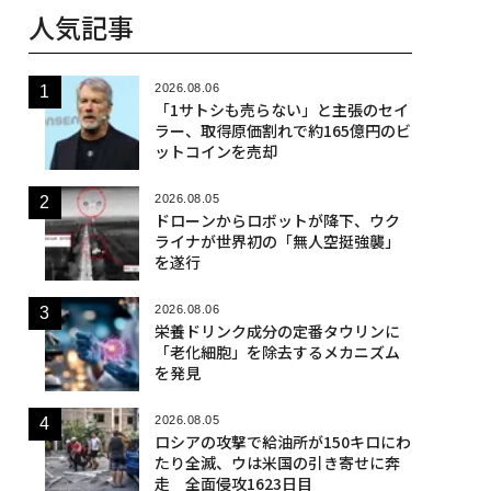
人気記事
2026.08.06
「1サトシも売らない」と主張のセイ
ラー、取得原価割れで約165億円のビ
ットコインを売却
2026.08.05
ドローンからロボットが降下、ウク
ライナが世界初の「無人空挺強襲」
を遂行
2026.08.06
栄養ドリンク成分の定番タウリンに
「老化細胞」を除去するメカニズム
を発見
2026.08.05
ロシアの攻撃で給油所が150キロにわ
たり全滅、ウは米国の引き寄せに奔
走 全面侵攻1623日目