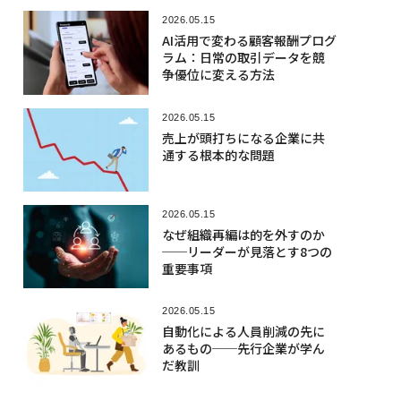
2026.05.15
AI活用で変わる顧客報酬プログ
ラム：日常の取引データを競
争優位に変える方法
2026.05.15
売上が頭打ちになる企業に共
通する根本的な問題
2026.05.15
なぜ組織再編は的を外すのか
──リーダーが見落とす8つの
重要事項
2026.05.15
自動化による人員削減の先に
あるもの──先行企業が学ん
だ教訓