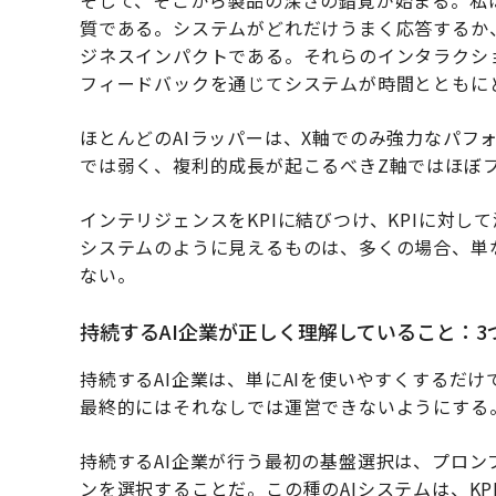
そして、そこから製品の深さの錯覚が始まる。私
質である。システムがどれだけうまく応答するか
ジネスインパクトである。それらのインタラクショ
フィードバックを通じてシステムが時間とともに
ほとんどのAIラッパーは、X軸でのみ強力なパフ
では弱く、複利的成長が起こるべきZ軸ではほぼ
インテリジェンスをKPIに結びつけ、KPIに対し
システムのように見えるものは、多くの場合、単
ない。
持続するAI企業が正しく理解していること：3
持続するAI企業は、単にAIを使いやすくするだ
最終的にはそれなしでは運営できないようにする
持続するAI企業が行う最初の基盤選択は、プロン
ンを選択することだ。この種のAIシステムは、K