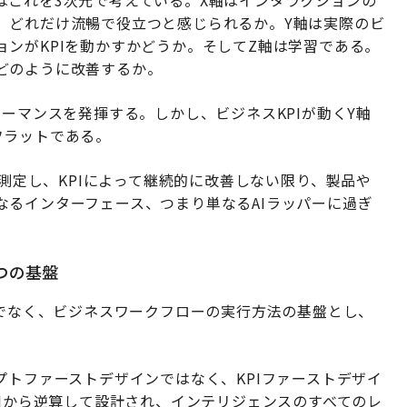
はこれを3次元で考えている。X軸はインタラクションの
、どれだけ流暢で役立つと感じられるか。Y軸は実際のビ
ンがKPIを動かすかどうか。そしてZ軸は学習である。
どのように改善するか。
ォーマンスを発揮する。しかし、ビジネスKPIが動くY軸
フラットである。
て測定し、KPIによって継続的に改善しない限り、製品や
なるインターフェース、つまり単なるAIラッパーに過ぎ
つの基盤
けでなく、ビジネスワークフローの実行方法の基盤とし、
。
プトファーストデザインではなく、KPIファーストデザイ
PIから逆算して設計され、インテリジェンスのすべてのレ