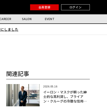
会員登録
ログイン
CAREER
SALON
EVENT
限にしました
関連記事
2026.05.16
イーロン・マスクが頼った紳
士的な高利貸し、ブライア
ン・クルーグの冷徹な信用評
価術