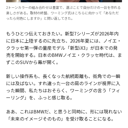
2トーンカラーの組み合わせは豊富で、選ぶことで自分だけの一台を作れる
楽しさがある。取材の終盤、ワーミング氏はこちらに向かって「あなただ
ったら何色にしますか」と問い返してきた。
もうひとつ伝えておきたい。新型7シリーズが2026年内
に日本に上陸するのに先立ち、2026年夏には、ノイエ・
クラッセ第一弾の量産モデル「新型iX3」が日本での発
売を開始する。日本のBMWノイエ・クラッセ時代は、ま
ずこのSUVから幕が開く。
新しい操作系も、長くなった航続距離も、街角での一瞬
には及ばない。すれ違った一台の肩のラインが視界に入
った瞬間、私たちはおそらく、ワーミングの言う「フィ
ーリング」を、ふっと感じ取る。
ああ、これはBMWだ、と思うと同時に、形には現れない
「未来のイメージそのもの」を受け取ることになる。