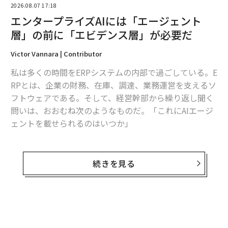
2026.08.07 17:18
エンタープライズAIには「エージェント
層」の前に「エビデンス層」が必要だ
Victor Vannara | Contributor
私は多くの時間をERPシステムの内部で過ごしている。E
RPとは、企業の財務、在庫、調達、業務運営を支えるソ
フトウェアである。そして、経営幹部から繰り返し聞く
問いは、おおむね次のようなものだ。「これにAIエージ
ェントを載せられるのはいつか」
これは最初に問うべき問いではない。
続きを見る
エージェントが有用ではないからではない。有用であ
る。仕訳を起案し、発注書を準備し、例外処理を回付で
きるソフトウェアは、バックオフィス部門の働き方を変
え得る。しかし、業務オペレーションにおいては、行動
できる能力よりも、その行動がなぜ正しかったのかを証