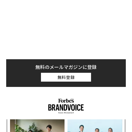
明できる能力の方が重要である。
エンタープライズAIには、エージェント層の前にエビデ
ンス層が必要だ。
エージェント層は、レコードの更新、承認の回付、ドキ
ュメントの準備、次のステップの推奨といった「実行
（アクション）」を担う。一方、エビデンス層は、関連
する事実の収集、その出所の追跡、情報源間の矛盾の解
無料のメールマガジンに登録
消、そして人間とソフトウェアの双方に意思決定の信頼
無料登録
できる拠り所を提供するといった「グラウンディング
（根拠付け）」を担う。
エビデンス層がなければ、自動化は当てずっぽうと大差
ない。
業務ワークフローが見た目以上に難しい理由
るか
伝
、く
る