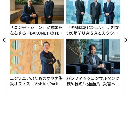
コンシューマー向けAIでは、もっともらしい答えでたい
モ
“
てい事足りる。だがエンタープライズAIでは、もっとも
オ
らしい答えが破滅的な結果を招くこともある。
ジ
「コンディション」が成果を
「老舗は常に新しい」。創業
日常的な仕入先への支払いを例に取ろう。関連する事実
左右する――「BAKUNE」のTEN
360年ＹＵＡＳＡとカクシン
は、請求書、発注書、受領書、特別条件を含む契約書、
TIALが支える「挑戦者の明
CEO田尻望が語る、AIを超え
日」
る人の価値
承認メール、そして6カ月前に誰かがERPに残したメモに
分散しているかもしれない。日々の業務では、買掛金担
当者は、これらの記録が食い違ったときにどの情報源を
信頼すべきかを把握している可能性が高い。発注書の価
格は正しいが、請求書の数量は一部分納を反映している
エンジニアのためのサウナ併
パシフィックコンサルタンツ
ことを知っている。この仕入先は必ず3日後に訂正版の
設オフィス「Mobius Park」
技師長の"北極星"。災害への
請求書を送ってくることも知っている。
がオープン──タマディック
無力感を乗り越え見つけた、
が健康経営を徹底する理由
防災一筋20年の答え
AIシステムは、その文脈を提供するためのインフラを誰
かが構築しない限り、そうした背景を持ち合わせない。
エビデンス層は、あらゆる業務ワークフローの根底にあ