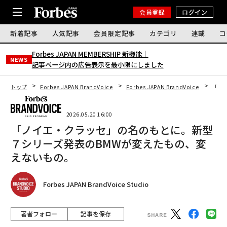
会員登録
ログイン
新着記事
人気記事
会員限定記事
カテゴリ
連載
コ
Forbes JAPAN MEMBERSHIP 新機能｜
NEWS
記事ページ内の広告表示を最小限にしました
トップ
Forbes JAPAN BrandVoice
Forbes JAPAN BrandVoice
「ノ
2026.05.20 16:00
「ノイエ・クラッセ」の名のもとに。新型
７シリーズ発表のBMWが変えたもの、変
えないもの。
Forbes JAPAN BrandVoice Studio
著者フォロー
記事を保存