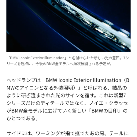
「BMW Iconic Exterior Illumination」と名付けられた新しい光の意匠。7シ
リーズを起点に、今後のBMW全モデルへ順次展開される予定だ。
ヘッドランプは「BMW Iconic Exterior Illumination（B
MWのアイコンとなる外装照明）」と呼ばれる、結晶の
ように研ぎ澄まされた光のサインを宿す。これは新型7
シリーズだけのディテールではなく、ノイエ・クラッセ
がBMW全モデルに広げていく新しい「BMWの目印」の
ひとつである。
サイドには、ワーミングが指で撫でたあの肩。テールに