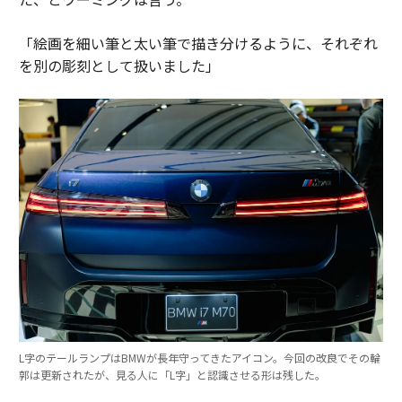
「絵画を細い筆と太い筆で描き分けるように、それぞれ
を別の彫刻として扱いました」
L字のテールランプはBMWが長年守ってきたアイコン。今回の改良でその輪
郭は更新されたが、見る人に「L字」と認識させる形は残した。