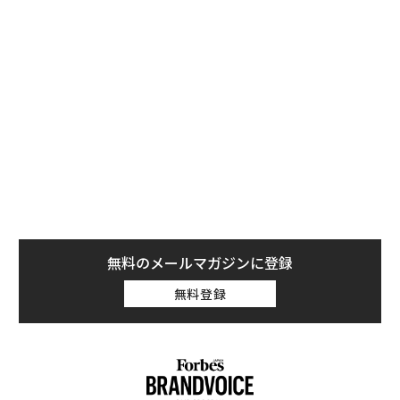
学者の話をもとに、以下にアドバイスをまとめてみた。
1. “自信満々で面接に臨む人”という役を演じ切る
俳優になったつもりで、自信満々で面接に臨む人という
役を演じてみよう。果たすべき役割はあなたこそが会社
に最も貢献できる人材だと採用担当者に確信させること
だ。
無料のメールマガジンに登録
無料登録