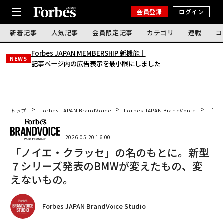
会員登録
ログイン
新着記事
人気記事
会員限定記事
カテゴリ
連載
コ
Forbes JAPAN MEMBERSHIP 新機能｜
NEWS
記事ページ内の広告表示を最小限にしました
トップ
Forbes JAPAN BrandVoice
Forbes JAPAN BrandVoice
「ノ
2026.05.20 16:00
「ノイエ・クラッセ」の名のもとに。新型
７シリーズ発表のBMWが変えたもの、変
えないもの。
Forbes JAPAN BrandVoice Studio