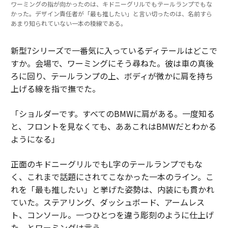
ワーミングの指が向かったのは、キドニーグリルでもテールランプでもな
かった。デザイン責任者が「最も推したい」と言い切ったのは、名前すら
あまり知られていない一本の稜線である。
新型7シリーズで一番気に入っているディテールはどこで
すか。会場で、ワーミングにそう尋ねた。彼は車の真後
ろに回り、テールランプの上、ボディが微かに肩を持ち
上げる線を指で撫でた。
「ショルダーです。すべてのBMWに肩がある。一度知る
と、フロントを見なくても、ああこれはBMWだとわかる
ようになる」
正面のキドニーグリルでもL字のテールランプでもな
く、これまで話題にされてこなかった一本のライン。こ
れを「最も推したい」と挙げた姿勢は、内装にも貫かれ
ていた。ステアリング、ダッシュボード、アームレス
ト、コンソール。一つひとつを違う彫刻のように仕上げ
た、とワーミングは言う。