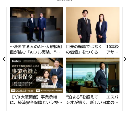
ア
の
た
〈7
ャ
ト
リア
〜決断する人のAI〜大規模組
目先の転職ではなく「10年後
UM
織が挑む「AIフル実装」“使
の価値」をつくる──アサイ
う”企業から“動く”企業へ【N
ンの長期伴走型支援とは
TTドコモビジネス×PwC】
【7/8 大阪開催】事業承継
“泊まる”を超えて──エスパ
翻訳編集＝速水由美
に、経済安全保障という視点
シオが描く、新しい日本のラ
が加わるとき──経営者が問
グジュアリー（前編）
われる新たな判断軸
2026年9月号発売中