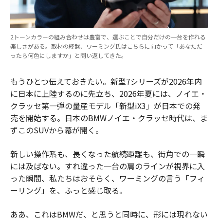
2トーンカラーの組み合わせは豊富で、選ぶことで自分だけの一台を作れる
楽しさがある。取材の終盤、ワーミング氏はこちらに向かって「あなただ
ったら何色にしますか」と問い返してきた。
もうひとつ伝えておきたい。新型7シリーズが2026年内
に日本に上陸するのに先立ち、2026年夏には、ノイエ・
クラッセ第一弾の量産モデル「新型iX3」が日本での発
売を開始する。日本のBMWノイエ・クラッセ時代は、ま
ずこのSUVから幕が開く。
新しい操作系も、長くなった航続距離も、街角での一瞬
には及ばない。すれ違った一台の肩のラインが視界に入
った瞬間、私たちはおそらく、ワーミングの言う「フィ
ーリング」を、ふっと感じ取る。
ああ、これはBMWだ、と思うと同時に、形には現れない