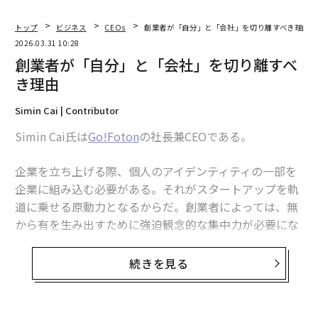
トップ
ビジネス
CEOs
創業者が「自分」と「会社」を切り離すべき理由
2026.03.31 10:28
創業者が「自分」と「会社」を切り離すべ
き理由
Simin Cai | Contributor
Simin Cai氏は
Go!Foton
の社長兼CEOである。
企業を立ち上げる際、個人のアイデンティティの一部を
企業に組み込む必要がある。それがスタートアップを軌
道に乗せる原動力となるからだ。創業者によっては、無
から有を生み出すために強迫観念的な集中力が必要にな
ることさえある。しかし、企業が成長するにつれ、創業
者は必然的に岐路に立たされる。
続きを見る
この転換点は、創業者に対し、事業に不可欠なものと単
なる個人的嗜好とを切り離すことを迫る。何を残し何を