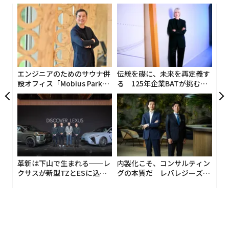
「創業者のジレンマ」に関する研究
は、約20年前に、自
年後
“
らのアイデンティティと企業を切り離せない創業者は、
サイ
オ
成長よりも支配を優先する傾向があり、それがしばしば
ジ
〈7
企業に不利益をもたらすことを明らかにした。驚くべき
ャ
ことに、より最近のデータは、それ以来何も変わってい
ト
ないことを示唆している。
リア
エンジニアのためのサウナ併
伝統を礎に、未来を再定義す
UM
設オフィス「Mobius Park」
る 125年企業BATが挑むス
ハーバード・ビジネス・レビューの詳細な調査による
がオープン──タマディック
モークレスな未来
が健康経営を徹底する理由
と、創業者CEOの交代が失敗したり業績低下につながっ
たりするリスクは、非創業者CEOの交代に比べて
2倍から3倍高い
。共同創業者、新規採用者、投資家を引
き付けるためにより多くの株式を手放す創業者は、より
少ない株式しか手放さない創業者よりも価値の高い企業
革新は下山で生まれる──レ
内製化こそ、コンサルティン
を構築している。
クサスが新型TZとESに込め
グの本質だ レバレジーズが
た「DISCOVER」の哲学
実践する、次世代ファームの
転換点は、企業が構築に必要だったスキルとは異なるス
全貌
キルを必要とする時に訪れる。スタートアップは破壊的
革新と急速な成長で繁栄するが、多くの創業者は効率的