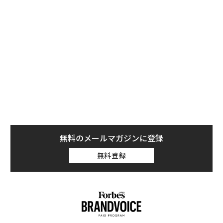
捨てるかの判断基準は、シンプルだ。それが顧客のため
になるかどうかである。
基本的な例を挙げよう。あなたが料理に情熱を持ってイ
ンド料理店を開いたとする。その情熱は間違いなく戦略
となり得る。しかし、あなたが金色の装飾を好むという
理由でそれを主張し、ターゲット顧客がそれを好まない
場合、今度は事業に役立たない個人的嗜好を注入してい
ることになる。これが、創業者が自らのアイデンティテ
ィと企業のアイデンティティの間に線を引かなければな
らないサインだ。
無料のメールマガジンに登録
無料登録
問題は、その線があまりにも曖昧になり、手放すことが
困難になることだ。
これが思ったより難しい理由
ノーム・ワッサーマン氏の