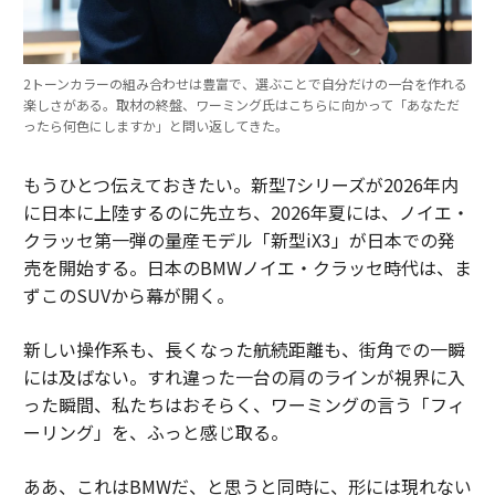
2トーンカラーの組み合わせは豊富で、選ぶことで自分だけの一台を作れる
楽しさがある。取材の終盤、ワーミング氏はこちらに向かって「あなただ
ったら何色にしますか」と問い返してきた。
もうひとつ伝えておきたい。新型7シリーズが2026年内
に日本に上陸するのに先立ち、2026年夏には、ノイエ・
クラッセ第一弾の量産モデル「新型iX3」が日本での発
売を開始する。日本のBMWノイエ・クラッセ時代は、ま
ずこのSUVから幕が開く。
新しい操作系も、長くなった航続距離も、街角での一瞬
には及ばない。すれ違った一台の肩のラインが視界に入
った瞬間、私たちはおそらく、ワーミングの言う「フィ
ーリング」を、ふっと感じ取る。
ああ、これはBMWだ、と思うと同時に、形には現れない