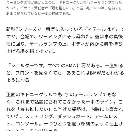
ワーミングの指が向かったのは、キドニーグリルでもテールランプでもな
かった。デザイン責任者が「最も推したい」と言い切ったのは、名前すら
あまり知られていない一本の稜線である。
新型7シリーズで一番気に入っているディテールはどこで
すか。会場で、ワーミングにそう尋ねた。彼は車の真後
ろに回り、テールランプの上、ボディが微かに肩を持ち
上げる線を指で撫でた。
「ショルダーです。すべてのBMWに肩がある。一度知る
と、フロントを見なくても、ああこれはBMWだとわかる
ようになる」
正面のキドニーグリルでもL字のテールランプでもな
く、これまで話題にされてこなかった一本のライン。こ
れを「最も推したい」と挙げた姿勢は、内装にも貫かれ
ていた。ステアリング、ダッシュボード、アームレス
ト、コンソール。一つひとつを違う彫刻のように仕上げ
た、とワーミングは言う。