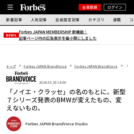
会員登録
ログイン
新着記事
人気記事
会員限定記事
カテゴリ
連載
コ
Forbes JAPAN MEMBERSHIP 新機能｜
NEWS
記事ページ内の広告表示を最小限にしました
トップ
Forbes JAPAN BrandVoice
Forbes JAPAN BrandVoice
「ノ
2026.05.20 16:00
「ノイエ・クラッセ」の名のもとに。新型
７シリーズ発表のBMWが変えたもの、変
えないもの。
Forbes JAPAN BrandVoice Studio