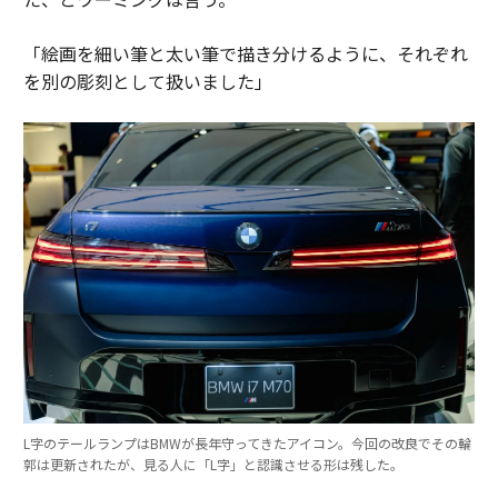
「絵画を細い筆と太い筆で描き分けるように、それぞれ
を別の彫刻として扱いました」
L字のテールランプはBMWが長年守ってきたアイコン。今回の改良でその輪
郭は更新されたが、見る人に「L字」と認識させる形は残した。