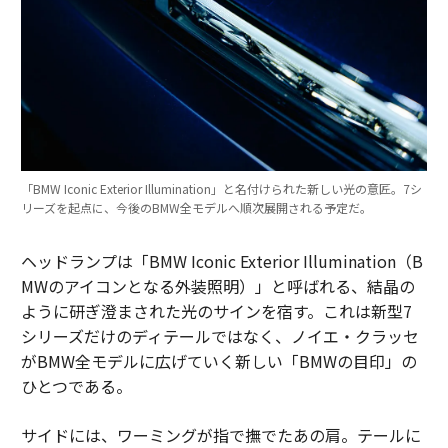
「BMW Iconic Exterior Illumination」と名付けられた新しい光の意匠。7シ
リーズを起点に、今後のBMW全モデルへ順次展開される予定だ。
ヘッドランプは「BMW Iconic Exterior Illumination（B
MWのアイコンとなる外装照明）」と呼ばれる、結晶の
ように研ぎ澄まされた光のサインを宿す。これは新型7
シリーズだけのディテールではなく、ノイエ・クラッセ
がBMW全モデルに広げていく新しい「BMWの目印」の
ひとつである。
サイドには、ワーミングが指で撫でたあの肩。テールに