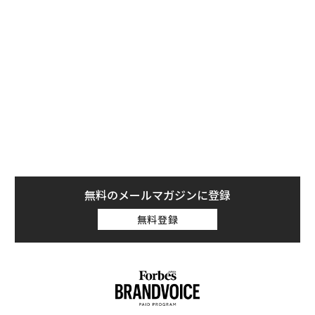
グーグルが最近導入した変更──マーケティングメール
向けの「登録解除」ボタンとバックエンド処理──はお
おむね好意的に報じられた。スパムをワンクリックでゴ
ミ箱に送れる方法を歓迎しない人はいないだろう。
しかし、これは応急処置にすぎない。本当に必要なのは
「登録解除」機能ではなく、まったく新しいメールアド
レスだ。無数のマーケターやスパマーのデータベースに
まだ載っていないアドレスだ。連絡先情報を整理するた
めにユーザーが新規アカウントを作成すべき理由はいく
無料のメールマガジンに登録
らでもある。
無料登録