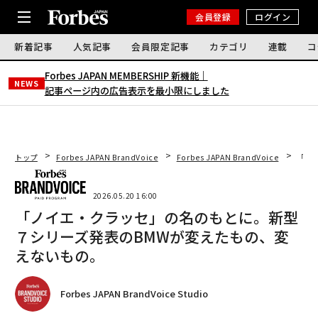
会員登録
ログイン
新着記事
人気記事
会員限定記事
カテゴリ
連載
コ
Forbes JAPAN MEMBERSHIP 新機能｜
NEWS
記事ページ内の広告表示を最小限にしました
トップ
Forbes JAPAN BrandVoice
Forbes JAPAN BrandVoice
「ノ
2026.05.20 16:00
「ノイエ・クラッセ」の名のもとに。新型
７シリーズ発表のBMWが変えたもの、変
えないもの。
Forbes JAPAN BrandVoice Studio