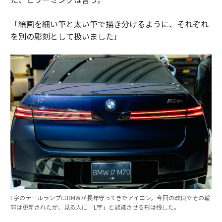
「絵画を細い筆と太い筆で描き分けるように、それぞれ
を別の彫刻として扱いました」
L字のテールランプはBMWが長年守ってきたアイコン。今回の改良でその輪
郭は更新されたが、見る人に「L字」と認識させる形は残した。