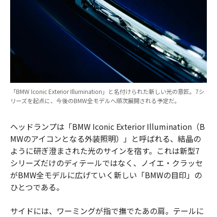
「BMW Iconic Exterior Illumination」と名付けられた新しい光の意匠。7シ
リーズを起点に、今後のBMW全モデルへ順次展開される予定だ。
ヘッドランプは「BMW Iconic Exterior Illumination（B
MWのアイコンとなる外装照明）」と呼ばれる、結晶の
ように研ぎ澄まされた光のサインを宿す。これは新型7
シリーズだけのディテールではなく、ノイエ・クラッセ
がBMW全モデルに広げていく新しい「BMWの目印」の
ひとつである。
サイドには、ワーミングが指で撫でたあの肩。テールに