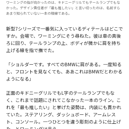
ワーミングの指が向かったのは、キドニーグリルでもテールランプでもな
かった。デザイン責任者が「最も推したい」と言い切ったのは、名前すら
あまり知られていない一本の稜線である。
新型7シリーズで一番気に入っているディテールはどこで
すか。会場で、ワーミングにそう尋ねた。彼は車の真後
ろに回り、テールランプの上、ボディが微かに肩を持ち
上げる線を指で撫でた。
「ショルダーです。すべてのBMWに肩がある。一度知る
と、フロントを見なくても、ああこれはBMWだとわかる
ようになる」
正面のキドニーグリルでもL字のテールランプでもな
く、これまで話題にされてこなかった一本のライン。こ
れを「最も推したい」と挙げた姿勢は、内装にも貫かれ
ていた。ステアリング、ダッシュボード、アームレス
ト、コンソール。一つひとつを違う彫刻のように仕上げ
た、とワーミングは言う。