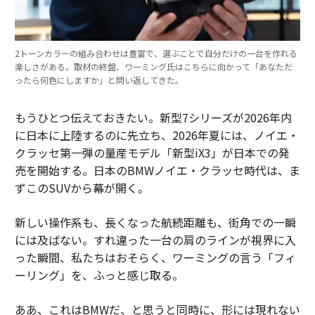
2トーンカラーの組み合わせは豊富で、選ぶことで自分だけの一台を作れる
楽しさがある。取材の終盤、ワーミング氏はこちらに向かって「あなただ
ったら何色にしますか」と問い返してきた。
もうひとつ伝えておきたい。新型7シリーズが2026年内
に日本に上陸するのに先立ち、2026年夏には、ノイエ・
クラッセ第一弾の量産モデル「新型iX3」が日本での発
売を開始する。日本のBMWノイエ・クラッセ時代は、ま
ずこのSUVから幕が開く。
新しい操作系も、長くなった航続距離も、街角での一瞬
には及ばない。すれ違った一台の肩のラインが視界に入
った瞬間、私たちはおそらく、ワーミングの言う「フィ
ーリング」を、ふっと感じ取る。
ああ、これはBMWだ、と思うと同時に、形には現れない