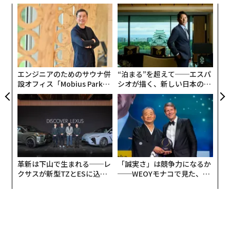
挑
よっ
PA
な
術
た
ア
エンジニアのためのサウナ併
“泊まる”を超えて──エスパ
設オフィス「Mobius Park」
シオが描く、新しい日本のラ
がオープン──タマディック
グジュアリー（前編）
が健康経営を徹底する理由
革新は下山で生まれる──レ
「誠実さ」は競争力になるか
クサスが新型TZとESに込め
──WEOYモナコで見た、く
た「DISCOVER」の哲学
ら寿司の経営哲学