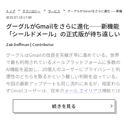
トップ
テクノロジー
サービス
グーグルがGmailをさらに進化──新機
2025.07.19 17:00
グーグルがGmailをさらに進化──新機能
「シールドメール」の正式版が待ち遠しい
Zak Doffman | Contributor
グーグルはGmailの改良を矢継ぎ早に進めている。世界
で最も利用されているメールプラットフォームに多数の
AI機能を追加し、20億人のユーザーにプライバシーと利
便性のどちらを取るかという難しい判断を迫っている。
今回の最新アップデートも同じ流れにあるが、相変わら
ずGmailユーザーは、従来の
メール エイリアス
機能とは
異なる「別のメールアドレス」を扱う機能を必要として
いる。
続きを見る
マーケティングメール向けの「登録解除」機能
はおおむね好評