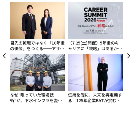
A
顧客
pa
“
な
シ
グ
目先の転職ではなく「10年後
〈7.25(土)開催〉5年後のキ
の価値」をつくる──アサイ
ャリアに「戦略」はあるか。
ンの長期伴走型支援とは
トップエグゼクティブのキャ
リアに触れる1日│CAREER S
UMMIT 2026
なぜ“眠っていた環境技
伝統を礎に、未来を再定義す
術”が、下水インフラを変え
る 125年企業BATが挑むス
たのか──産総研×月島JFE
モークレスな未来
アクアソリューションの10年
翻訳＝江津拓哉