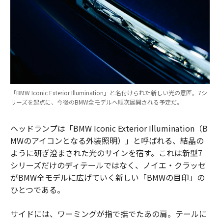
「BMW Iconic Exterior Illumination」と名付けられた新しい光の意匠。7シ
リーズを起点に、今後のBMW全モデルへ順次展開される予定だ。
ヘッドランプは「BMW Iconic Exterior Illumination（B
MWのアイコンとなる外装照明）」と呼ばれる、結晶の
ように研ぎ澄まされた光のサインを宿す。これは新型7
シリーズだけのディテールではなく、ノイエ・クラッセ
がBMW全モデルに広げていく新しい「BMWの目印」の
ひとつである。
サイドには、ワーミングが指で撫でたあの肩。テールに