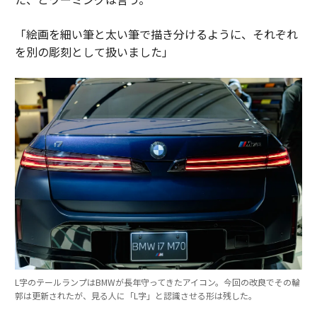
「絵画を細い筆と太い筆で描き分けるように、それぞれ
を別の彫刻として扱いました」
L字のテールランプはBMWが長年守ってきたアイコン。今回の改良でその輪
郭は更新されたが、見る人に「L字」と認識させる形は残した。