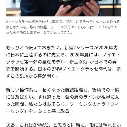
2トーンカラーの組み合わせは豊富で、選ぶことで自分だけの一台を作れる
楽しさがある。取材の終盤、ワーミング氏はこちらに向かって「あなただ
ったら何色にしますか」と問い返してきた。
もうひとつ伝えておきたい。新型7シリーズが2026年内
に日本に上陸するのに先立ち、2026年夏には、ノイエ・
クラッセ第一弾の量産モデル「新型iX3」が日本での発
売を開始する。日本のBMWノイエ・クラッセ時代は、ま
ずこのSUVから幕が開く。
新しい操作系も、長くなった航続距離も、街角での一瞬
には及ばない。すれ違った一台の肩のラインが視界に入
った瞬間、私たちはおそらく、ワーミングの言う「フィ
ーリング」を、ふっと感じ取る。
ああ、これはBMWだ、と思うと同時に、形には現れない