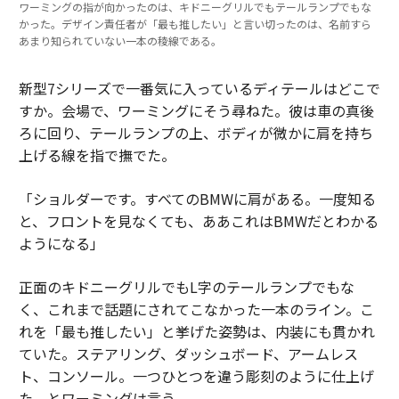
ワーミングの指が向かったのは、キドニーグリルでもテールランプでもな
かった。デザイン責任者が「最も推したい」と言い切ったのは、名前すら
あまり知られていない一本の稜線である。
新型7シリーズで一番気に入っているディテールはどこで
すか。会場で、ワーミングにそう尋ねた。彼は車の真後
ろに回り、テールランプの上、ボディが微かに肩を持ち
上げる線を指で撫でた。
「ショルダーです。すべてのBMWに肩がある。一度知る
と、フロントを見なくても、ああこれはBMWだとわかる
ようになる」
正面のキドニーグリルでもL字のテールランプでもな
く、これまで話題にされてこなかった一本のライン。こ
れを「最も推したい」と挙げた姿勢は、内装にも貫かれ
ていた。ステアリング、ダッシュボード、アームレス
ト、コンソール。一つひとつを違う彫刻のように仕上げ
た、とワーミングは言う。