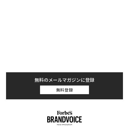
ら。それによって、経済的自由と柔軟性を実現できたの
なら。あなたのキャリアと家計はどうなるだろうか。
もしあなたの給料が、出費や経済的な目標に見合ってい
ないとする。その場合でも、昇進や昇級を待ったり、自
分の仕事や経験の価値が給料に反映されることを願った
りする必要はない。普段、無駄にしてしまっている時間
を最大限に活用すれば、会社に行かなくとも自宅にいな
がら副収入を得られるのだ。
無料のメールマガジンに登録
無料登録