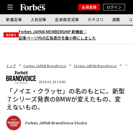
会員登録
ログイン
新着記事
人気記事
会員限定記事
カテゴリ
連載
コ
Forbes JAPAN MEMBERSHIP 新機能｜
NEWS
記事ページ内の広告表示を最小限にしました
トップ
Forbes JAPAN BrandVoice
Forbes JAPAN BrandVoice
「ノ
2026.05.20 16:00
「ノイエ・クラッセ」の名のもとに。新型
７シリーズ発表のBMWが変えたもの、変
えないもの。
Forbes JAPAN BrandVoice Studio