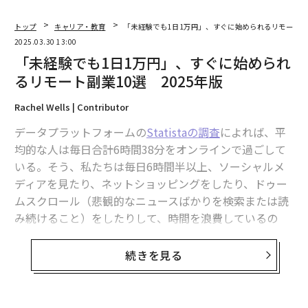
トップ
キャリア・教育
「未経験でも1日1万円」、すぐに始められるリモート副業
2025.03.30 13:00
「未経験でも1日1万円」、すぐに始められ
るリモート副業10選 2025年版
Rachel Wells | Contributor
データプラットフォームの
Statistaの調査
によれば、平
均的な人は毎日合計6時間38分をオンラインで過ごして
いる。そう、私たちは毎日6時間半以上、ソーシャルメ
ディアを見たり、ネットショッピングをしたり、ドゥー
ムスクロール（悲観的なニュースばかりを検索または読
み続けること）をしたりして、時間を浪費しているの
だ。
続きを見る
想像してみてほしい。もしあなたがネットサーフィンで
時間を浪費する代わりに、既存のスキルセットとWi-Fi
を活用して、収益を生み出す製品やサービスを提供した