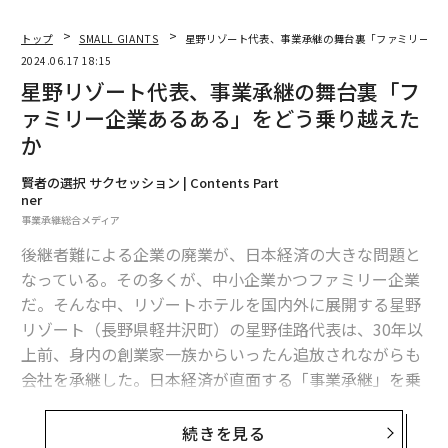
トップ
SMALL GIANTS
星野リゾート代表、事業承継の舞台裏「ファミリー企
2024.06.17 18:15
星野リゾート代表、事業承継の舞台裏「フ
ァミリー企業あるある」をどう乗り越えた
か
賢者の選択 サクセッション | Contents Part
ner
事業承継総合メディア
後継者難による企業の廃業が、日本経済の大きな問題と
なっている。その多くが、中小企業かつファミリー企業
だ。そんな中、リゾートホテルを国内外に展開する星野
リゾート（長野県軽井沢町）の星野佳路代表は、30年以
上前、身内の創業家一族からいったん追放されながらも
会社を承継した。日本経済が直面する「事業承継」を乗
り越え、リゾート企業として成功した星野氏に、当時の
経緯や舞台裏を聞いた。
続きを見る