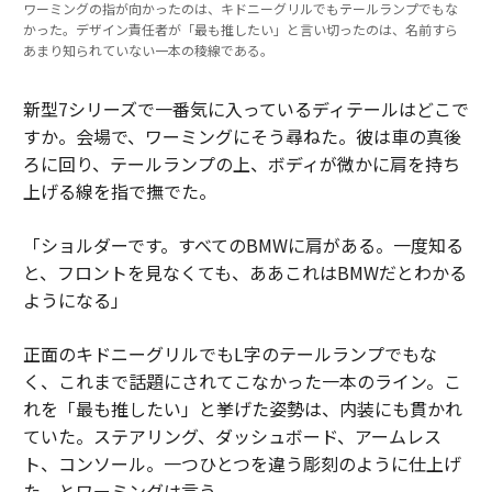
ワーミングの指が向かったのは、キドニーグリルでもテールランプでもな
かった。デザイン責任者が「最も推したい」と言い切ったのは、名前すら
あまり知られていない一本の稜線である。
新型7シリーズで一番気に入っているディテールはどこで
すか。会場で、ワーミングにそう尋ねた。彼は車の真後
ろに回り、テールランプの上、ボディが微かに肩を持ち
上げる線を指で撫でた。
「ショルダーです。すべてのBMWに肩がある。一度知る
と、フロントを見なくても、ああこれはBMWだとわかる
ようになる」
正面のキドニーグリルでもL字のテールランプでもな
く、これまで話題にされてこなかった一本のライン。こ
れを「最も推したい」と挙げた姿勢は、内装にも貫かれ
ていた。ステアリング、ダッシュボード、アームレス
ト、コンソール。一つひとつを違う彫刻のように仕上げ
た、とワーミングは言う。