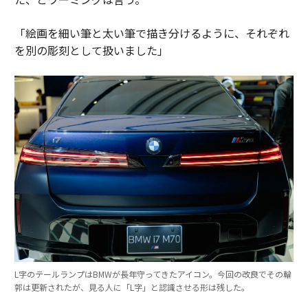
「絵画を細い筆と太い筆で描き分けるように、それぞれ
を別の彫刻として扱いました」
L字のテールランプはBMWが長年守ってきたアイコン。今回の改良でその輪
郭は更新されたが、見る人に「L字」と認識させる形は残した。