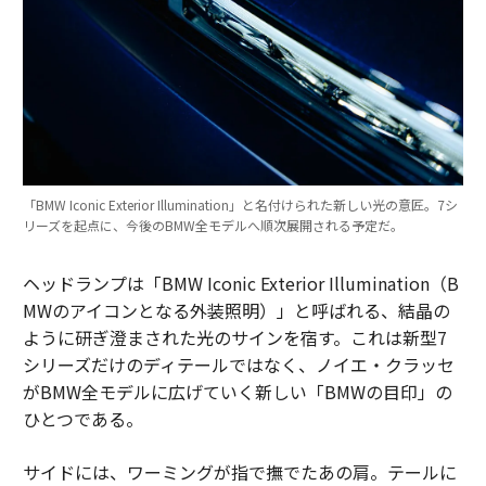
「BMW Iconic Exterior Illumination」と名付けられた新しい光の意匠。7シ
リーズを起点に、今後のBMW全モデルへ順次展開される予定だ。
ヘッドランプは「BMW Iconic Exterior Illumination（B
MWのアイコンとなる外装照明）」と呼ばれる、結晶の
ように研ぎ澄まされた光のサインを宿す。これは新型7
シリーズだけのディテールではなく、ノイエ・クラッセ
がBMW全モデルに広げていく新しい「BMWの目印」の
ひとつである。
サイドには、ワーミングが指で撫でたあの肩。テールに