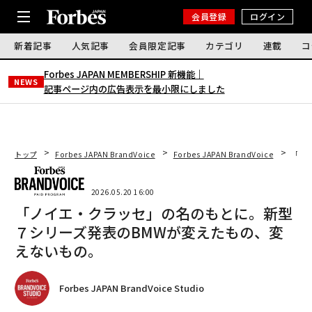
会員登録
ログイン
新着記事
人気記事
会員限定記事
カテゴリ
連載
コ
Forbes JAPAN MEMBERSHIP 新機能｜
NEWS
記事ページ内の広告表示を最小限にしました
トップ
Forbes JAPAN BrandVoice
Forbes JAPAN BrandVoice
「ノ
2026.05.20 16:00
「ノイエ・クラッセ」の名のもとに。新型
７シリーズ発表のBMWが変えたもの、変
えないもの。
Forbes JAPAN BrandVoice Studio