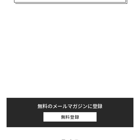
事業承継総合メディア「
賢者の選択 サクセッション
」か
ら紹介しよう。（転載元の記事は
こちら
）
「うちの孫です」ではなく「4代目です」と紹介
された幼少期
無料のメールマガジンに登録
無料登録
日本企業の99％以上は中小企業で、その大半はファミリ