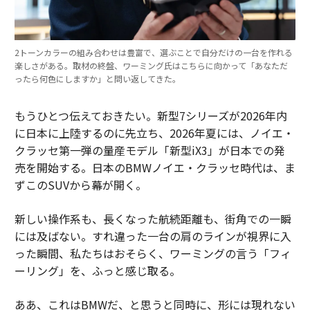
2トーンカラーの組み合わせは豊富で、選ぶことで自分だけの一台を作れる
楽しさがある。取材の終盤、ワーミング氏はこちらに向かって「あなただ
ったら何色にしますか」と問い返してきた。
もうひとつ伝えておきたい。新型7シリーズが2026年内
に日本に上陸するのに先立ち、2026年夏には、ノイエ・
クラッセ第一弾の量産モデル「新型iX3」が日本での発
売を開始する。日本のBMWノイエ・クラッセ時代は、ま
ずこのSUVから幕が開く。
新しい操作系も、長くなった航続距離も、街角での一瞬
には及ばない。すれ違った一台の肩のラインが視界に入
った瞬間、私たちはおそらく、ワーミングの言う「フィ
ーリング」を、ふっと感じ取る。
ああ、これはBMWだ、と思うと同時に、形には現れない