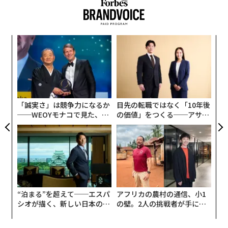
ービジネス（同族企業）だ。創業者の子、孫、ひ孫……
と、次の世代にバトンを渡すのが自然な流れ。先代から
事業を引き継いだ経営者の多くは「子どものころから、
内
自分が後継者になる」という意識がある。星野氏も同様
グ
実
だったという。
エ
全
設オ
が
「軽井沢というこぢんまりした街で生まれ育ったことも
が
あり、星野温泉旅館（現：星野リゾート）の2代目だっ
「誠実さ」は競争力になるか
目先の転職ではなく「10年後
た祖父に連れられ、いろいろな方に紹介されるのが常で
──WEOYモナコで見た、く
の価値」をつくる──アサイ
ら寿司の経営哲学
ンの長期伴走型支援とは
した。祖父はいつも『孫の佳路です』ではなく『4代目
です』と紹介されます。物心ついた頃から『僕は4代目
になるんだな』と理解していました」
誰もが顧客や取引先になり得るからこそ、早いうちから
後継者の顔見せをしていた面もあるが、「事業承継とい
“泊まる”を超えて──エスパ
アフリカの農村の通信、小1
うゴールに向かって、幼いころから創業家の一員である
シオが描く、新しい日本のラ
の壁。2人の挑戦者が手にし
グジュアリー（前編）
た「次なる武器」
という意識を持たせる」という先代の狙いもあっただろ