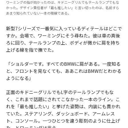
ワーミングの指が向かったのは、キドニーグリルでもテールランプでもな
かった。デザイン責任者が「最も推したい」と言い切ったのは、名前すら
あまり知られていない一本の稜線である。
新型7シリーズで一番気に入っているディテールはどこで
すか。会場で、ワーミングにそう尋ねた。彼は車の真後
ろに回り、テールランプの上、ボディが微かに肩を持ち
上げる線を指で撫でた。
「ショルダーです。すべてのBMWに肩がある。一度知る
と、フロントを見なくても、ああこれはBMWだとわかる
ようになる」
正面のキドニーグリルでもL字のテールランプでもな
く、これまで話題にされてこなかった一本のライン。こ
れを「最も推したい」と挙げた姿勢は、内装にも貫かれ
ていた。ステアリング、ダッシュボード、アームレス
ト、コンソール。一つひとつを違う彫刻のように仕上げ
た、とワーミングは言う。