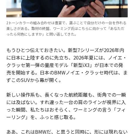
2トーンカラーの組み合わせは豊富で、選ぶことで自分だけの一台を作れる
楽しさがある。取材の終盤、ワーミング氏はこちらに向かって「あなただ
ったら何色にしますか」と問い返してきた。
もうひとつ伝えておきたい。新型7シリーズが2026年内
に日本に上陸するのに先立ち、2026年夏には、ノイエ・
クラッセ第一弾の量産モデル「新型iX3」が日本での発
売を開始する。日本のBMWノイエ・クラッセ時代は、ま
ずこのSUVから幕が開く。
新しい操作系も、長くなった航続距離も、街角での一瞬
には及ばない。すれ違った一台の肩のラインが視界に入
った瞬間、私たちはおそらく、ワーミングの言う「フィ
ーリング」を、ふっと感じ取る。
ああ、これはBMWだ、と思うと同時に、形には現れない