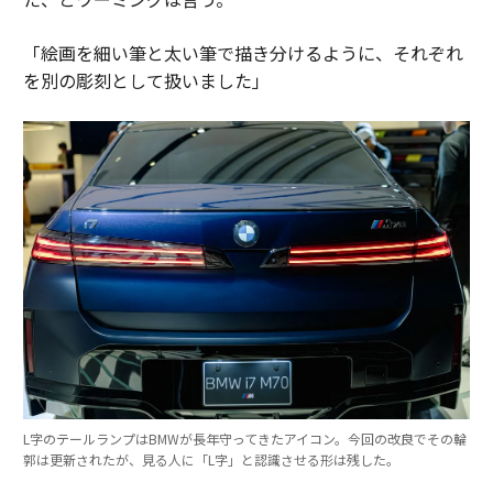
「絵画を細い筆と太い筆で描き分けるように、それぞれ
を別の彫刻として扱いました」
L字のテールランプはBMWが長年守ってきたアイコン。今回の改良でその輪
郭は更新されたが、見る人に「L字」と認識させる形は残した。