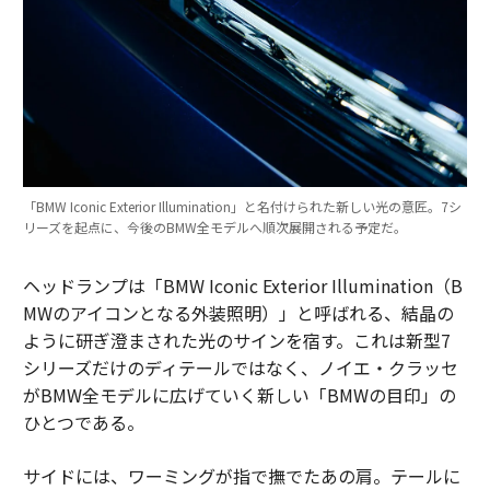
「BMW Iconic Exterior Illumination」と名付けられた新しい光の意匠。7シ
リーズを起点に、今後のBMW全モデルへ順次展開される予定だ。
ヘッドランプは「BMW Iconic Exterior Illumination（B
MWのアイコンとなる外装照明）」と呼ばれる、結晶の
ように研ぎ澄まされた光のサインを宿す。これは新型7
シリーズだけのディテールではなく、ノイエ・クラッセ
がBMW全モデルに広げていく新しい「BMWの目印」の
ひとつである。
サイドには、ワーミングが指で撫でたあの肩。テールに