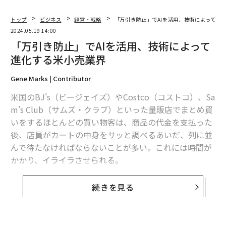
トップ
ビジネス
経営・戦略
「万引き防止」でAIを活用、技術によって進
2024.05.19 14:00
「万引き防止」でAIを活用、技術によって
進化する米小売業界
Gene Marks | Contributor
米国のBJ's（ビージェイズ）やCostco（コストコ）、Sa
m’s Club（サムズ・クラブ）といった量販店でまとめ買
いをするほとんどの買い物客は、商品の代金を支払った
後、店員がカートの中身をサッと調べるあいだ、列に並
んで待たなければならないことが多い。これには時間が
かかり、イライラさせられる。
量販店も、このようなことをしなければならないことを
続きを見る
快く思ってはいない。顧客に迷惑をかけるだけでなく、
余分なコストがかかり、完璧な手順とは言い難い。しか
し、店を出ようとする買い物客のカートを素早くチェッ