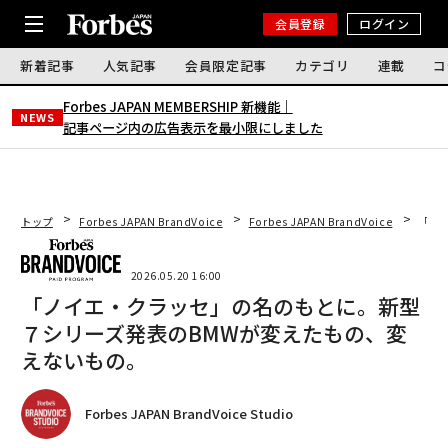
会員登録
ログイン
新着記事
人気記事
会員限定記事
カテゴリ
連載
コ
Forbes JAPAN MEMBERSHIP 新機能｜
NEWS
記事ページ内の広告表示を最小限にしました
トップ
Forbes JAPAN BrandVoice
Forbes JAPAN BrandVoice
「ノ
2026.05.20 16:00
「ノイエ・クラッセ」の名のもとに。新型
７シリーズ発表のBMWが変えたもの、変
えないもの。
Forbes JAPAN BrandVoice Studio