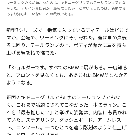
ワーミングの指が向かったのは、キドニーグリルでもテールランプでもな
かった。デザイン責任者が「最も推したい」と言い切ったのは、名前すら
あまり知られていない一本の稜線である。
新型7シリーズで一番気に入っているディテールはどこで
すか。会場で、ワーミングにそう尋ねた。彼は車の真後
ろに回り、テールランプの上、ボディが微かに肩を持ち
上げる線を指で撫でた。
「ショルダーです。すべてのBMWに肩がある。一度知る
と、フロントを見なくても、ああこれはBMWだとわかる
ようになる」
正面のキドニーグリルでもL字のテールランプでもな
く、これまで話題にされてこなかった一本のライン。こ
れを「最も推したい」と挙げた姿勢は、内装にも貫かれ
ていた。ステアリング、ダッシュボード、アームレス
ト、コンソール。一つひとつを違う彫刻のように仕上げ
た、とワーミングは言う。