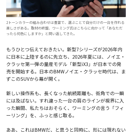
2トーンカラーの組み合わせは豊富で、選ぶことで自分だけの一台を作れる
楽しさがある。取材の終盤、ワーミング氏はこちらに向かって「あなただ
ったら何色にしますか」と問い返してきた。
もうひとつ伝えておきたい。新型7シリーズが2026年内
に日本に上陸するのに先立ち、2026年夏には、ノイエ・
クラッセ第一弾の量産モデル「新型iX3」が日本での発
売を開始する。日本のBMWノイエ・クラッセ時代は、ま
ずこのSUVから幕が開く。
新しい操作系も、長くなった航続距離も、街角での一瞬
には及ばない。すれ違った一台の肩のラインが視界に入
った瞬間、私たちはおそらく、ワーミングの言う「フィ
ーリング」を、ふっと感じ取る。
ああ、これはBMWだ、と思うと同時に、形には現れない