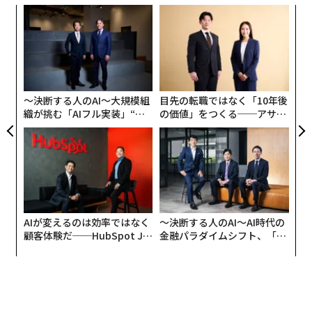
は若返り始め、記憶と密接に関係する海馬の炎症が減少
ナ併
な
し、脳の結合性が高まり、思考能力が向上した。
k」
術
ック
た
内
由
ア
グ
実
全
〜決断する人のAI〜大規模組
目先の転職ではなく「10年後
織が挑む「AIフル実装」“使
の価値」をつくる──アサイ
う”企業から“動く”企業へ【N
ンの長期伴走型支援とは
TTドコモビジネス×PwC】
AIが変えるのは効率ではなく
〜決断する人のAI〜AI時代の
顧客体験だ──HubSpot Ja
金融パラダイムシフト、「超
panが語る「Grow Better」
個別化」の核心 【MUFG×ウ
な組織のつくり方
ェルスナビ×PwC】