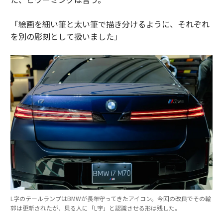
「絵画を細い筆と太い筆で描き分けるように、それぞれ
を別の彫刻として扱いました」
L字のテールランプはBMWが長年守ってきたアイコン。今回の改良でその輪
郭は更新されたが、見る人に「L字」と認識させる形は残した。