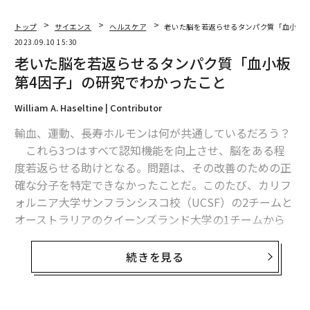
トップ
サイエンス
ヘルスケア
老いた脳を若返らせるタンパク質「血小板第
2023.09.10 15:30
老いた脳を若返らせるタンパク質「血小板
第4因子」の研究でわかったこと
William A. Haseltine | Contributor
輸血、運動、長寿ホルモンは何が共通しているだろう？
これら3つはすべて認知機能を向上させ、脳をある程
度若返らせる助けとなる。問題は、その改善のための正
確な分子を特定できなかったことだ。このたび、カリフ
ォルニア大学サンフランシスコ校（UCSF）の2チームと
オーストラリアのクイーンズランド大学の1チームから
なる3つの研究チームが、血小板第4因子（PF4）と呼ば
れるタンパク質への介入を通した脳増強効果を追跡する
続きを見る
ことで、その暗号を解読した。
若い血、若い脳