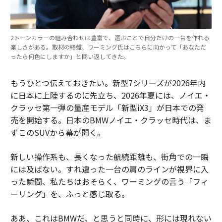
2トーンカラーの組み合わせは豊富で、選ぶことで自分だけの一台を作れる
楽しさがある。取材の終盤、ワーミング氏はこちらに向かって「あなただ
ったら何色にしますか」と問い返してきた。
もうひとつ伝えておきたい。新型7シリーズが2026年内
に日本に上陸するのに先立ち、2026年夏には、ノイエ・
クラッセ第一弾の量産モデル「新型iX3」が日本での発
売を開始する。日本のBMWノイエ・クラッセ時代は、ま
ずこのSUVから幕が開く。
新しい操作系も、長くなった航続距離も、街角での一瞬
には及ばない。すれ違った一台の肩のラインが視界に入
った瞬間、私たちはおそらく、ワーミングの言う「フィ
ーリング」を、ふっと感じ取る。
ああ、これはBMWだ、と思うと同時に、形には現れない