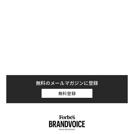
ネイチャー
に掲載された最初の研究は、輸血に焦点を当
てている。アダム・シュローアとパトリック・ベンチュ
ラが率いる研究グループは、老齢のマウスに若いマウス
の血を注射した。若い血液が流入することで、筋肉が強
化され、脳の炎症が減少するなど、あらゆる健康改善が
もたらされることに気づいた。何らかの方法で、若いマ
ウスの血が老齢のマウスの生物学的時計を戻すのを助け
ていたのだ。
若いマウスの血液を分析したところ、年老いたマウスの
血液よりも血小板第4因子の濃度が明らかに高いことが
無料のメールマガジンに登録
わかった。若い人間の血液と年配の人間の血液を比べて
無料登録
も同じことが観察された。
真犯人を見つけたかどうかをテストするために、彼らは
血小板第4因子を分離し、若い血を加えることなく直接
老齢のマウスに注射した。それまで同様に、老齢マウス