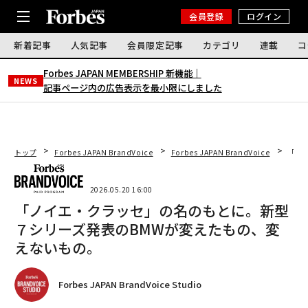
会員登録
ログイン
新着記事
人気記事
会員限定記事
カテゴリ
連載
コ
Forbes JAPAN MEMBERSHIP 新機能｜
NEWS
記事ページ内の広告表示を最小限にしました
トップ
Forbes JAPAN BrandVoice
Forbes JAPAN BrandVoice
「ノ
2026.05.20 16:00
「ノイエ・クラッセ」の名のもとに。新型
７シリーズ発表のBMWが変えたもの、変
えないもの。
Forbes JAPAN BrandVoice Studio