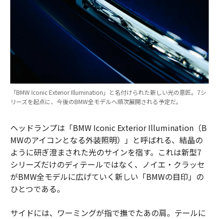
「BMW Iconic Exterior Illumination」と名付けられた新しい光の意匠。7シ
リーズを起点に、今後のBMW全モデルへ順次展開される予定だ。
ヘッドランプは「BMW Iconic Exterior Illumination（B
MWのアイコンとなる外装照明）」と呼ばれる、結晶の
ように研ぎ澄まされた光のサインを宿す。これは新型7
シリーズだけのディテールではなく、ノイエ・クラッセ
がBMW全モデルに広げていく新しい「BMWの目印」の
ひとつである。
サイドには、ワーミングが指で撫でたあの肩。テールに