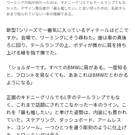
ワーミングの指が向かったのは、キドニーグリルでもテールランプでもな
かった。デザイン責任者が「最も推したい」と言い切ったのは、名前すら
あまり知られていない一本の稜線である。
新型7シリーズで一番気に入っているディテールはどこで
すか。会場で、ワーミングにそう尋ねた。彼は車の真後
ろに回り、テールランプの上、ボディが微かに肩を持ち
上げる線を指で撫でた。
「ショルダーです。すべてのBMWに肩がある。一度知る
と、フロントを見なくても、ああこれはBMWだとわかる
ようになる」
正面のキドニーグリルでもL字のテールランプでもな
く、これまで話題にされてこなかった一本のライン。こ
れを「最も推したい」と挙げた姿勢は、内装にも貫かれ
ていた。ステアリング、ダッシュボード、アームレス
ト、コンソール。一つひとつを違う彫刻のように仕上げ
た、とワーミングは言う。