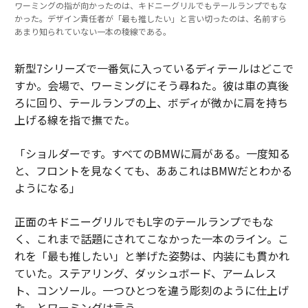
ワーミングの指が向かったのは、キドニーグリルでもテールランプでもな
かった。デザイン責任者が「最も推したい」と言い切ったのは、名前すら
あまり知られていない一本の稜線である。
新型7シリーズで一番気に入っているディテールはどこで
すか。会場で、ワーミングにそう尋ねた。彼は車の真後
ろに回り、テールランプの上、ボディが微かに肩を持ち
上げる線を指で撫でた。
「ショルダーです。すべてのBMWに肩がある。一度知る
と、フロントを見なくても、ああこれはBMWだとわかる
ようになる」
正面のキドニーグリルでもL字のテールランプでもな
く、これまで話題にされてこなかった一本のライン。こ
れを「最も推したい」と挙げた姿勢は、内装にも貫かれ
ていた。ステアリング、ダッシュボード、アームレス
ト、コンソール。一つひとつを違う彫刻のように仕上げ
た、とワーミングは言う。