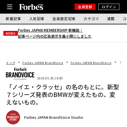
会員登録
ログイン
新着記事
人気記事
会員限定記事
カテゴリ
連載
コ
Forbes JAPAN MEMBERSHIP 新機能｜
NEWS
記事ページ内の広告表示を最小限にしました
トップ
Forbes JAPAN BrandVoice
Forbes JAPAN BrandVoice
「ノ
2026.05.20 16:00
「ノイエ・クラッセ」の名のもとに。新型
７シリーズ発表のBMWが変えたもの、変
えないもの。
Forbes JAPAN BrandVoice Studio