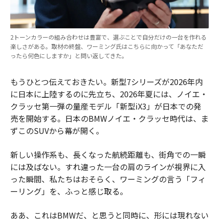
2トーンカラーの組み合わせは豊富で、選ぶことで自分だけの一台を作れる
楽しさがある。取材の終盤、ワーミング氏はこちらに向かって「あなただ
ったら何色にしますか」と問い返してきた。
もうひとつ伝えておきたい。新型7シリーズが2026年内
に日本に上陸するのに先立ち、2026年夏には、ノイエ・
クラッセ第一弾の量産モデル「新型iX3」が日本での発
売を開始する。日本のBMWノイエ・クラッセ時代は、ま
ずこのSUVから幕が開く。
新しい操作系も、長くなった航続距離も、街角での一瞬
には及ばない。すれ違った一台の肩のラインが視界に入
った瞬間、私たちはおそらく、ワーミングの言う「フィ
ーリング」を、ふっと感じ取る。
ああ、これはBMWだ、と思うと同時に、形には現れない