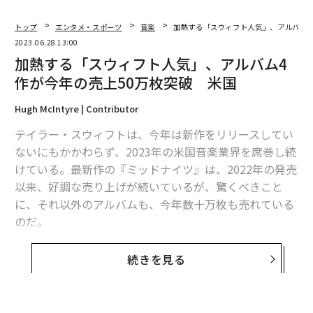
トップ
エンタメ・スポーツ
音楽
加熱する「スウィフト人気」、アルバム4
2023.06.28 13:00
加熱する「スウィフト人気」、アルバム4
作が今年の売上50万枚突破 米国
Hugh McIntyre | Contributor
テイラー・スウィフトは、今年は新作をリリースしてい
ないにもかかわらず、2023年の米国音楽業界を席巻し続
けている。最新作の『ミッドナイツ』は、2022年の発売
以来、好調な売り上げが続いているが、驚くべきこと
に、それ以外のアルバムも、今年数十万枚も売れている
のだ。
音楽業界誌『HitsDailyDouble』によると、米国では今
続きを見る
年、スウィフトのアルバム4作が販売枚数換算ですでに5
0万枚を突破している。メジャー・アーティストの場合、
最近のアルバム1～2作が好調な売れ行きを維持すること