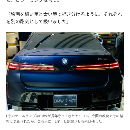
「絵画を細い筆と太い筆で描き分けるように、それぞれ
を別の彫刻として扱いました」
L字のテールランプはBMWが長年守ってきたアイコン。今回の改良でその輪
郭は更新されたが、見る人に「L字」と認識させる形は残した。