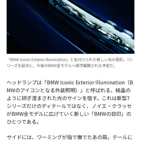
「BMW Iconic Exterior Illumination」と名付けられた新しい光の意匠。7シ
リーズを起点に、今後のBMW全モデルへ順次展開される予定だ。
ヘッドランプは「BMW Iconic Exterior Illumination（B
MWのアイコンとなる外装照明）」と呼ばれる、結晶の
ように研ぎ澄まされた光のサインを宿す。これは新型7
シリーズだけのディテールではなく、ノイエ・クラッセ
がBMW全モデルに広げていく新しい「BMWの目印」の
ひとつである。
サイドには、ワーミングが指で撫でたあの肩。テールに