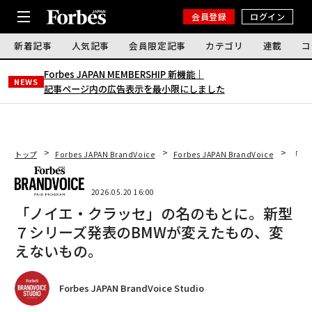
会員登録
ログイン
新着記事
人気記事
会員限定記事
カテゴリ
連載
コ
Forbes JAPAN MEMBERSHIP 新機能｜
NEWS
記事ページ内の広告表示を最小限にしました
トップ
Forbes JAPAN BrandVoice
Forbes JAPAN BrandVoice
「ノ
2026.05.20 16:00
「ノイエ・クラッセ」の名のもとに。新型
７シリーズ発表のBMWが変えたもの、変
えないもの。
Forbes JAPAN BrandVoice Studio