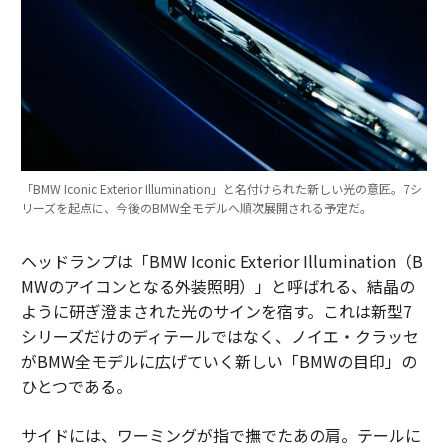
「BMW Iconic Exterior Illumination」と名付けられた新しい光の意匠。7シ
リーズを起点に、今後のBMW全モデルへ順次展開される予定だ。
ヘッドランプは「BMW Iconic Exterior Illumination（B
MWのアイコンとなる外装照明）」と呼ばれる、結晶の
ように研ぎ澄まされた光のサインを宿す。これは新型7
シリーズだけのディテールではなく、ノイエ・クラッセ
がBMW全モデルに広げていく新しい「BMWの目印」の
ひとつである。
サイドには、ワーミングが指で撫でたあの肩。テールに