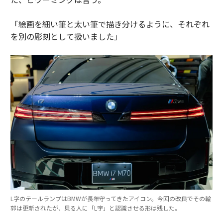
「絵画を細い筆と太い筆で描き分けるように、それぞれ
を別の彫刻として扱いました」
L字のテールランプはBMWが長年守ってきたアイコン。今回の改良でその輪
郭は更新されたが、見る人に「L字」と認識させる形は残した。