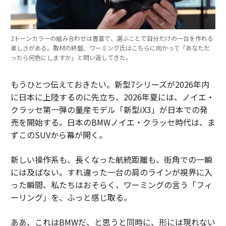
2トーンカラーの組み合わせは豊富で、選ぶことで自分だけの一台を作れる
楽しさがある。取材の終盤、ワーミング氏はこちらに向かって「あなただ
ったら何色にしますか」と問い返してきた。
もうひとつ伝えておきたい。新型7シリーズが2026年内
に日本に上陸するのに先立ち、2026年夏には、ノイエ・
クラッセ第一弾の量産モデル「新型iX3」が日本での発
売を開始する。日本のBMWノイエ・クラッセ時代は、ま
ずこのSUVから幕が開く。
新しい操作系も、長くなった航続距離も、街角での一瞬
には及ばない。すれ違った一台の肩のラインが視界に入
った瞬間、私たちはおそらく、ワーミングの言う「フィ
ーリング」を、ふっと感じ取る。
ああ、これはBMWだ、と思うと同時に、形には現れない