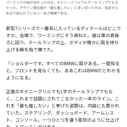
ワーミングの指が向かったのは、キドニーグリルでもテールランプでもな
かった。デザイン責任者が「最も推したい」と言い切ったのは、名前すら
あまり知られていない一本の稜線である。
新型7シリーズで一番気に入っているディテールはどこで
すか。会場で、ワーミングにそう尋ねた。彼は車の真後
ろに回り、テールランプの上、ボディが微かに肩を持ち
上げる線を指で撫でた。
「ショルダーです。すべてのBMWに肩がある。一度知る
と、フロントを見なくても、ああこれはBMWだとわかる
ようになる」
正面のキドニーグリルでもL字のテールランプでもな
く、これまで話題にされてこなかった一本のライン。こ
れを「最も推したい」と挙げた姿勢は、内装にも貫かれ
ていた。ステアリング、ダッシュボード、アームレス
ト、コンソール。一つひとつを違う彫刻のように仕上げ
た、とワーミングは言う。