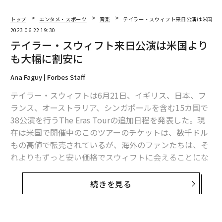
トップ
エンタメ・スポーツ
音楽
テイラー・スウィフト来日公演は米国よ
2023.06.22 19:30
テイラー・スウィフト来日公演は米国より
も大幅に割安に
Ana Faguy | Forbes Staff
テイラー・スウィフトは6月21日、イギリス、日本、フ
ランス、オーストラリア、シンガポールを含む15カ国で
38公演を行うThe Eras Tourの追加日程を発表した。現
在は米国で開催中のこのツアーのチケットは、数千ドル
もの高値で転売されているが、海外のファンたちは、そ
れよりもずっと安い価格でスウィフトに会えることにな
りそうだ。
続きを見る
米国ツアーのチケットは、販売開始当初に49ドルから49
9ドルだったが、これらのチケットの多くは転売され、
ファンははるかに高い金額を支払うことになった。CNN