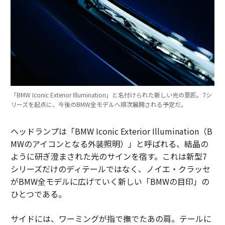
「BMW Iconic Exterior Illumination」と名付けられた新しい光の意匠。7シ
リーズを起点に、今後のBMW全モデルへ順次展開される予定だ。
ヘッドランプは「BMW Iconic Exterior Illumination（B
MWのアイコンとなる外装照明）」と呼ばれる、結晶の
ように研ぎ澄まされた光のサインを宿す。これは新型7
シリーズだけのディテールではなく、ノイエ・クラッセ
がBMW全モデルに広げていく新しい「BMWの目印」の
ひとつである。
サイドには、ワーミングが指で撫でたあの肩。テールに