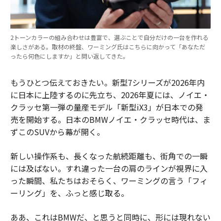
2トーンカラーの組み合わせは豊富で、選ぶことで自分だけの一台を作れる
楽しさがある。取材の終盤、ワーミング氏はこちらに向かって「あなただ
ったら何色にしますか」と問い返してきた。
もうひとつ伝えておきたい。新型7シリーズが2026年内
に日本に上陸するのに先立ち、2026年夏には、ノイエ・
クラッセ第一弾の量産モデル「新型iX3」が日本での発
売を開始する。日本のBMWノイエ・クラッセ時代は、ま
ずこのSUVから幕が開く。
新しい操作系も、長くなった航続距離も、街角での一瞬
には及ばない。すれ違った一台の肩のラインが視界に入
った瞬間、私たちはおそらく、ワーミングの言う「フィ
ーリング」を、ふっと感じ取る。
ああ、これはBMWだ、と思うと同時に、形には現れない