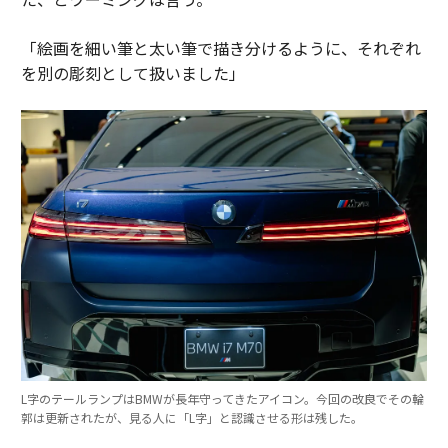
「絵画を細い筆と太い筆で描き分けるように、それぞれ
を別の彫刻として扱いました」
L字のテールランプはBMWが長年守ってきたアイコン。今回の改良でその輪
郭は更新されたが、見る人に「L字」と認識させる形は残した。