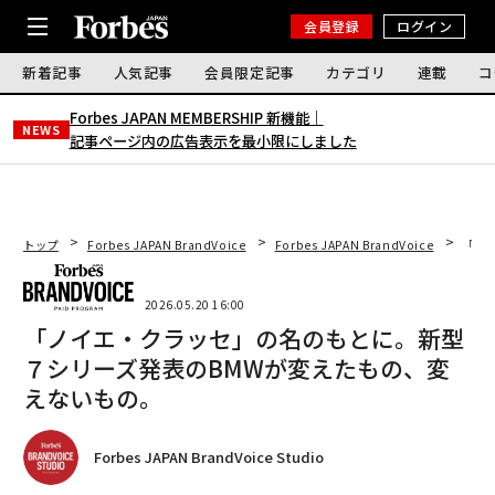
会員登録
ログイン
新着記事
人気記事
会員限定記事
カテゴリ
連載
コ
Forbes JAPAN MEMBERSHIP 新機能｜
NEWS
記事ページ内の広告表示を最小限にしました
トップ
Forbes JAPAN BrandVoice
Forbes JAPAN BrandVoice
「ノ
2026.05.20 16:00
「ノイエ・クラッセ」の名のもとに。新型
７シリーズ発表のBMWが変えたもの、変
えないもの。
Forbes JAPAN BrandVoice Studio