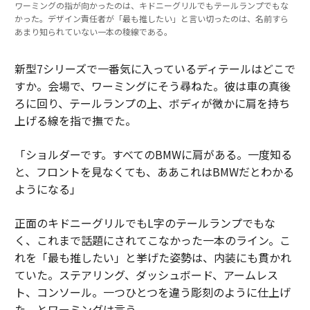
ワーミングの指が向かったのは、キドニーグリルでもテールランプでもな
かった。デザイン責任者が「最も推したい」と言い切ったのは、名前すら
あまり知られていない一本の稜線である。
新型7シリーズで一番気に入っているディテールはどこで
すか。会場で、ワーミングにそう尋ねた。彼は車の真後
ろに回り、テールランプの上、ボディが微かに肩を持ち
上げる線を指で撫でた。
「ショルダーです。すべてのBMWに肩がある。一度知る
と、フロントを見なくても、ああこれはBMWだとわかる
ようになる」
正面のキドニーグリルでもL字のテールランプでもな
く、これまで話題にされてこなかった一本のライン。こ
れを「最も推したい」と挙げた姿勢は、内装にも貫かれ
ていた。ステアリング、ダッシュボード、アームレス
ト、コンソール。一つひとつを違う彫刻のように仕上げ
た、とワーミングは言う。