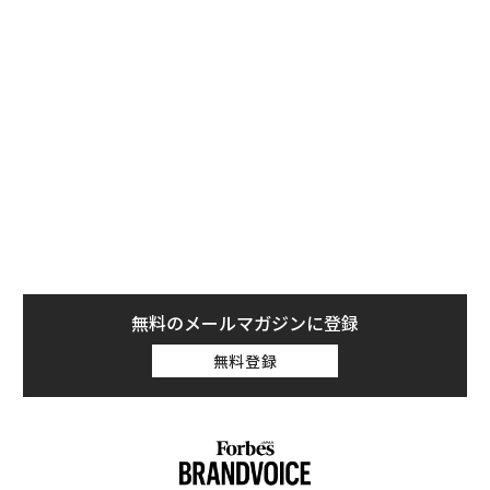
ジン「CarMe」と動画メディア「CARPRIME」が「憧れ
るクルマに関するアンケート」を2022年6月に行い、調
査結果を2022年10月に発表しました。このアンケート
は、日本全国に在住の20代男女300名を対象にしたもの
です。
気になるアンケート結果一覧
アンケートの質問は、複数回答の「憧れるクルマのメー
カー」「憧れるクルマのボディタイプ」と単数回答の
「憧れるクルマの価格帯」の3つで、それぞれのアンケ
ート結果は以下のとおりです。
無料のメールマガジンに登録
■質問1：憧れるクルマのメーカー（複数回答）
無料登録
トヨタ：123人
メルセデス・ベンツ：58人