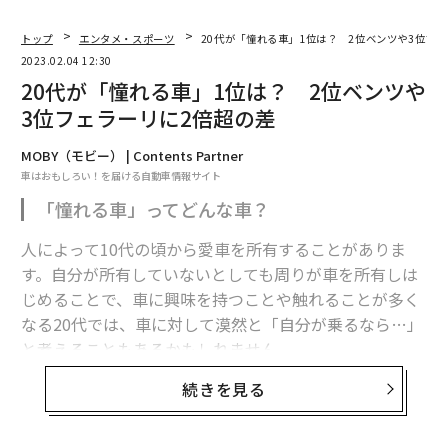
トップ
エンタメ・スポーツ
20代が「憧れる車」1位は？ 2位ベンツや3位フ
2023.02.04 12:30
20代が「憧れる車」1位は？ 2位ベンツや
3位フェラーリに2倍超の差
MOBY（モビー） | Contents Partner
車はおもしろい！を届ける自動車情報サイト
「憧れる車」ってどんな車？
人によって10代の頃から愛車を所有することがありま
す。自分が所有していないとしても周りが車を所有しは
じめることで、車に興味を持つことや触れることが多く
なる20代では、車に対して漠然と「自分が乗るなら…」
と考えることもあるかもしれません。
続きを見る
では2022年の20代は、車についてどのような憧れを抱い
ているのでしょうか。新⾞・⾃動⾞ニュースのWEBマガ