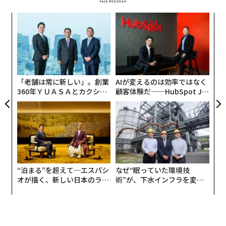
フェラーリ：46人
ア
日産：46人
の
た
“
BMW：44人
シ
グ
ホンダ：37人
「老舗は常に新しい」。創業
AIが変えるのは効率ではなく
360年ＹＵＡＳＡとカクシン
顧客体験だ──HubSpot Ja
CEO田尻望が語る、AIを超え
panが語る「Grow Better」
その他：130人
る人の価値
な組織のつくり方
■質問2：憧れるクルマのボディタイプは？（複数回
答）
SUV・クロスカントリー：72人
“泊まる”を超えて─エスパシ
なぜ“眠っていた環境技
オが描く、新しい日本のラグ
術”が、下水インフラを変え
ジュアリー（中編）
たのか──産総研×月島JFE
軽自動車：66人
アクアソリューションの10年
セダン：56人