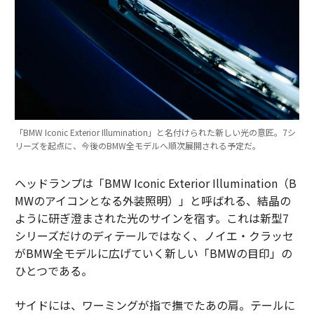
「BMW Iconic Exterior Illumination」と名付けられた新しい光の意匠。7シ
リーズを起点に、今後のBMW全モデルへ順次展開される予定だ。
ヘッドランプは「BMW Iconic Exterior Illumination（B
MWのアイコンとなる外装照明）」と呼ばれる、結晶の
ように研ぎ澄まされた光のサインを宿す。これは新型7
シリーズだけのディテールではなく、ノイエ・クラッセ
がBMW全モデルに広げていく新しい「BMWの目印」の
ひとつである。
サイドには、ワーミングが指で撫でたあの肩。テールに