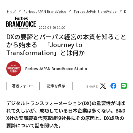
トップ
Forbes JAPAN BrandVoice
Forbes JAPAN BrandVoice
DXの
2022.06.29 11:00
DXの要諦とパーパス経営の本質を知ること
から始まる 「Journey to
Transformation」とは何か
Forbes JAPAN BrandVoice Studio
著者フォロー
記事を保存
デジタルトランスフォーメーション(DX)の重要性が叫ば
れて久しいが、成功している日本企業は多くない。B&D
X社の安部慶喜代表取締役社長にその原因と、DX成功の
要諦について話を聞いた。