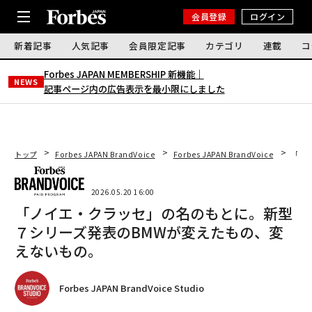
会員登録
ログイン
新着記事
人気記事
会員限定記事
カテゴリ
連載
コ
Forbes JAPAN MEMBERSHIP 新機能｜
NEWS
記事ページ内の広告表示を最小限にしました
トップ
Forbes JAPAN BrandVoice
Forbes JAPAN BrandVoice
「ノ
2026.05.20 16:00
「ノイエ・クラッセ」の名のもとに。新型
７シリーズ発表のBMWが変えたもの、変
えないもの。
Forbes JAPAN BrandVoice Studio