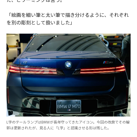
「絵画を細い筆と太い筆で描き分けるように、それぞれ
を別の彫刻として扱いました」
L字のテールランプはBMWが長年守ってきたアイコン。今回の改良でその輪
郭は更新されたが、見る人に「L字」と認識させる形は残した。