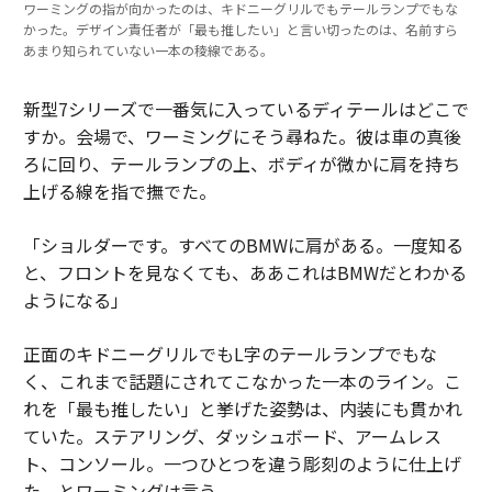
ワーミングの指が向かったのは、キドニーグリルでもテールランプでもな
かった。デザイン責任者が「最も推したい」と言い切ったのは、名前すら
あまり知られていない一本の稜線である。
新型7シリーズで一番気に入っているディテールはどこで
すか。会場で、ワーミングにそう尋ねた。彼は車の真後
ろに回り、テールランプの上、ボディが微かに肩を持ち
上げる線を指で撫でた。
「ショルダーです。すべてのBMWに肩がある。一度知る
と、フロントを見なくても、ああこれはBMWだとわかる
ようになる」
正面のキドニーグリルでもL字のテールランプでもな
く、これまで話題にされてこなかった一本のライン。こ
れを「最も推したい」と挙げた姿勢は、内装にも貫かれ
ていた。ステアリング、ダッシュボード、アームレス
ト、コンソール。一つひとつを違う彫刻のように仕上げ
た、とワーミングは言う。