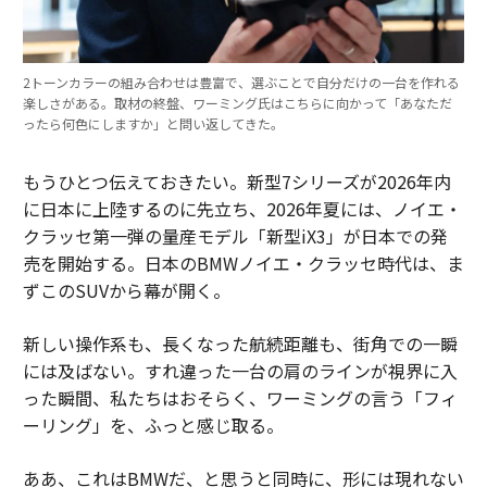
2トーンカラーの組み合わせは豊富で、選ぶことで自分だけの一台を作れる
楽しさがある。取材の終盤、ワーミング氏はこちらに向かって「あなただ
ったら何色にしますか」と問い返してきた。
もうひとつ伝えておきたい。新型7シリーズが2026年内
に日本に上陸するのに先立ち、2026年夏には、ノイエ・
クラッセ第一弾の量産モデル「新型iX3」が日本での発
売を開始する。日本のBMWノイエ・クラッセ時代は、ま
ずこのSUVから幕が開く。
新しい操作系も、長くなった航続距離も、街角での一瞬
には及ばない。すれ違った一台の肩のラインが視界に入
った瞬間、私たちはおそらく、ワーミングの言う「フィ
ーリング」を、ふっと感じ取る。
ああ、これはBMWだ、と思うと同時に、形には現れない