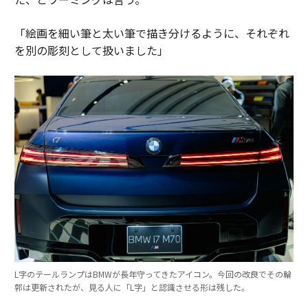
「絵画を細い筆と太い筆で描き分けるように、それぞれ
を別の彫刻として扱いました」
L字のテールランプはBMWが長年守ってきたアイコン。今回の改良でその輪
郭は更新されたが、見る人に「L字」と認識させる形は残した。