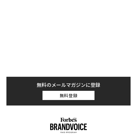
方が良いかもしれない。言うまでもなく、本社移転を禁
止することは可能であるが、企業に海外移転を指向させ
る原因となっているものは何か、まず理解するのが賢明
だろう。
そして、その答えは明白だ。米国の法人税が他のどの国
の法人税より、かなり高いからである。また、米国企業
から支払われた配当は、それから諸外国の同様の配当よ
りも重い税金を課されるのである。これは、各国が研究
開発などに与える様々な引当金などを考慮しても、事実
なのである。さらに米国は、海外での収益が送金されて
無料のメールマガジンに登録
きた場合に課税し続けているが、多くの諸外国ではその
無料登録
ような取扱いはされていない。