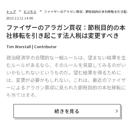
トップ
ビジネス
ファイザーのアラガン買収：節税目的の本社移転を引き起こす
2015.12.11 14:00
ファイザーのアラガン買収：節税目的の本
社移転を引き起こす法人税は変更すべき
Tim Worstall | Contributor
政治経済学の合理的な一般ルールは、望まない結果を生
むルールがあるなら、そのルールを見直してみるのがい
いかもしれないというものだ。望む結果を得るために
は、変更が必要かもしれない。これは、最近のファイザ
ーによるアラガン買収に見られた節税目的の本社移転に
も当てはまる。
本社が移転すると、企業はIRSの手の届かない所に行っ
続きを見る
てしまう。もし、税金を払っている企業はIRSの手の届
かない所に行くべきではないと考えるなら、企業に手の
届かない所に行きたいと思わせるルールを見直してみた