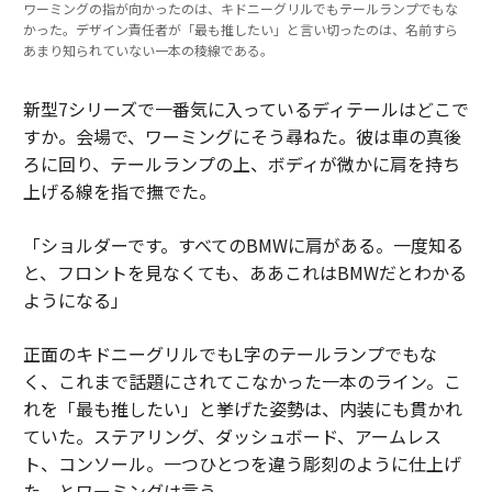
ワーミングの指が向かったのは、キドニーグリルでもテールランプでもな
かった。デザイン責任者が「最も推したい」と言い切ったのは、名前すら
あまり知られていない一本の稜線である。
新型7シリーズで一番気に入っているディテールはどこで
すか。会場で、ワーミングにそう尋ねた。彼は車の真後
ろに回り、テールランプの上、ボディが微かに肩を持ち
上げる線を指で撫でた。
「ショルダーです。すべてのBMWに肩がある。一度知る
と、フロントを見なくても、ああこれはBMWだとわかる
ようになる」
正面のキドニーグリルでもL字のテールランプでもな
く、これまで話題にされてこなかった一本のライン。こ
れを「最も推したい」と挙げた姿勢は、内装にも貫かれ
ていた。ステアリング、ダッシュボード、アームレス
ト、コンソール。一つひとつを違う彫刻のように仕上げ
た、とワーミングは言う。