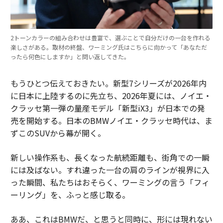
2トーンカラーの組み合わせは豊富で、選ぶことで自分だけの一台を作れる
楽しさがある。取材の終盤、ワーミング氏はこちらに向かって「あなただ
ったら何色にしますか」と問い返してきた。
もうひとつ伝えておきたい。新型7シリーズが2026年内
に日本に上陸するのに先立ち、2026年夏には、ノイエ・
クラッセ第一弾の量産モデル「新型iX3」が日本での発
売を開始する。日本のBMWノイエ・クラッセ時代は、ま
ずこのSUVから幕が開く。
新しい操作系も、長くなった航続距離も、街角での一瞬
には及ばない。すれ違った一台の肩のラインが視界に入
った瞬間、私たちはおそらく、ワーミングの言う「フィ
ーリング」を、ふっと感じ取る。
ああ、これはBMWだ、と思うと同時に、形には現れない