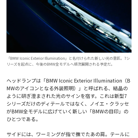
「BMW Iconic Exterior Illumination」と名付けられた新しい光の意匠。7シ
リーズを起点に、今後のBMW全モデルへ順次展開される予定だ。
ヘッドランプは「BMW Iconic Exterior Illumination（B
MWのアイコンとなる外装照明）」と呼ばれる、結晶の
ように研ぎ澄まされた光のサインを宿す。これは新型7
シリーズだけのディテールではなく、ノイエ・クラッセ
がBMW全モデルに広げていく新しい「BMWの目印」の
ひとつである。
サイドには、ワーミングが指で撫でたあの肩。テールに