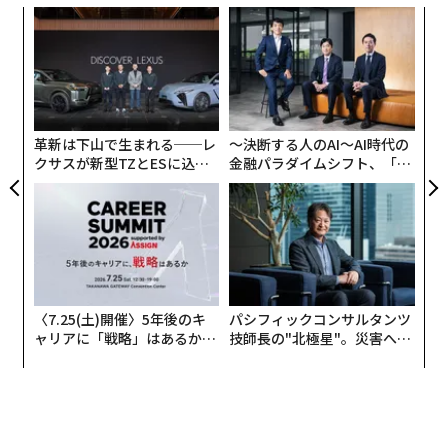
ィン
伝
ズが
る
ムの
モ
〜
織
う
T
革新は下山で生まれる──レ
〜決断する人のAI〜AI時代の
クサスが新型TZとESに込め
金融パラダイムシフト、「超
た「DISCOVER」の哲学
個別化」の核心 【MUFG×ウ
ェルスナビ×PwC】
〈7.25(土)開催〉5年後のキ
パシフィックコンサルタンツ
ャリアに「戦略」はあるか。
技師長の"北極星"。災害への
トップエグゼクティブのキャ
無力感を乗り越え見つけた、
リアに触れる1日│CAREER S
防災一筋20年の答え
UMMIT 2026