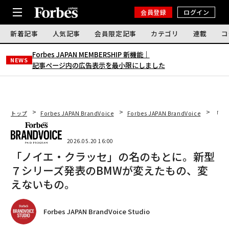
会員登録
ログイン
新着記事
人気記事
会員限定記事
カテゴリ
連載
コ
Forbes JAPAN MEMBERSHIP 新機能｜
NEWS
記事ページ内の広告表示を最小限にしました
トップ
Forbes JAPAN BrandVoice
Forbes JAPAN BrandVoice
「ノ
2026.05.20 16:00
「ノイエ・クラッセ」の名のもとに。新型
７シリーズ発表のBMWが変えたもの、変
えないもの。
Forbes JAPAN BrandVoice Studio