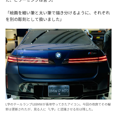
「絵画を細い筆と太い筆で描き分けるように、それぞれ
を別の彫刻として扱いました」
L字のテールランプはBMWが長年守ってきたアイコン。今回の改良でその輪
郭は更新されたが、見る人に「L字」と認識させる形は残した。