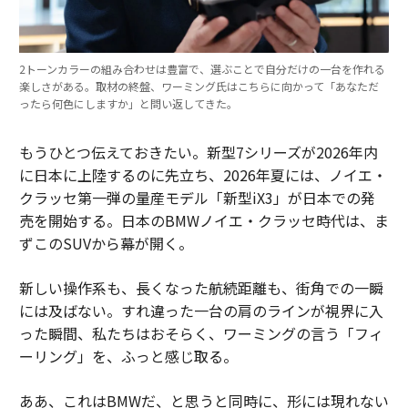
2トーンカラーの組み合わせは豊富で、選ぶことで自分だけの一台を作れる
楽しさがある。取材の終盤、ワーミング氏はこちらに向かって「あなただ
ったら何色にしますか」と問い返してきた。
もうひとつ伝えておきたい。新型7シリーズが2026年内
に日本に上陸するのに先立ち、2026年夏には、ノイエ・
クラッセ第一弾の量産モデル「新型iX3」が日本での発
売を開始する。日本のBMWノイエ・クラッセ時代は、ま
ずこのSUVから幕が開く。
新しい操作系も、長くなった航続距離も、街角での一瞬
には及ばない。すれ違った一台の肩のラインが視界に入
った瞬間、私たちはおそらく、ワーミングの言う「フィ
ーリング」を、ふっと感じ取る。
ああ、これはBMWだ、と思うと同時に、形には現れない