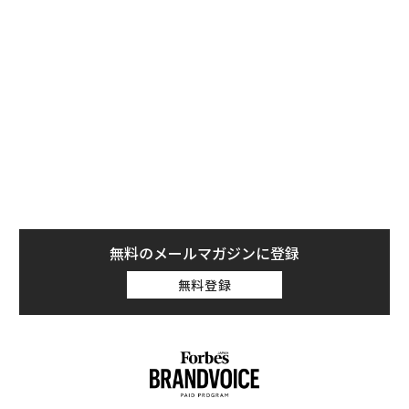
の米国のフランチャイズ法（自動車ディーラー法）が、
販売店に二次的な利益をもたらしてきたという側面もあ
る。メーカーと特約店契約を結んだ販売業者からなる流
通モデルを崩そうとする外部の者の「侵入」を阻止して
きたのだ。
無料のメールマガジンに登録
無料登録