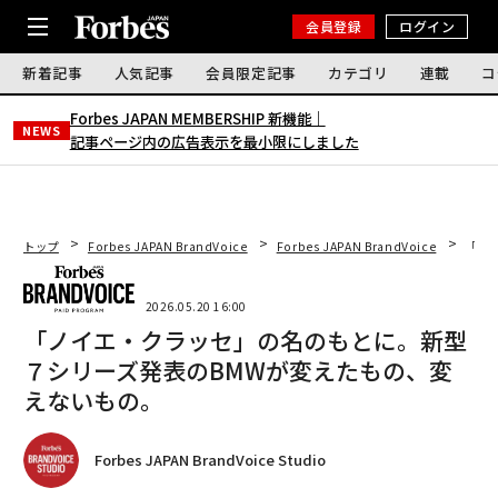
会員登録
ログイン
新着記事
人気記事
会員限定記事
カテゴリ
連載
コ
Forbes JAPAN MEMBERSHIP 新機能｜
NEWS
記事ページ内の広告表示を最小限にしました
トップ
Forbes JAPAN BrandVoice
Forbes JAPAN BrandVoice
「ノ
2026.05.20 16:00
「ノイエ・クラッセ」の名のもとに。新型
７シリーズ発表のBMWが変えたもの、変
えないもの。
Forbes JAPAN BrandVoice Studio