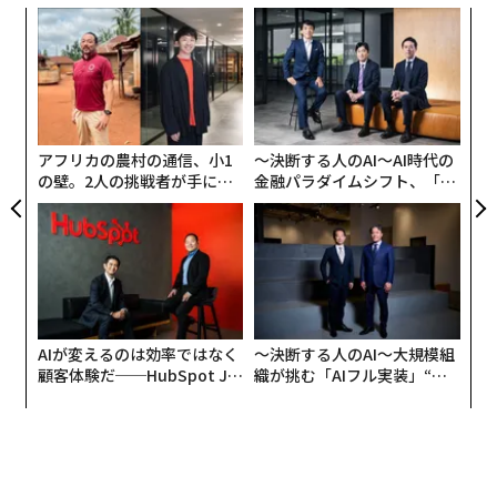
年後
“
サイ
オ
ジ
な
術
た
ア
アフリカの農村の通信、小1
〜決断する人のAI〜AI時代の
の壁。2人の挑戦者が手にし
金融パラダイムシフト、「超
た「次なる武器」
個別化」の核心 【MUFG×ウ
ェルスナビ×PwC】
AIが変えるのは効率ではなく
〜決断する人のAI〜大規模組
編集 = 木内涼子
顧客体験だ──HubSpot Ja
織が挑む「AIフル実装」“使
panが語る「Grow Better」
う”企業から“動く”企業へ【N
な組織のつくり方
TTドコモビジネス×PwC】
2026年9月号発売中