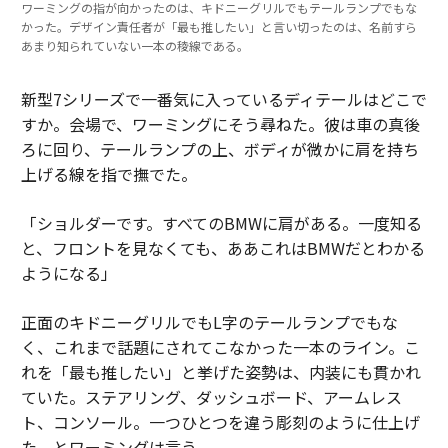
ワーミングの指が向かったのは、キドニーグリルでもテールランプでもな
かった。デザイン責任者が「最も推したい」と言い切ったのは、名前すら
あまり知られていない一本の稜線である。
新型7シリーズで一番気に入っているディテールはどこで
すか。会場で、ワーミングにそう尋ねた。彼は車の真後
ろに回り、テールランプの上、ボディが微かに肩を持ち
上げる線を指で撫でた。
「ショルダーです。すべてのBMWに肩がある。一度知る
と、フロントを見なくても、ああこれはBMWだとわかる
ようになる」
正面のキドニーグリルでもL字のテールランプでもな
く、これまで話題にされてこなかった一本のライン。こ
れを「最も推したい」と挙げた姿勢は、内装にも貫かれ
ていた。ステアリング、ダッシュボード、アームレス
ト、コンソール。一つひとつを違う彫刻のように仕上げ
た、とワーミングは言う。