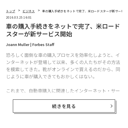
トップ
ビジネス
車の購入手続きをネットで完了、米ロードスターが新サービス
2016.03.25 16:01
車の購入手続きをネットで完了、米ロード
スターが新サービス開始
Joann Muller | Forbes Staff
恐ろしく面倒な車の購入プロセスを効率化しようと、イ
ンターネットが登場して以来、多くの人たちがその方法
を模索してきた。靴がオンラインで買えるのだから、同
じように車が購入できてもおかしくはない。
これまで、自動車購入に関連したインターネット・サー
ビスの大半は、消費者に自動車の価格や特徴の比較を可
能にし、販売店に潜在顧客に関する情報を提供するだけ
続きを見る
のものにすぎなかった。
強い力を持つ自動車メーカーから販売店を保護するため