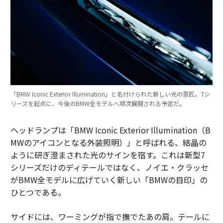
「BMW Iconic Exterior Illumination」と名付けられた新しい光の意匠。7シ
リーズを起点に、今後のBMW全モデルへ順次展開される予定だ。
ヘッドランプは「BMW Iconic Exterior Illumination（B
MWのアイコンとなる外装照明）」と呼ばれる、結晶の
ように研ぎ澄まされた光のサインを宿す。これは新型7
シリーズだけのディテールではなく、ノイエ・クラッセ
がBMW全モデルに広げていく新しい「BMWの目印」の
ひとつである。
サイドには、ワーミングが指で撫でたあの肩。テールに