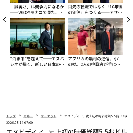
が
えるため、数十億台のデバイスへと拡張するには現実的
「誠実さ」は競争力になるか
目先の転職ではなく「10年後
ではない。
──WEOYモナコで見た、く
の価値」をつくる──アサイ
ら寿司の経営哲学
ンの長期伴走型支援とは
“泊まる”を超えて──エスパ
アフリカの農村の通信、小1
シオが描く、新しい日本のラ
の壁。2人の挑戦者が手にし
グジュアリー（前編）
た「次なる武器」
トップ
マネー
マーケット
エヌビディア、史上初の時価総額5.5兆ドル突破
2026.05.14 07:00
エヌビディア、史上初の時価総額5.5兆ドル