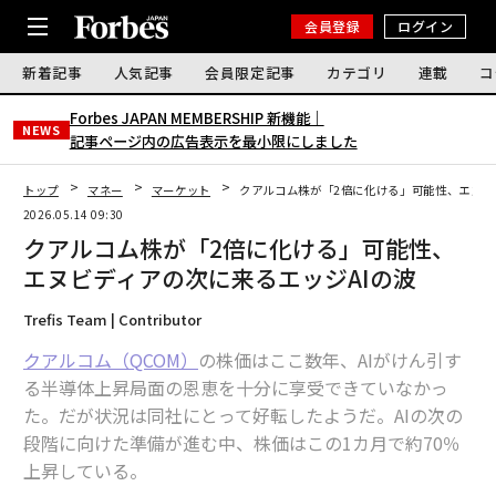
会員登録
ログイン
新着記事
人気記事
会員限定記事
カテゴリ
連載
コ
Forbes JAPAN MEMBERSHIP 新機能｜
NEWS
記事ページ内の広告表示を最小限にしました
トップ
マネー
マーケット
クアルコム株が「2倍に化ける」可能性、エヌビ
2026.05.14 09:30
クアルコム株が「2倍に化ける」可能性、
エヌビディアの次に来るエッジAIの波
Trefis Team | Contributor
クアルコム（QCOM）
の株価はここ数年、AIがけん引す
る半導体上昇局面の恩恵を十分に享受できていなかっ
た。だが状況は同社にとって好転したようだ。AIの次の
段階に向けた準備が進む中、株価はこの1カ月で約70％
上昇している。