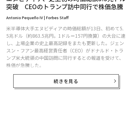
突破 CEOのトランプ訪中同行で株価急騰
Antonio Pequeño IV | Forbes Staff
米半導体大手エヌビディアの時価総額が13日、初めて5.
5兆ドル（約863.5兆円。1ドル＝157円換算）の大台に達
し、上場企業の史上最高記録をまたも更新した。ジェン
スン・フアン最高経営責任者（CEO）がドナルド・トラ
ンプ米大統領の中国訪問に同行するとの報道を受けて、
株価が急騰した。
エヌビディア株は13日午後の米株式市場で一時3％急騰
2026年9月号発売中
続きを見る
し、時価総額は5兆5000億ドル（約863.5兆円）をわずか
に上回った。
最新号の購入はこちらから
株価急騰の背景には、当初ホワイトハウスが公開したト
無料のメールマガジンに登録
ランプの訪中に同行する大手企業トップのリストに含ま
メンバーシップに登録する
無料登録
れていなかったフアンCEOが一転、同行することになっ
たと報じられたことがある。トランプは北京で習近平国