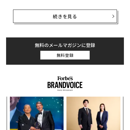
次の段階とは、中央集約型コンピューティングにとどま
らず、相互接続された数十億台のデバイスまでを包含す
続きを見る
るAIである。以前の分析では、
エッジAIが追い風となり、クアルコム株は2倍になる可能
性がある
ことを指摘した。本稿では、この移行の具体像と、クア
無料のメールマガジンに登録
ルコムの顧客基盤の構成がどのように変化しているのか
無料登録
を詳述する。
推論（インファレンス）でクアルコムが独自に
優位な理由
現在のAI環境は中央集約型コンピューティングに大きく
依存している。すなわち、ワークロードをクラウドのデ
内
ータセンターに集約し、
エヌビディア（NVDA）
のよう
グ
実
な企業のチップで一括処理するモデルだ。しかし、この
エ
全
モデルには限界がある。すべての推論をクラウド経由で
設オ
処理すればコストが大きく、遅延も生じ、消費電力も増
が