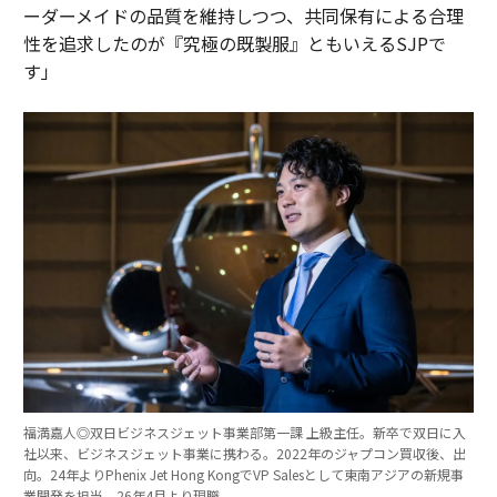
ーダーメイドの品質を維持しつつ、共同保有による合理
性を追求したのが『究極の既製服』ともいえるSJPで
す」
福満嘉人◎双日ビジネスジェット事業部第一課 上級主任。新卒で双日に入
社以来、ビジネスジェット事業に携わる。2022年のジャプコン買収後、出
向。24年よりPhenix Jet Hong KongでVP Salesとして東南アジアの新規事
業開発を担当。26年4月より現職。