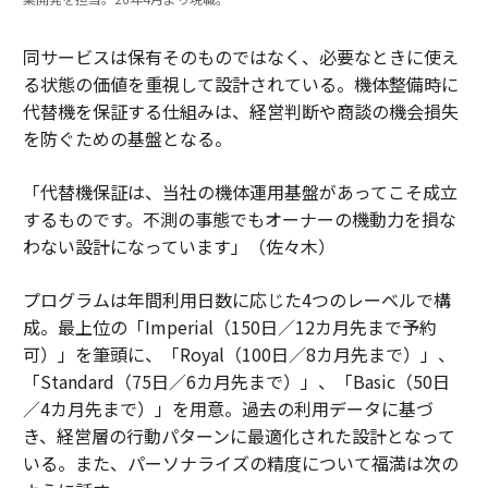
同サービスは保有そのものではなく、必要なときに使え
る状態の価値を重視して設計されている。機体整備時に
代替機を保証する仕組みは、経営判断や商談の機会損失
を防ぐための基盤となる。
「代替機保証は、当社の機体運用基盤があってこそ成立
するものです。不測の事態でもオーナーの機動力を損な
わない設計になっています」（佐々木）
プログラムは年間利用日数に応じた4つのレーベルで構
成。最上位の「Imperial（150日／12カ月先まで予約
可）」を筆頭に、「Royal（100日／8カ月先まで）」、
「Standard（75日／6カ月先まで）」、「Basic（50日
／4カ月先まで）」を用意。過去の利用データに基づ
き、経営層の行動パターンに最適化された設計となって
いる。また、パーソナライズの精度について福満は次の