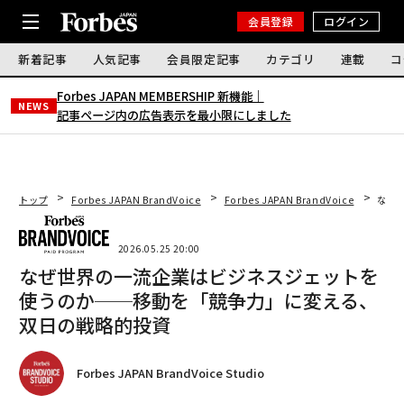
会員登録
ログイン
新着記事
人気記事
会員限定記事
カテゴリ
連載
コ
Forbes JAPAN MEMBERSHIP 新機能｜
NEWS
記事ページ内の広告表示を最小限にしました
トップ
Forbes JAPAN BrandVoice
Forbes JAPAN BrandVoice
なぜ
2026.05.25 20:00
なぜ世界の一流企業はビジネスジェットを
使うのか──移動を「競争力」に変える、
双日の戦略的投資
Forbes JAPAN BrandVoice Studio