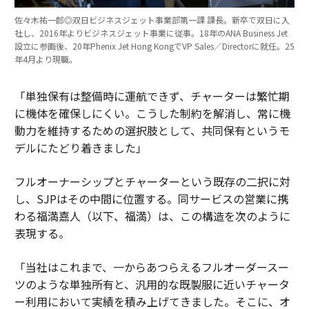
佐々木祐一郎◎双日ビジネスジェット事業部第一課 課長。新卒で双日に入
社し、2016年よりビジネスジェット事業に従事。18年のANA Business Jet
設立に参画後、20年Phenix Jet Hong KongでVP Sales／Directorに就任。25
年4月より現職。
「単独保有は整備時に運航できず、チャーターは繁忙期
に機体を確保しにくい。こうした制約を解消し、常に機
動力を維持するための選択肢として、共同保有というモ
デルにたどり着きました」
フルオーナーシップとチャーターという既存の二択に対
し、SJPはその中間に位置する。同サービスの営業に携
わる福満嘉人（以下、福満）は、この構造を次のように
表現する。
「当社はこれまで、一からあつらえるフルオーダースー
ツのような単独所有と、汎用的な既製服に近いチャータ
ー利用において実績を積み上げてきました。そこに、オ