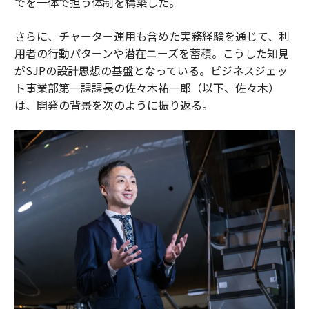
でを一体で担う体制を構築した。
さらに、チャーター運用も含めた実務経験を通じて、利
用者の行動パターンや潜在ニーズを蓄積。こうした知見
がSJPの設計思想の基盤となっている。ビジネスジェッ
ト事業部第一課課長の佐々木祐一郎（以下、佐々木）
は、開発の背景を次のように振り返る。