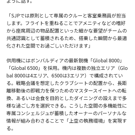
ように話す。
「SJPでは原則として専属のクルーと客室乗務員が担当
します。フライトを重ねることでアメニティなどの嗜好
から座席周辺の物品配置といった細かな要望がチームの
共通認識として蓄積されるため、搭乗した瞬間から最適
化された空間でお過ごしいただけます」
供用機にはボンバルディアの最新鋭機「Global 8000」
「Global 6500」を採用。機内は複数の独立エリア（Glo
bal 8000は4エリア、6500は3エリア）で構成されてい
る。戦略会議を想定したクラブシートの配置から、長距
離移動後の即戦力を保つためのマスタースイートへの転
換、あるいは会食を目的としたダイニングの設えまで多
様な過ごし方を選択できる。こうした空間の多機能性に
専属コンシェルジュが蓄積したオーナーのパーソナルな
情報が組み合わさることで「上空の執務環境」を実現す
る。