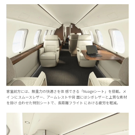
客室前方には、無重力の快適さを体 感できる「Nuageシート」を搭載。メ
イ ンにスムースレザー、アームレストや背 面にはシボレザーと上質な素材
を掛け 合わせた特別シートで、長距離フライト における疲労を軽減。