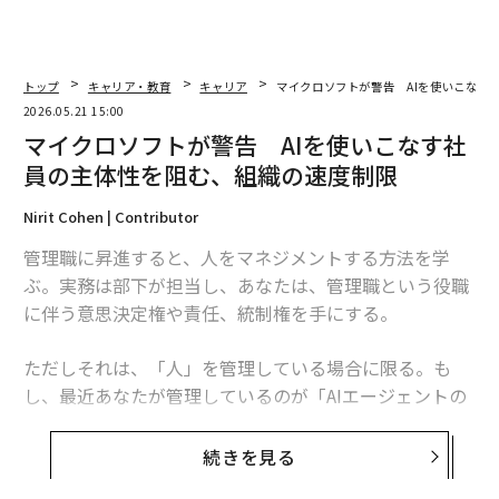
トップ
キャリア・教育
キャリア
マイクロソフトが警告 AIを使いこなす
2026.05.21 15:00
マイクロソフトが警告 AIを使いこなす社
員の主体性を阻む、組織の速度制限
Nirit Cohen | Contributor
管理職に昇進すると、人をマネジメントする方法を学
ぶ。実務は部下が担当し、あなたは、管理職という役職
に伴う意思決定権や責任、統制権を手にする。
ただしそれは、「人」を管理している場合に限る。も
し、最近あなたが管理しているのが「AIエージェントの
チーム」であるならば、状況は一変する。
続きを見る
AIエージェントが知識労働を変革するにつれて、AIエー