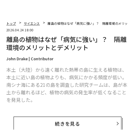
トップ
サイエンス
離島の植物はなぜ「病気に強い」？ 隔離環境のメリットと
2026.04.24 18:00
離島の植物はなぜ「病気に強い」？ 隔離
環境のメリットとデメリット
John Drake | Contributor
本土（大陸）から遠く離れた熱帯の島に生える植物は、
本土に近い島の植物よりも、病気にかかる頻度が低い。
南シナ海にある21の島を調査した研究チームは、島が本
土から離れるほど、植物の病気の発生率が低くなること
を発見した。
その理由は明白だ──距離があれば、害虫や病原菌は近
づけないからだ。だが、実はこれは、半分しか当たって
続きを見る
いない。残り半分の理由は、もっと奇妙で興味深いもの