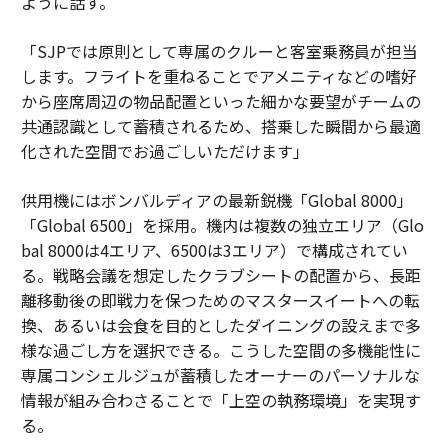
ように話す。
「SJPでは原則として専属のクルーと客室乗務員が担当
します。フライトを重ねることでアメニティなどの嗜好
から座席周辺の物品配置といった細かな要望がチームの
共通認識として蓄積されるため、搭乗した瞬間から最適
化された空間でお過ごしいただけます」
供用機にはボンバルディアの最新鋭機「Global 8000」
「Global 6500」を採用。機内は複数の独立エリア（Glo
bal 8000は4エリア、6500は3エリア）で構成されてい
る。戦略会議を想定したクラブシートの配置から、長距
離移動後の即戦力を保つためのマスタースイートへの転
換、あるいは会食を目的としたダイニングの設えまで多
様な過ごし方を選択できる。こうした空間の多機能性に
専属コンシェルジュが蓄積したオーナーのパーソナルな
情報が組み合わさることで「上空の執務環境」を実現す
る。