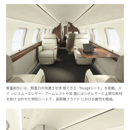
客室前方には、無重力の快適さを体 感できる「Nuageシート」を搭載。メ
イ ンにスムースレザー、アームレストや背 面にはシボレザーと上質な素材
を掛け 合わせた特別シートで、長距離フライト における疲労を軽減。