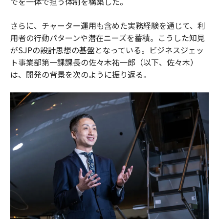
でを一体で担う体制を構築した。
さらに、チャーター運用も含めた実務経験を通じて、利
用者の行動パターンや潜在ニーズを蓄積。こうした知見
がSJPの設計思想の基盤となっている。ビジネスジェッ
ト事業部第一課課長の佐々木祐一郎（以下、佐々木）
は、開発の背景を次のように振り返る。