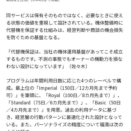
同サービスは保有そのものではなく、必要なときに使え
る状態の価値を重視して設計されている。機体整備時に
代替機を保証する仕組みは、経営判断や商談の機会損失
を防ぐための基盤となる。
「代替機保証は、当社の機体運用基盤があってこそ成立
するものです。不測の事態でもオーナーの機動力を損な
わない設計になっています」（佐々木）
プログラムは年間利用日数に応じた4つのレーベルで構
成。最上位の「Imperial（150日／12カ月先まで予約
可）」を筆頭に、「Royal（100日／8カ月先まで）」、
「Standard（75日／6カ月先まで）」、「Basic（50日
／4カ月先まで）」を用意。過去の利用データに基づ
き、経営層の行動パターンに最適化された設計となって
いる。また、パーソナライズの精度について福満は次の