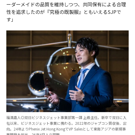
ーダーメイドの品質を維持しつつ、共同保有による合理
性を追求したのが『究極の既製服』ともいえるSJPで
す」
福満嘉人◎双日ビジネスジェット事業部第一課 上級主任。新卒で双日に入
社以来、ビジネスジェット事業に携わる。2022年のジャプコン買収後、出
向。24年よりPhenix Jet Hong KongでVP Salesとして東南アジアの新規事
業開発を担当。26年4月より現職。