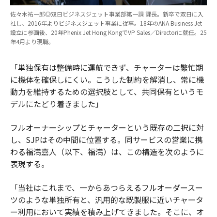
佐々木祐一郎◎双日ビジネスジェット事業部第一課 課長。新卒で双日に入
社し、2016年よりビジネスジェット事業に従事。18年のANA Business Jet
設立に参画後、20年Phenix Jet Hong KongでVP Sales／Directorに就任。25
年4月より現職。
「単独保有は整備時に運航できず、チャーターは繁忙期
に機体を確保しにくい。こうした制約を解消し、常に機
動力を維持するための選択肢として、共同保有というモ
デルにたどり着きました」
フルオーナーシップとチャーターという既存の二択に対
し、SJPはその中間に位置する。同サービスの営業に携
わる福満嘉人（以下、福満）は、この構造を次のように
表現する。
「当社はこれまで、一からあつらえるフルオーダースー
ツのような単独所有と、汎用的な既製服に近いチャータ
ー利用において実績を積み上げてきました。そこに、オ