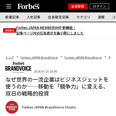
会員登録
ログイン
新着記事
人気記事
会員限定記事
カテゴリ
連載
コ
Forbes JAPAN MEMBERSHIP 新機能｜
NEWS
記事ページ内の広告表示を最小限にしました
トップ
Forbes JAPAN BrandVoice
Forbes JAPAN BrandVoice
なぜ
2026.05.25 20:00
なぜ世界の一流企業はビジネスジェットを
使うのか──移動を「競争力」に変える、
双日の戦略的投資
Forbes JAPAN BrandVoice Studio