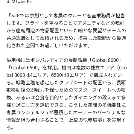
ように話す。
「SJPでは原則として専属のクルーと客室乗務員が担当
します。フライトを重ねることでアメニティなどの嗜好
から座席周辺の物品配置といった細かな要望がチームの
共通認識として蓄積されるため、搭乗した瞬間から最適
化された空間でお過ごしいただけます」
供用機にはボンバルディアの最新鋭機「Global 8000」
「Global 6500」を採用。機内は複数の独立エリア（Glo
bal 8000は4エリア、6500は3エリア）で構成されてい
る。戦略会議を想定したクラブシートの配置から、長距
離移動後の即戦力を保つためのマスタースイートへの転
換、あるいは会食を目的としたダイニングの設えまで多
様な過ごし方を選択できる。こうした空間の多機能性に
専属コンシェルジュが蓄積したオーナーのパーソナルな
情報が組み合わさることで「上空の執務環境」を実現す
る。