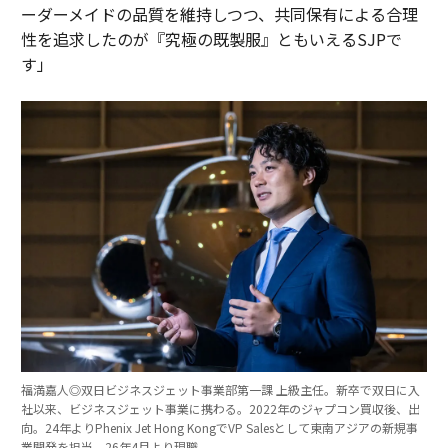
ーダーメイドの品質を維持しつつ、共同保有による合理
性を追求したのが『究極の既製服』ともいえるSJPで
す」
福満嘉人◎双日ビジネスジェット事業部第一課 上級主任。新卒で双日に入
社以来、ビジネスジェット事業に携わる。2022年のジャプコン買収後、出
向。24年よりPhenix Jet Hong KongでVP Salesとして東南アジアの新規事
業開発を担当。26年4月より現職。