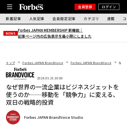
会員登録
ログイン
新着記事
人気記事
会員限定記事
カテゴリ
連載
コ
Forbes JAPAN MEMBERSHIP 新機能｜
NEWS
記事ページ内の広告表示を最小限にしました
トップ
Forbes JAPAN BrandVoice
Forbes JAPAN BrandVoice
なぜ
2026.05.25 20:00
なぜ世界の一流企業はビジネスジェットを
使うのか──移動を「競争力」に変える、
双日の戦略的投資
Forbes JAPAN BrandVoice Studio