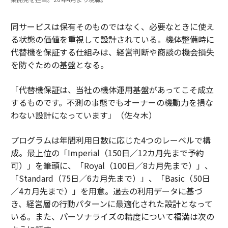
同サービスは保有そのものではなく、必要なときに使え
る状態の価値を重視して設計されている。機体整備時に
代替機を保証する仕組みは、経営判断や商談の機会損失
を防ぐための基盤となる。
「代替機保証は、当社の機体運用基盤があってこそ成立
するものです。不測の事態でもオーナーの機動力を損な
わない設計になっています」（佐々木）
プログラムは年間利用日数に応じた4つのレーベルで構
成。最上位の「Imperial（150日／12カ月先まで予約
可）」を筆頭に、「Royal（100日／8カ月先まで）」、
「Standard（75日／6カ月先まで）」、「Basic（50日
／4カ月先まで）」を用意。過去の利用データに基づ
き、経営層の行動パターンに最適化された設計となって
いる。また、パーソナライズの精度について福満は次の