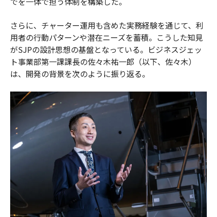
でを一体で担う体制を構築した。
さらに、チャーター運用も含めた実務経験を通じて、利
用者の行動パターンや潜在ニーズを蓄積。こうした知見
がSJPの設計思想の基盤となっている。ビジネスジェッ
ト事業部第一課課長の佐々木祐一郎（以下、佐々木）
は、開発の背景を次のように振り返る。