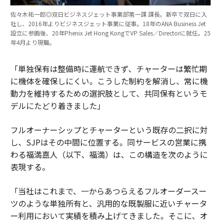
佐々木祐一郎◎双日ビジネスジェット事業部第一課 課長。新卒で双日に入
社し、2016年よりビジネスジェット事業に従事。18年のANA Business Jet
設立に参画後、20年Phenix Jet Hong KongでVP Sales／Directorに就任。25
年4月より現職。
「単独保有は整備時に運航できず、チャーターは繁忙期
に機体を確保しにくい。こうした制約を解消し、常に機
動力を維持するための選択肢として、共同保有というモ
デルにたどり着きました」
フルオーナーシップとチャーターという既存の二択に対
し、SJPはその中間に位置する。同サービスの営業に携
わる福満嘉人（以下、福満）は、この構造を次のように
表現する。
「当社はこれまで、一からあつらえるフルオーダースー
ツのような単独所有と、汎用的な既製服に近いチャータ
ー利用において実績を積み上げてきました。そこに、オ