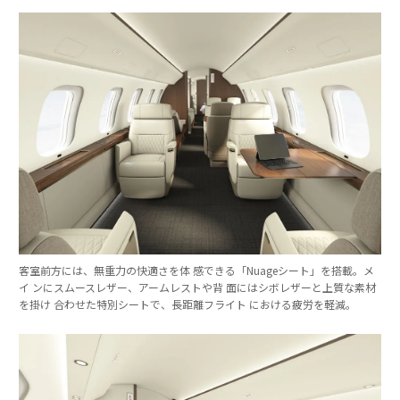
客室前方には、無重力の快適さを体 感できる「Nuageシート」を搭載。メ
イ ンにスムースレザー、アームレストや背 面にはシボレザーと上質な素材
を掛け 合わせた特別シートで、長距離フライト における疲労を軽減。