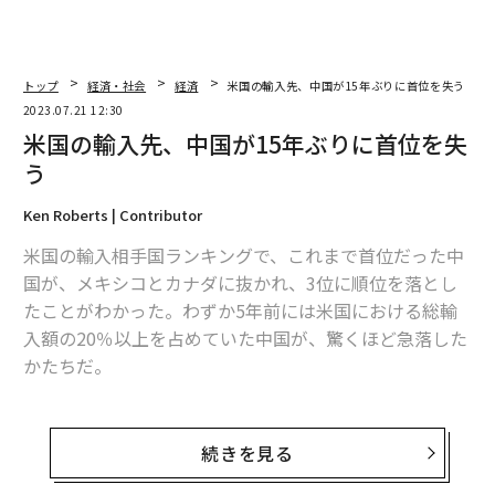
トップ
経済・社会
経済
米国の輸入先、中国が15年ぶりに首位を失う
2023.07.21 12:30
米国の輸入先、中国が15年ぶりに首位を失
う
Ken Roberts | Contributor
米国の輸入相手国ランキングで、これまで首位だった中
国が、メキシコとカナダに抜かれ、3位に順位を落とし
たことがわかった。わずか5年前には米国における総輸
入額の20％以上を占めていた中国が、驚くほど急落した
かたちだ。
米国勢調査局の最新データによると、2023年1月から5月
までの期間において、中国からの輸入額が、米国の総輸
続きを見る
入額に占める割合は13.35％だった。一方でメキシコの