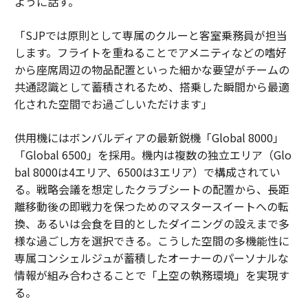
ように話す。
「SJPでは原則として専属のクルーと客室乗務員が担当
します。フライトを重ねることでアメニティなどの嗜好
から座席周辺の物品配置といった細かな要望がチームの
共通認識として蓄積されるため、搭乗した瞬間から最適
化された空間でお過ごしいただけます」
供用機にはボンバルディアの最新鋭機「Global 8000」
「Global 6500」を採用。機内は複数の独立エリア（Glo
bal 8000は4エリア、6500は3エリア）で構成されてい
る。戦略会議を想定したクラブシートの配置から、長距
離移動後の即戦力を保つためのマスタースイートへの転
換、あるいは会食を目的としたダイニングの設えまで多
様な過ごし方を選択できる。こうした空間の多機能性に
専属コンシェルジュが蓄積したオーナーのパーソナルな
情報が組み合わさることで「上空の執務環境」を実現す
る。