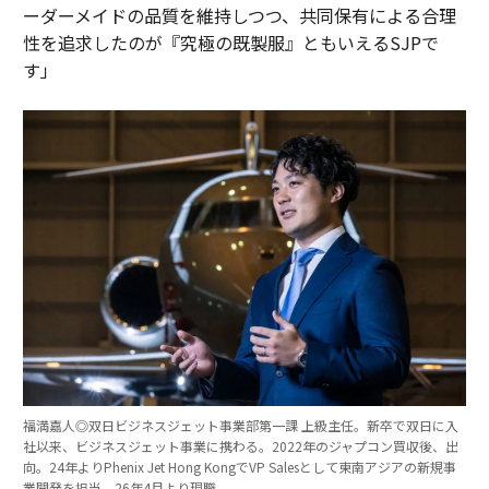
ーダーメイドの品質を維持しつつ、共同保有による合理
性を追求したのが『究極の既製服』ともいえるSJPで
す」
福満嘉人◎双日ビジネスジェット事業部第一課 上級主任。新卒で双日に入
社以来、ビジネスジェット事業に携わる。2022年のジャプコン買収後、出
向。24年よりPhenix Jet Hong KongでVP Salesとして東南アジアの新規事
業開発を担当。26年4月より現職。