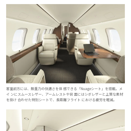
客室前方には、無重力の快適さを体 感できる「Nuageシート」を搭載。メ
イ ンにスムースレザー、アームレストや背 面にはシボレザーと上質な素材
を掛け 合わせた特別シートで、長距離フライト における疲労を軽減。