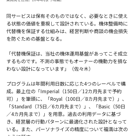
同サービスは保有そのものではなく、必要なときに使え
る状態の価値を重視して設計されている。機体整備時に
代替機を保証する仕組みは、経営判断や商談の機会損失
を防ぐための基盤となる。
「代替機保証は、当社の機体運用基盤があってこそ成立
するものです。不測の事態でもオーナーの機動力を損な
わない設計になっています」（佐々木）
プログラムは年間利用日数に応じた4つのレーベルで構
成。最上位の「Imperial（150日／12カ月先まで予約
可）」を筆頭に、「Royal（100日／8カ月先まで）」、
「Standard（75日／6カ月先まで）」、「Basic（50日
／4カ月先まで）」を用意。過去の利用データに基づ
き、経営層の行動パターンに最適化された設計となって
いる。また、パーソナライズの精度について福満は次の