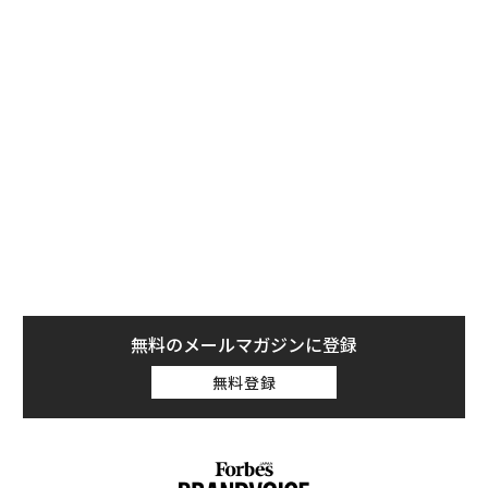
割合は16％、カナダも15％に達した。中国は、14年間連
続で守ってきた米国の輸入相手国トップの地位を明け渡
したことになる。
中国にとっては、中国からの輸入品にひろく追加関税を
課すトランプ政権の政策に加えて、新型コロナウイルス
感染症（COVID-19）の世界的なパンデミックによって、
原材料と完成品の両方に関して中国に過剰に依存するリ
スクが顕在化したことが、ダブルパンチになった格好
だ。
無料のメールマガジンに登録
無料登録