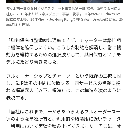
佐々木祐一郎◎双日ビジネスジェット事業部第一課 課長。新卒で双日に入
社し、2016年よりビジネスジェット事業に従事。18年のANA Business Jet
設立に参画後、20年Phenix Jet Hong KongでVP Sales／Directorに就任。25
年4月より現職。
「単独保有は整備時に運航できず、チャーターは繁忙期
に機体を確保しにくい。こうした制約を解消し、常に機
動力を維持するための選択肢として、共同保有というモ
デルにたどり着きました」
フルオーナーシップとチャーターという既存の二択に対
し、SJPはその中間に位置する。同サービスの営業に携
わる福満嘉人（以下、福満）は、この構造を次のように
表現する。
「当社はこれまで、一からあつらえるフルオーダースー
ツのような単独所有と、汎用的な既製服に近いチャータ
ー利用において実績を積み上げてきました。そこに、オ