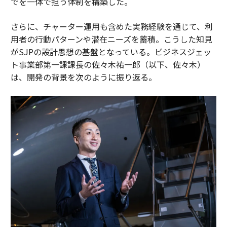
でを一体で担う体制を構築した。
さらに、チャーター運用も含めた実務経験を通じて、利
用者の行動パターンや潜在ニーズを蓄積。こうした知見
がSJPの設計思想の基盤となっている。ビジネスジェッ
ト事業部第一課課長の佐々木祐一郎（以下、佐々木）
は、開発の背景を次のように振り返る。