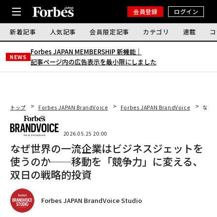
会員登録
ログイン
新着記事
人気記事
会員限定記事
カテゴリ
連載
コ
Forbes JAPAN MEMBERSHIP 新機能｜
NEWS
記事ページ内の広告表示を最小限にしました
トップ
Forbes JAPAN BrandVoice
Forbes JAPAN BrandVoice
なぜ
2026.05.25 20:00
なぜ世界の一流企業はビジネスジェットを
使うのか──移動を「競争力」に変える、
双日の戦略的投資
Forbes JAPAN BrandVoice Studio