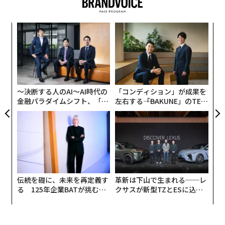
ナ併
パ
k」
技
ック
無
小1
挑
由
防
にし
よっ
PA
〜決断する人のAI〜AI時代の
「コンディション」が成果を
金融パラダイムシフト、「超
左右する――「BAKUNE」のTEN
個別化」の核心 【MUFG×ウ
TIALが支える「挑戦者の明
ェルスナビ×PwC】
日」
伝統を礎に、未来を再定義す
革新は下山で生まれる──レ
る 125年企業BATが挑むス
クサスが新型TZとESに込め
モークレスな未来
た「DISCOVER」の哲学
翻訳＝長谷 睦/ガリレオ