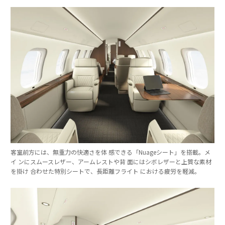
客室前方には、無重力の快適さを体 感できる「Nuageシート」を搭載。メ
イ ンにスムースレザー、アームレストや背 面にはシボレザーと上質な素材
を掛け 合わせた特別シートで、長距離フライト における疲労を軽減。