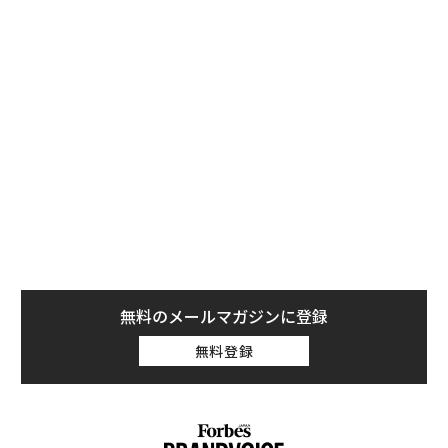
“スティッキー”Sorato17歳！
アマプラも、ネトフリも。動画サブスクリプションサー
ビスで重視される指標の一つが「スティッキネス」。英
語由来の単語で、”stickiness”というつづりだ。この単
語は”sticky”（ベトベトする、ねばねばする、ひっつい
ている、粘着性のある）の名詞形で、ビジネスにおいて
は
マーケティング用語の一つ
。視聴者や顧客が商品やサ
ービスに惹きつけられている状態を指す。
ネットフリックスでは、ある番組を何分以上顧客が見続
けたかどうかを（その番組の最後まで見なかった場合で
無料のメールマガジンに登録
も）
スティッキネス
という指標に設定し、ビジネス上の
決定を行うための重要なデータとして定期的にトラック
無料登録
している。また、外資系企業で顧客離れを防ぐ主要な製
品やサービスを”スティッキー・フィーチャーズ(Sticky f
eatures)”と呼ぶ場合もある。