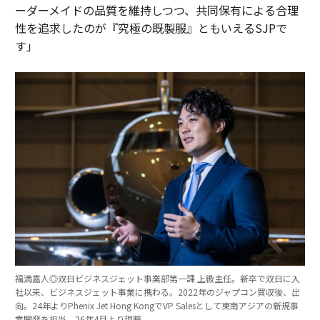
ーダーメイドの品質を維持しつつ、共同保有による合理
性を追求したのが『究極の既製服』ともいえるSJPで
す」
福満嘉人◎双日ビジネスジェット事業部第一課 上級主任。新卒で双日に入
社以来、ビジネスジェット事業に携わる。2022年のジャプコン買収後、出
向。24年よりPhenix Jet Hong KongでVP Salesとして東南アジアの新規事
業開発を担当。26年4月より現職。