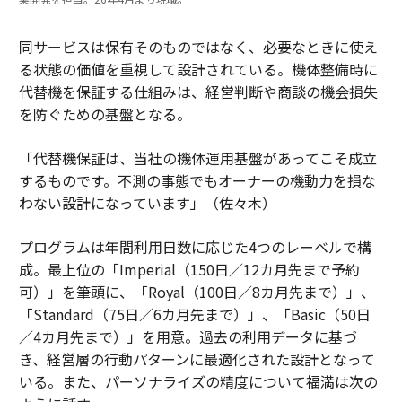
同サービスは保有そのものではなく、必要なときに使え
る状態の価値を重視して設計されている。機体整備時に
代替機を保証する仕組みは、経営判断や商談の機会損失
を防ぐための基盤となる。
「代替機保証は、当社の機体運用基盤があってこそ成立
するものです。不測の事態でもオーナーの機動力を損な
わない設計になっています」（佐々木）
プログラムは年間利用日数に応じた4つのレーベルで構
成。最上位の「Imperial（150日／12カ月先まで予約
可）」を筆頭に、「Royal（100日／8カ月先まで）」、
「Standard（75日／6カ月先まで）」、「Basic（50日
／4カ月先まで）」を用意。過去の利用データに基づ
き、経営層の行動パターンに最適化された設計となって
いる。また、パーソナライズの精度について福満は次の