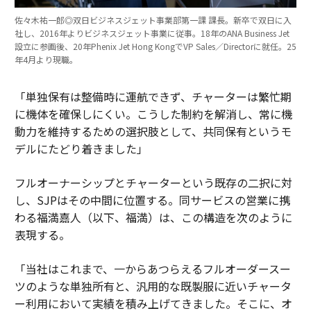
佐々木祐一郎◎双日ビジネスジェット事業部第一課 課長。新卒で双日に入
社し、2016年よりビジネスジェット事業に従事。18年のANA Business Jet
設立に参画後、20年Phenix Jet Hong KongでVP Sales／Directorに就任。25
年4月より現職。
「単独保有は整備時に運航できず、チャーターは繁忙期
に機体を確保しにくい。こうした制約を解消し、常に機
動力を維持するための選択肢として、共同保有というモ
デルにたどり着きました」
フルオーナーシップとチャーターという既存の二択に対
し、SJPはその中間に位置する。同サービスの営業に携
わる福満嘉人（以下、福満）は、この構造を次のように
表現する。
「当社はこれまで、一からあつらえるフルオーダースー
ツのような単独所有と、汎用的な既製服に近いチャータ
ー利用において実績を積み上げてきました。そこに、オ