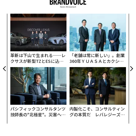
さて、そんな英語のマーケティング用語をあだ名として
もつ、今週末に開幕するパリ五輪出場選手の一人が、
エ
「スティッキーSorato」こと、スポーツクライミングの
変え
チ
FE
ェ
安楽宙斗
（17）だ。
A
0年
顧客
pa
© Jan Virt/IFSC
な
革新は下山で生まれる──レ
「老舗は常に新しい」。創業
スポーツクライミングのうち複合種目のボルダー＆リー
クサスが新型TZとESに込め
360年ＹＵＡＳＡとカクシン
た「DISCOVER」の哲学
CEO田尻望が語る、AIを超え
ドは、自分側にせり出している（Overhanging）部分も
る人の価値
大いにある壁の出っ張りに手をかけて、どうにか落ちな
いように登るスポーツだ。街中のボルダリングジムで試
してみても、登りきれず途中落下することは避けられな
いし、世界水準になればなおさらで、世界選手権などで
はルートセッターは決勝進出選手が1人か2人ほどしか一
パシフィックコンサルタンツ
内製化こそ、コンサルティン
番上まで到達できないような難易度でルートを組むこと
技師長の"北極星"。災害への
グの本質だ レバレジーズが
無力感を乗り越え見つけた、
実践する、次世代ファームの
もあるという。
防災一筋20年の答え
全貌