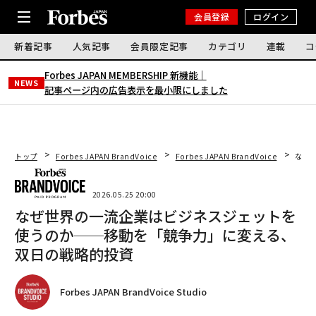
会員登録
ログイン
新着記事
人気記事
会員限定記事
カテゴリ
連載
コ
Forbes JAPAN MEMBERSHIP 新機能｜
NEWS
記事ページ内の広告表示を最小限にしました
トップ
Forbes JAPAN BrandVoice
Forbes JAPAN BrandVoice
なぜ
2026.05.25 20:00
なぜ世界の一流企業はビジネスジェットを
使うのか──移動を「競争力」に変える、
双日の戦略的投資
Forbes JAPAN BrandVoice Studio