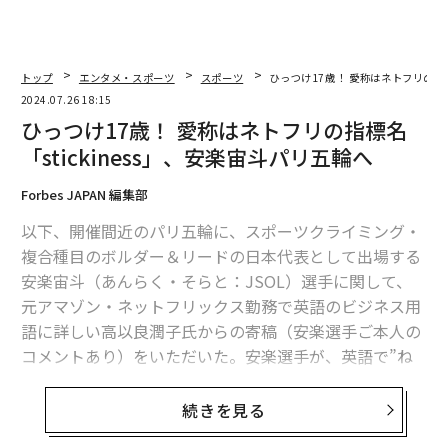
トップ
エンタメ・スポーツ
スポーツ
ひっつけ17歳！ 愛称はネトフリの指標
2024.07.26 18:15
ひっつけ17歳！ 愛称はネトフリの指標名
「stickiness」、安楽宙斗パリ五輪へ
Forbes JAPAN 編集部
以下、開催間近のパリ五輪に、スポーツクライミング・
複合種目のボルダー＆リードの日本代表として出場する
安楽宙斗（あんらく・そらと：JSOL）選手に関して、
元アマゾン・ネットフリックス勤務で英語のビジネス用
語に詳しい高以良潤子氏からの寄稿（安楽選手ご本人の
コメントあり）をいただいた。安楽選手が、英語で”ね
ばねばする””ひっつく”の意をもつ”sticky”の異名をとる
理由とは。
続きを見る