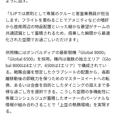
ように話す。
「SJPでは原則として専属のクルーと客室乗務員が担当
します。フライトを重ねることでアメニティなどの嗜好
から座席周辺の物品配置といった細かな要望がチームの
共通認識として蓄積されるため、搭乗した瞬間から最適
化された空間でお過ごしいただけます」
供用機にはボンバルディアの最新鋭機「Global 8000」
「Global 6500」を採用。機内は複数の独立エリア（Glo
bal 8000は4エリア、6500は3エリア）で構成されてい
る。戦略会議を想定したクラブシートの配置から、長距
離移動後の即戦力を保つためのマスタースイートへの転
換、あるいは会食を目的としたダイニングの設えまで多
様な過ごし方を選択できる。こうした空間の多機能性に
専属コンシェルジュが蓄積したオーナーのパーソナルな
情報が組み合わさることで「上空の執務環境」を実現す
る。