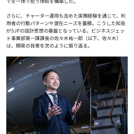
でを一体で担う体制を構築した。
さらに、チャーター運用も含めた実務経験を通じて、利
用者の行動パターンや潜在ニーズを蓄積。こうした知見
がSJPの設計思想の基盤となっている。ビジネスジェッ
ト事業部第一課課長の佐々木祐一郎（以下、佐々木）
は、開発の背景を次のように振り返る。