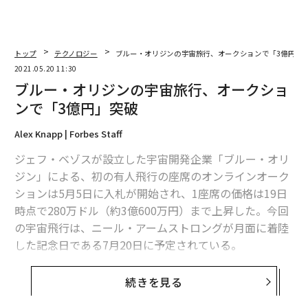
トップ
テクノロジー
ブルー・オリジンの宇宙旅行、オークションで「3億円」
2021.05.20 11:30
ブルー・オリジンの宇宙旅行、オークショ
ンで「3億円」突破
Alex Knapp | Forbes Staff
ジェフ・ベゾスが設立した宇宙開発企業「ブルー・オリ
ジン」による、初の有人飛行の座席のオンラインオーク
ションは5月5日に入札が開始され、1座席の価格は19日
時点で280万ドル（約3億600万円）まで上昇した。今回
の宇宙飛行は、ニール・アームストロングが月面に着陸
した記念日である7月20日に予定されている。
ブルー・オリジンの宇宙船「ニューシェパード」による
続きを見る
観光飛行は、宇宙空間と大気圏の境界線として知られて