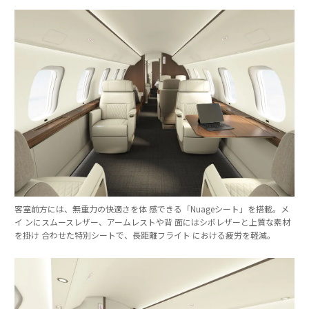
客室前方には、無重力の快適さを体 感できる「Nuageシート」を搭載。メ
イ ンにスムースレザー、アームレストや背 面にはシボレザーと上質な素材
を掛け 合わせた特別シートで、長距離フライト における疲労を軽減。