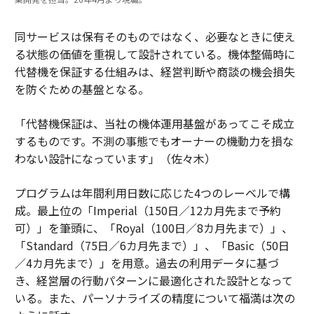
同サービスは保有そのものではなく、必要なときに使え
る状態の価値を重視して設計されている。機体整備時に
代替機を保証する仕組みは、経営判断や商談の機会損失
を防ぐための基盤となる。
「代替機保証は、当社の機体運用基盤があってこそ成立
するものです。不測の事態でもオーナーの機動力を損な
わない設計になっています」（佐々木）
プログラムは年間利用日数に応じた4つのレーベルで構
成。最上位の「Imperial（150日／12カ月先まで予約
可）」を筆頭に、「Royal（100日／8カ月先まで）」、
「Standard（75日／6カ月先まで）」、「Basic（50日
／4カ月先まで）」を用意。過去の利用データに基づ
き、経営層の行動パターンに最適化された設計となって
いる。また、パーソナライズの精度について福満は次の