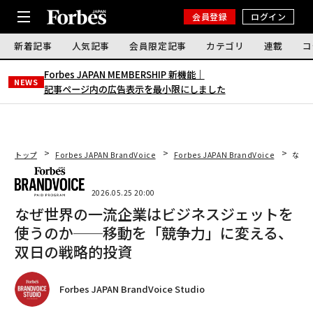
会員登録
ログイン
新着記事
人気記事
会員限定記事
カテゴリ
連載
コ
Forbes JAPAN MEMBERSHIP 新機能｜
NEWS
記事ページ内の広告表示を最小限にしました
トップ
Forbes JAPAN BrandVoice
Forbes JAPAN BrandVoice
なぜ
2026.05.25 20:00
なぜ世界の一流企業はビジネスジェットを
使うのか──移動を「競争力」に変える、
双日の戦略的投資
Forbes JAPAN BrandVoice Studio