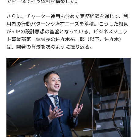
でを一体で担う体制を構築した。
さらに、チャーター運用も含めた実務経験を通じて、利
用者の行動パターンや潜在ニーズを蓄積。こうした知見
がSJPの設計思想の基盤となっている。ビジネスジェッ
ト事業部第一課課長の佐々木祐一郎（以下、佐々木）
は、開発の背景を次のように振り返る。