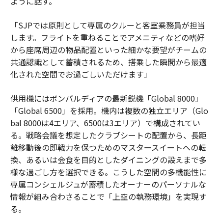
ように話す。
「SJPでは原則として専属のクルーと客室乗務員が担当
します。フライトを重ねることでアメニティなどの嗜好
から座席周辺の物品配置といった細かな要望がチームの
共通認識として蓄積されるため、搭乗した瞬間から最適
化された空間でお過ごしいただけます」
供用機にはボンバルディアの最新鋭機「Global 8000」
「Global 6500」を採用。機内は複数の独立エリア（Glo
bal 8000は4エリア、6500は3エリア）で構成されてい
る。戦略会議を想定したクラブシートの配置から、長距
離移動後の即戦力を保つためのマスタースイートへの転
換、あるいは会食を目的としたダイニングの設えまで多
様な過ごし方を選択できる。こうした空間の多機能性に
専属コンシェルジュが蓄積したオーナーのパーソナルな
情報が組み合わさることで「上空の執務環境」を実現す
る。