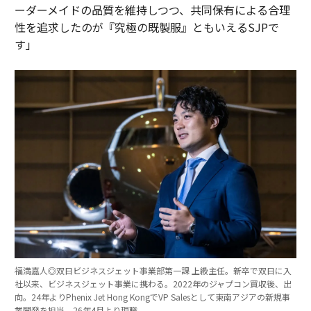
ーダーメイドの品質を維持しつつ、共同保有による合理
性を追求したのが『究極の既製服』ともいえるSJPで
す」
福満嘉人◎双日ビジネスジェット事業部第一課 上級主任。新卒で双日に入
社以来、ビジネスジェット事業に携わる。2022年のジャプコン買収後、出
向。24年よりPhenix Jet Hong KongでVP Salesとして東南アジアの新規事
業開発を担当。26年4月より現職。