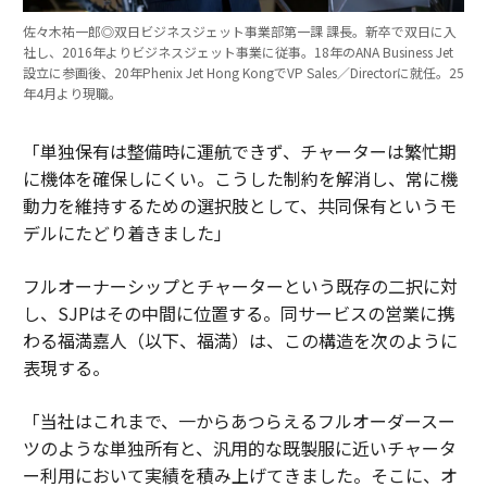
佐々木祐一郎◎双日ビジネスジェット事業部第一課 課長。新卒で双日に入
社し、2016年よりビジネスジェット事業に従事。18年のANA Business Jet
設立に参画後、20年Phenix Jet Hong KongでVP Sales／Directorに就任。25
年4月より現職。
「単独保有は整備時に運航できず、チャーターは繁忙期
に機体を確保しにくい。こうした制約を解消し、常に機
動力を維持するための選択肢として、共同保有というモ
デルにたどり着きました」
フルオーナーシップとチャーターという既存の二択に対
し、SJPはその中間に位置する。同サービスの営業に携
わる福満嘉人（以下、福満）は、この構造を次のように
表現する。
「当社はこれまで、一からあつらえるフルオーダースー
ツのような単独所有と、汎用的な既製服に近いチャータ
ー利用において実績を積み上げてきました。そこに、オ