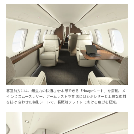
客室前方には、無重力の快適さを体 感できる「Nuageシート」を搭載。メ
イ ンにスムースレザー、アームレストや背 面にはシボレザーと上質な素材
を掛け 合わせた特別シートで、長距離フライト における疲労を軽減。