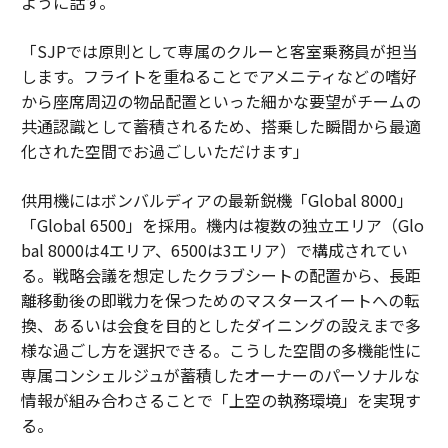
ように話す。
「SJPでは原則として専属のクルーと客室乗務員が担当
します。フライトを重ねることでアメニティなどの嗜好
から座席周辺の物品配置といった細かな要望がチームの
共通認識として蓄積されるため、搭乗した瞬間から最適
化された空間でお過ごしいただけます」
供用機にはボンバルディアの最新鋭機「Global 8000」
「Global 6500」を採用。機内は複数の独立エリア（Glo
bal 8000は4エリア、6500は3エリア）で構成されてい
る。戦略会議を想定したクラブシートの配置から、長距
離移動後の即戦力を保つためのマスタースイートへの転
換、あるいは会食を目的としたダイニングの設えまで多
様な過ごし方を選択できる。こうした空間の多機能性に
専属コンシェルジュが蓄積したオーナーのパーソナルな
情報が組み合わさることで「上空の執務環境」を実現す
る。