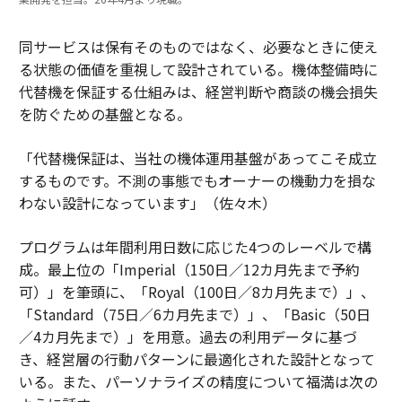
同サービスは保有そのものではなく、必要なときに使え
る状態の価値を重視して設計されている。機体整備時に
代替機を保証する仕組みは、経営判断や商談の機会損失
を防ぐための基盤となる。
「代替機保証は、当社の機体運用基盤があってこそ成立
するものです。不測の事態でもオーナーの機動力を損な
わない設計になっています」（佐々木）
プログラムは年間利用日数に応じた4つのレーベルで構
成。最上位の「Imperial（150日／12カ月先まで予約
可）」を筆頭に、「Royal（100日／8カ月先まで）」、
「Standard（75日／6カ月先まで）」、「Basic（50日
／4カ月先まで）」を用意。過去の利用データに基づ
き、経営層の行動パターンに最適化された設計となって
いる。また、パーソナライズの精度について福満は次の