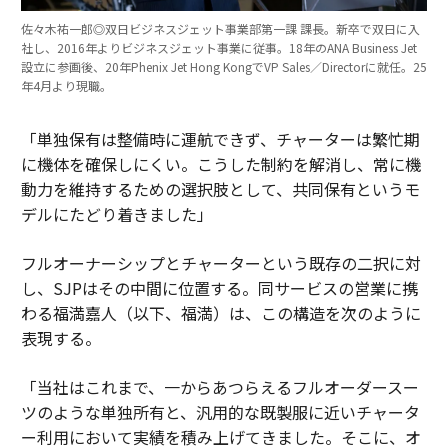
佐々木祐一郎◎双日ビジネスジェット事業部第一課 課長。新卒で双日に入
社し、2016年よりビジネスジェット事業に従事。18年のANA Business Jet
設立に参画後、20年Phenix Jet Hong KongでVP Sales／Directorに就任。25
年4月より現職。
「単独保有は整備時に運航できず、チャーターは繁忙期
に機体を確保しにくい。こうした制約を解消し、常に機
動力を維持するための選択肢として、共同保有というモ
デルにたどり着きました」
フルオーナーシップとチャーターという既存の二択に対
し、SJPはその中間に位置する。同サービスの営業に携
わる福満嘉人（以下、福満）は、この構造を次のように
表現する。
「当社はこれまで、一からあつらえるフルオーダースー
ツのような単独所有と、汎用的な既製服に近いチャータ
ー利用において実績を積み上げてきました。そこに、オ