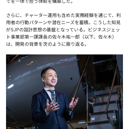
でを一体で担う体制を構築した。
さらに、チャーター運用も含めた実務経験を通じて、利
用者の行動パターンや潜在ニーズを蓄積。こうした知見
がSJPの設計思想の基盤となっている。ビジネスジェッ
ト事業部第一課課長の佐々木祐一郎（以下、佐々木）
は、開発の背景を次のように振り返る。