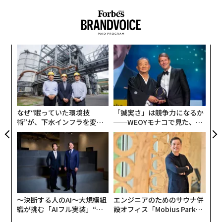
代の
内
「超
グ
×ウ
実
スパ
A
全
のラ
顧客
pa
な
なぜ“眠っていた環境技
「誠実さ」は競争力になるか
術”が、下水インフラを変え
──WEOYモナコで見た、く
たのか──産総研×月島JFE
ら寿司の経営哲学
アクアソリューションの10年
〜決断する人のAI〜大規模組
エンジニアのためのサウナ併
織が挑む「AIフル実装」“使
設オフィス「Mobius Park」
う”企業から“動く”企業へ【N
がオープン──タマディック