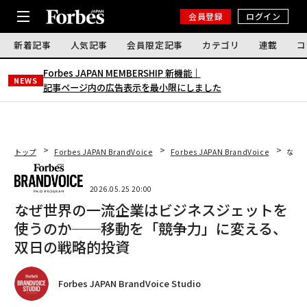
会員登録
ログイン
新着記事
人気記事
会員限定記事
カテゴリ
連載
コ
Forbes JAPAN MEMBERSHIP 新機能｜
NEWS
記事ページ内の広告表示を最小限にしました
トップ
Forbes JAPAN BrandVoice
Forbes JAPAN BrandVoice
なぜ
2026.05.25 20:00
なぜ世界の一流企業はビジネスジェットを
使うのか──移動を「競争力」に変える、
双日の戦略的投資
Forbes JAPAN BrandVoice Studio