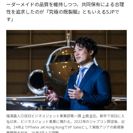
ーダーメイドの品質を維持しつつ、共同保有による合理
性を追求したのが『究極の既製服』ともいえるSJPで
す」
福満嘉人◎双日ビジネスジェット事業部第一課 上級主任。新卒で双日に入
社以来、ビジネスジェット事業に携わる。2022年のジャプコン買収後、出
向。24年よりPhenix Jet Hong KongでVP Salesとして東南アジアの新規事
業開発を担当。26年4月より現職。