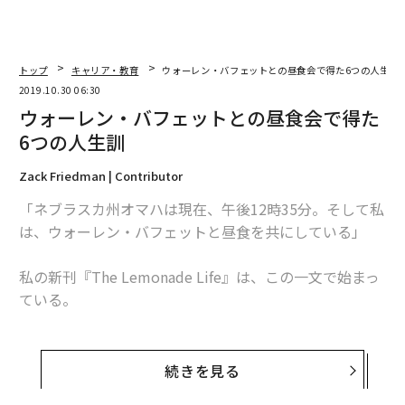
トップ
キャリア・教育
ウォーレン・バフェットとの昼食会で得た6つの人生訓
2019.10.30 06:30
ウォーレン・バフェットとの昼食会で得た
6つの人生訓
Zack Friedman | Contributor
「ネブラスカ州オマハは現在、午後12時35分。そして私
は、ウォーレン・バフェットと昼食を共にしている」
私の新刊『The Lemonade Life』は、この一文で始まっ
ている。
会食の場は、バフェットお気に入りのレストラン「ピッ
コロズ」だ。バフェットがビル・ゲイツとともに食事を
続きを見る
する店でもある。バフェットは、私と、ペンシルベニア