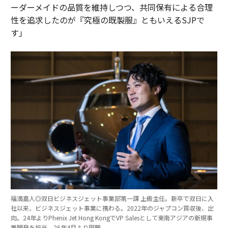
ーダーメイドの品質を維持しつつ、共同保有による合理
性を追求したのが『究極の既製服』ともいえるSJPで
す」
福満嘉人◎双日ビジネスジェット事業部第一課 上級主任。新卒で双日に入
社以来、ビジネスジェット事業に携わる。2022年のジャプコン買収後、出
向。24年よりPhenix Jet Hong KongでVP Salesとして東南アジアの新規事
業開発を担当。26年4月より現職。