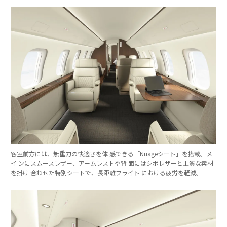
客室前方には、無重力の快適さを体 感できる「Nuageシート」を搭載。メ
イ ンにスムースレザー、アームレストや背 面にはシボレザーと上質な素材
を掛け 合わせた特別シートで、長距離フライト における疲労を軽減。