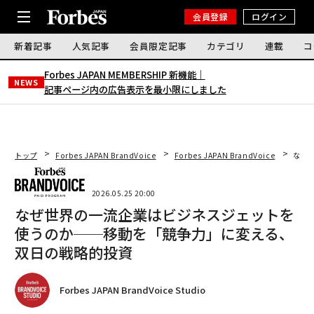
会員登録
ログイン
新着記事
人気記事
会員限定記事
カテゴリ
連載
コ
Forbes JAPAN MEMBERSHIP 新機能｜
NEWS
記事ページ内の広告表示を最小限にしました
トップ
Forbes JAPAN BrandVoice
Forbes JAPAN BrandVoice
なぜ
2026.05.25 20:00
なぜ世界の一流企業はビジネスジェットを
使うのか──移動を「競争力」に変える、
双日の戦略的投資
Forbes JAPAN BrandVoice Studio