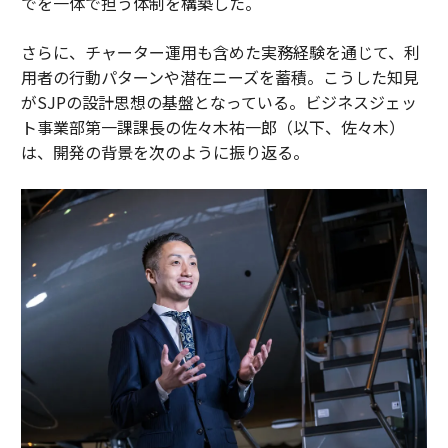
でを一体で担う体制を構築した。
さらに、チャーター運用も含めた実務経験を通じて、利
用者の行動パターンや潜在ニーズを蓄積。こうした知見
がSJPの設計思想の基盤となっている。ビジネスジェッ
ト事業部第一課課長の佐々木祐一郎（以下、佐々木）
は、開発の背景を次のように振り返る。