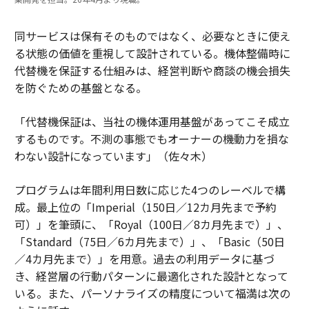
同サービスは保有そのものではなく、必要なときに使え
る状態の価値を重視して設計されている。機体整備時に
代替機を保証する仕組みは、経営判断や商談の機会損失
を防ぐための基盤となる。
「代替機保証は、当社の機体運用基盤があってこそ成立
するものです。不測の事態でもオーナーの機動力を損な
わない設計になっています」（佐々木）
プログラムは年間利用日数に応じた4つのレーベルで構
成。最上位の「Imperial（150日／12カ月先まで予約
可）」を筆頭に、「Royal（100日／8カ月先まで）」、
「Standard（75日／6カ月先まで）」、「Basic（50日
／4カ月先まで）」を用意。過去の利用データに基づ
き、経営層の行動パターンに最適化された設計となって
いる。また、パーソナライズの精度について福満は次の