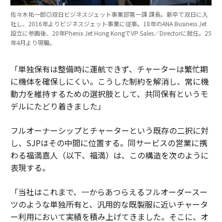
佐々木祐一郎◎双日ビジネスジェット事業部第一課 課長。新卒で双日に入
社し、2016年よりビジネスジェット事業に従事。18年のANA Business Jet
設立に参画後、20年Phenix Jet Hong KongでVP Sales／Directorに就任。25
年4月より現職。
「単独保有は整備時に運航できず、チャーターは繁忙期
に機体を確保しにくい。こうした制約を解消し、常に機
動力を維持するための選択肢として、共同保有というモ
デルにたどり着きました」
フルオーナーシップとチャーターという既存の二択に対
し、SJPはその中間に位置する。同サービスの営業に携
わる福満嘉人（以下、福満）は、この構造を次のように
表現する。
「当社はこれまで、一からあつらえるフルオーダースー
ツのような単独所有と、汎用的な既製服に近いチャータ
ー利用において実績を積み上げてきました。そこに、オ