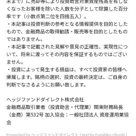
末まで）に売却等により投資助言対象資産残高を有しな
くなったお客様を除いた人数を分子として除算した百分
率です（小数点第二位を四捨五入）。
・本記事は投資判断の参考となる情報提供を目的とした
もので、金融商品の取得勧誘・販売等を目的としたもの
ではありません。
・本記事で記載された見解や意見の正確性、実現性につ
いて、将来に渡ってその内容を保証するものではござい
ません。
・投資によって発生する損益は、すべて投資家の皆様へ
帰属します。銘柄の選択、投資の最終決定は、ご自身の
判断でなさるようにお願い致します。
ヘッジファンドダイレクト株式会社
金融商品取引業者（投資助言・代理業）関東財務局長
（金商）第532号 加入協会：一般社団法人 資産運用業協
会
Promoted by ヘッジファンドダイレクト | text by Fumihiko Ohashi |