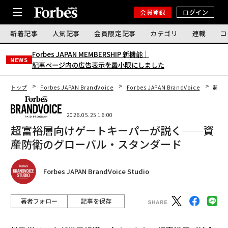
会員登録
ログイン
新着記事
人気記事
会員限定記事
カテゴリ
連載
コ
Forbes JAPAN MEMBERSHIP 新機能｜
NEWS
記事ページ内の広告表示を最小限にしました
トップ
Forbes JAPAN BrandVoice
Forbes JAPAN BrandVoice
超富
2026.05.25 16:00
超富裕層向けゲートキーパーが説く──資
産防衛のグローバル・スタンダード
Forbes JAPAN BrandVoice Studio
著者フォロー
記事を保存