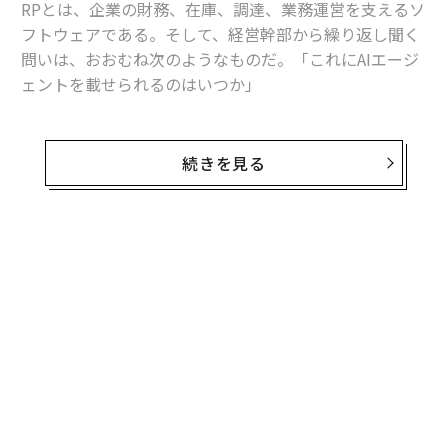
RPとは、企業の財務、在庫、調達、業務運営を支えるソ
フトウェアである。そして、経営幹部から繰り返し聞く
問いは、おおむね次のようなものだ。「これにAIエージ
ェントを載せられるのはいつか」
これは最初に問うべき問いではない。
続きを見る
エージェントが有用ではないからではない。有用であ
る。仕訳を起案し、発注書を準備し、例外処理を回付で
きるソフトウェアは、バックオフィス部門の働き方を変
え得る。しかし、業務オペレーションにおいては、行動
できる能力よりも、その行動がなぜ正しかったのかを証
明できる能力の方が重要である。
エンタープライズAIには、エージェント層の前にエビデ
ンス層が必要だ。
エージェント層は、レコードの更新、承認の回付、ドキ