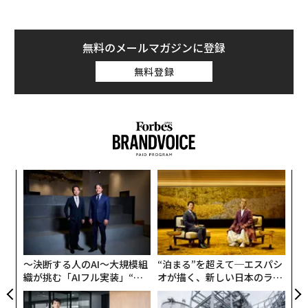
ュメントの準備、次のステップの推奨といった「実行
（アクション）」を担う。一方、エビデンス層は、関連
する事実の収集、その出所の追跡、情報源間の矛盾の解
無料のメールマガジンに登録
消、そして人間とソフトウェアの双方に意思決定の信頼
無料登録
できる拠り所を提供するといった「グラウンディング
（根拠付け）」を担う。
エビデンス層がなければ、自動化は当てずっぽうと大差
ない。
業務ワークフローが見た目以上に難しい理由
ナ併
「
k」
─
コンシューマー向けAIでは、もっともらしい答えでたい
ック
ら
「
由
てい事足りる。だがエンタープライズAIでは、もっとも
左右
らしい答えが破滅的な結果を招くこともある。
T
日
〜決断する人のAI〜大規模組
“泊まる”を超えて─エスパシ
日常的な仕入先への支払いを例に取ろう。関連する事実
織が挑む「AIフル実装」“使
オが描く、新しい日本のラグ
は、請求書、発注書、受領書、特別条件を含む契約書、
う”企業から“動く”企業へ【N
ジュアリー（中編）
TTドコモビジネス×PwC】
承認メール、そして6カ月前に誰かがERPに残したメモに