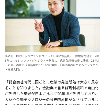
高岡壮一郎◎ヘッジファンドダイレクト取締役会長。三井物産を経て、200
8年にヘッジファンドダイレクトを創業し、代表取締役社長に就任。23年よ
り現職。著書に『富裕層のNo.1投資戦略』『富裕層のためのヘッジファン
ド投資入門』。
「総合商社時代に国ごとに産業の発達段階は大きく異な
ることを知りました。金融業で言えば規制緩和で自由化
が先行した英米が日本に比べて20年ほど先行しており、
人材や金融テクノロジーの歴史的蓄積がなされていまし