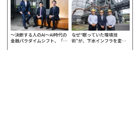
分散しているかもしれない。日々の業務では、買掛金担
当者は、これらの記録が食い違ったときにどの情報源を
信頼すべきかを把握している可能性が高い。発注書の価
格は正しいが、請求書の数量は一部分納を反映している
〜決断する人のAI〜AI時代の
なぜ“眠っていた環境技
ことを知っている。この仕入先は必ず3日後に訂正版の
金融パラダイムシフト、「超
術”が、下水インフラを変え
請求書を送ってくることも知っている。
個別化」の核心 【MUFG×ウ
たのか──産総研×月島JFE
ェルスナビ×PwC】
アクアソリューションの10年
AIシステムは、その文脈を提供するためのインフラを誰
かが構築しない限り、そうした背景を持ち合わせない。
エビデンス層は、あらゆる業務ワークフローの根底にあ
る次のような問いに答えるものだ。この項目において、
どのシステムが「真実のソース」となるのか。データが
最後に更新されたのはいつか。誰がどの権限に基づいて
例外を承認したのか。このワークフローが前回実行され
て以降、何が変わったのか。
こうした問いは地味に感じられるかもしれない。しかし