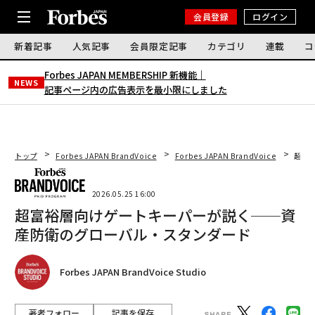
会員登録
ログイン
新着記事
人気記事
会員限定記事
カテゴリ
連載
コ
Forbes JAPAN MEMBERSHIP 新機能｜
NEWS
記事ページ内の広告表示を最小限にしました
トップ
Forbes JAPAN BrandVoice
Forbes JAPAN BrandVoice
超富
2026.05.25 16:00
超富裕層向けゲートキーパーが説く──資
産防衛のグローバル・スタンダード
Forbes JAPAN BrandVoice Studio
著者フォロー
記事を保存