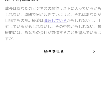
成長はあなたのビジネスの願望リストに入っているかも
しれない。周囲で何が起きていようと、それはあなたが
目指すものだ。経済は
減速している
かもしれないし、上
昇しているかもしれないし、その中間かもしれない。最
終的には、あなたの会社が前進することを望んでいるは
ずだ。
同時に、成長がいつ始まり、どれほど急速になるかを常
続きを見る
に予測できるわけではない。ある日は、低迷期にトラク
ションを得る方法を戦略的に考えているかもしれない。
次の瞬間には、ビジネスが準備していなかった活動の急
増が起こるかもしれない。
数多くの起業家のスケーリングの旅をアドバイスしてき
た経験から、これらの予期せぬ急増に対応するための準
備がいかに重要かを目の当たりにしてきた。誰も不意を
突かれたり、突然需要に応えられなくなったりすること