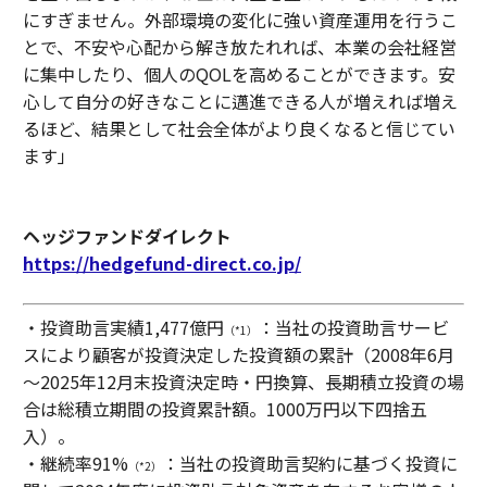
にすぎません。外部環境の変化に強い資産運用を行うこ
とで、不安や心配から解き放たれれば、本業の会社経営
に集中したり、個人のQOLを高めることができます。安
心して自分の好きなことに邁進できる人が増えれば増え
るほど、結果として社会全体がより良くなると信じてい
ます」
ヘッジファンドダイレクト
https://hedgefund-direct.co.jp/
・投資助言実績1,477億円
：当社の投資助言サービ
（*1）
スにより顧客が投資決定した投資額の累計（2008年6月
～2025年12月末投資決定時・円換算、長期積立投資の場
合は総積立期間の投資累計額。1000万円以下四捨五
入）。
・継続率91%
：当社の投資助言契約に基づく投資に
（*2）