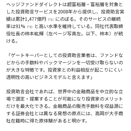
ヘッジファンドダイレクトは超富裕層・富裕層を対象と
した投資助言サービスを2008年から提供し、投資助言実
績は累計1,477億円
にのぼる。そのサービスの継続
（*1）
率は91%
と高い水準を維持している。同社代表取締
（*2）
役社長の柿本紘輝（左ページ写真左。以下、柿本）が続
ける。
「ゲートキーパーとしての投資助言業者は、ファンドな
どからの手数料やバックマージンを一切受け取らないの
が大きな特徴です。投資家との利益相反が起こりにくい
透明性の高いビジネスモデルと言えます」
投資助言会社であれば、世界中の金融商品を中立的な立
場で選定・提案することが可能になり投資家のメリット
だけを最大化できる。金融商品の販売手数料を収益源に
する証券会社とは異なる発想の原点には、高岡が大手商
社在籍時に得た原体験があると明かす。