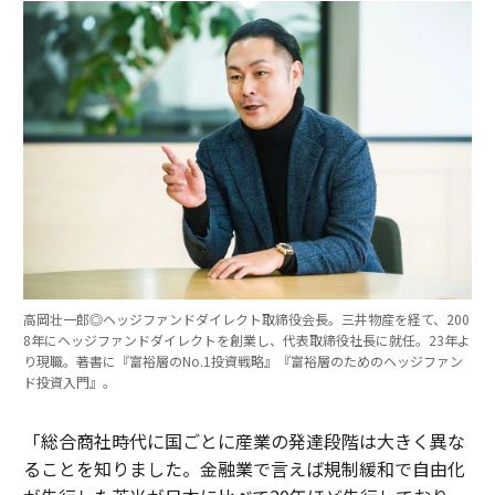
高岡壮一郎◎ヘッジファンドダイレクト取締役会長。三井物産を経て、200
8年にヘッジファンドダイレクトを創業し、代表取締役社長に就任。23年よ
り現職。著書に『富裕層のNo.1投資戦略』『富裕層のためのヘッジファン
ド投資入門』。
「総合商社時代に国ごとに産業の発達段階は大きく異な
ることを知りました。金融業で言えば規制緩和で自由化