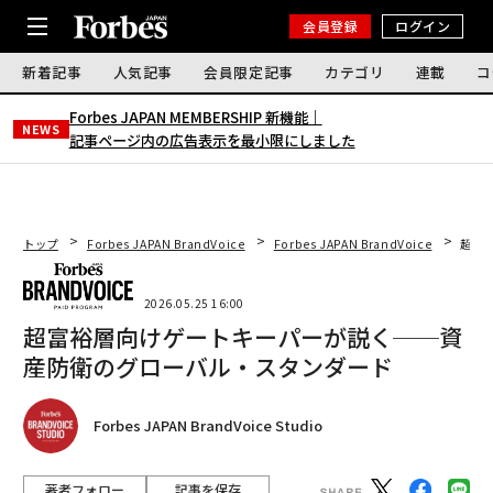
会員登録
ログイン
新着記事
人気記事
会員限定記事
カテゴリ
連載
コ
Forbes JAPAN MEMBERSHIP 新機能｜
NEWS
記事ページ内の広告表示を最小限にしました
トップ
Forbes JAPAN BrandVoice
Forbes JAPAN BrandVoice
超富
2026.05.25 16:00
超富裕層向けゲートキーパーが説く──資
産防衛のグローバル・スタンダード
Forbes JAPAN BrandVoice Studio
著者フォロー
記事を保存