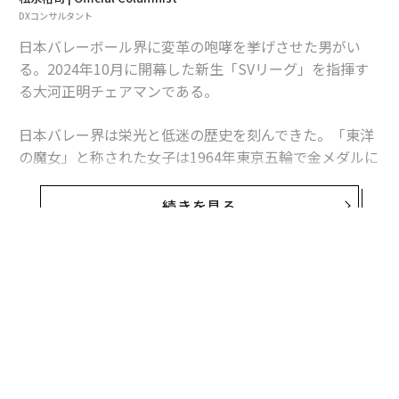
DXコンサルタント
日本バレーボール界に変革の咆哮を挙げさせた男がい
る。2024年10月に開幕した新生「SVリーグ」を指揮す
る大河正明チェアマンである。
日本バレー界は栄光と低迷の歴史を刻んできた。「東洋
の魔女」と称された女子は1964年東京五輪で金メダルに
輝くと、80年代までに主要3大会で計13個のメダルを獲
得。男子も72年ミュンヘン五輪制覇を含む7個のメダル
続きを見る
を奪取。プロ野球、大相撲に並ぶ人気を誇った。昭和の
時代、職場では昼休みに男女が輪を作りバレーボールに
興じる光景も珍しくなかったほど。だがその後、人気は
長期低迷。主要3大大会でのメダルは、2023年ワールド
カップの男子・銀、女子・銅まで待たねばならなかっ
た。
バレー界も手をこまねいていたわけではない。1967年に