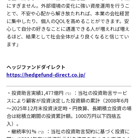
にすぎません。外部環境の変化に強い資産運用を行うこ
とで、不安や心配から解き放たれれば、本業の会社経営
に集中したり、個人のQOLを高めることができます。安
心して自分の好きなことに邁進できる人が増えれば増え
るほど、結果として社会全体がより良くなると信じてい
ます」
ヘッジファンドダイレクト
https://hedgefund-direct.co.jp/
・投資助言実績1,477億円
：当社の投資助言サービ
（*1）
スにより顧客が投資決定した投資額の累計（2008年6月
～2025年12月末投資決定時・円換算、長期積立投資の場
合は総積立期間の投資累計額。1000万円以下四捨五
入）。
・継続率91%
：当社の投資助言契約に基づく投資に
（*2）