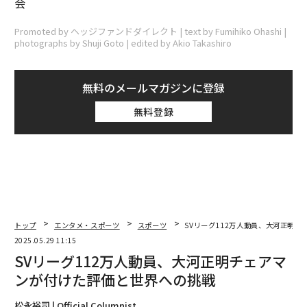
会
Promoted by ヘッジファンドダイレクト | text by Fumihiko Ohashi |
photographs by Shuji Goto | edited by Akio Takashiro
無料のメールマガジンに登録
無料登録
トップ
エンタメ・スポーツ
スポーツ
SVリーグ112万人動員、大河正明
2025.05.29 11:15
SVリーグ112万人動員、大河正明チェアマ
ンが付けた評価と世界への挑戦
松永裕司 | Official Columnist