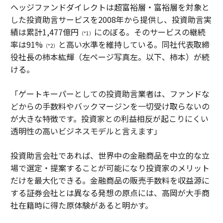
ヘッジファンドダイレクトは超富裕層・富裕層を対象と
した投資助言サービスを2008年から提供し、投資助言実
績は累計1,477億円
にのぼる。そのサービスの継続
（*1）
率は91%
と高い水準を維持している。同社代表取締
（*2）
役社長の柿本紘輝（左ページ写真左。以下、柿本）が続
ける。
「ゲートキーパーとしての投資助言業者は、ファンドな
どからの手数料やバックマージンを一切受け取らないの
が大きな特徴です。投資家との利益相反が起こりにくい
透明性の高いビジネスモデルと言えます」
投資助言会社であれば、世界中の金融商品を中立的な立
場で選定・提案することが可能になり投資家のメリット
だけを最大化できる。金融商品の販売手数料を収益源に
する証券会社とは異なる発想の原点には、高岡が大手商
社在籍時に得た原体験があると明かす。