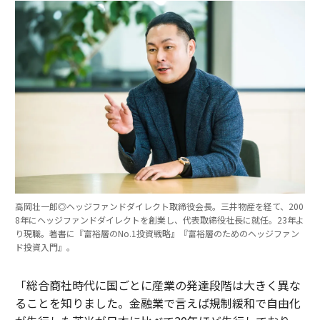
高岡壮一郎◎ヘッジファンドダイレクト取締役会長。三井物産を経て、200
8年にヘッジファンドダイレクトを創業し、代表取締役社長に就任。23年よ
り現職。著書に『富裕層のNo.1投資戦略』『富裕層のためのヘッジファン
ド投資入門』。
「総合商社時代に国ごとに産業の発達段階は大きく異な
ることを知りました。金融業で言えば規制緩和で自由化