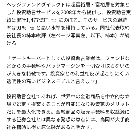
ヘッジファンドダイレクトは超富裕層・富裕層を対象と
した投資助言サービスを2008年から提供し、投資助言実
績は累計1,477億円
にのぼる。そのサービスの継続
（*1）
率は91%
と高い水準を維持している。同社代表取締
（*2）
役社長の柿本紘輝（左ページ写真左。以下、柿本）が続
ける。
「ゲートキーパーとしての投資助言業者は、ファンドな
どからの手数料やバックマージンを一切受け取らないの
が大きな特徴です。投資家との利益相反が起こりにくい
透明性の高いビジネスモデルと言えます」
投資助言会社であれば、世界中の金融商品を中立的な立
場で選定・提案することが可能になり投資家のメリット
だけを最大化できる。金融商品の販売手数料を収益源に
する証券会社とは異なる発想の原点には、高岡が大手商
社在籍時に得た原体験があると明かす。