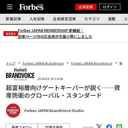
会員登録
ログイン
新着記事
人気記事
会員限定記事
カテゴリ
連載
コ
Forbes JAPAN MEMBERSHIP 新機能｜
NEWS
記事ページ内の広告表示を最小限にしました
トップ
Forbes JAPAN BrandVoice
Forbes JAPAN BrandVoice
超富
2026.05.25 16:00
超富裕層向けゲートキーパーが説く──資
産防衛のグローバル・スタンダード
Forbes JAPAN BrandVoice Studio
著者フォロー
記事を保存