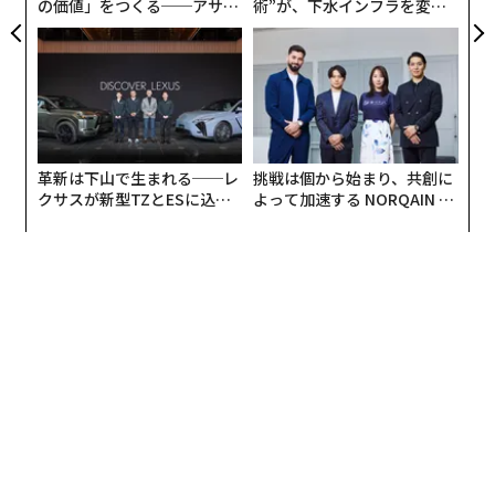
られた。
の価値」をつくる──アサイ
術”が、下水インフラを変え
ンの長期伴走型支援とは
たのか──産総研×月島JFE
アクアソリューションの10年
革新は下山で生まれる──レ
挑戦は個から始まり、共創に
クサスが新型TZとESに込め
よって加速する NORQAIN JA
た「DISCOVER」の哲学
PAN 特別座談会