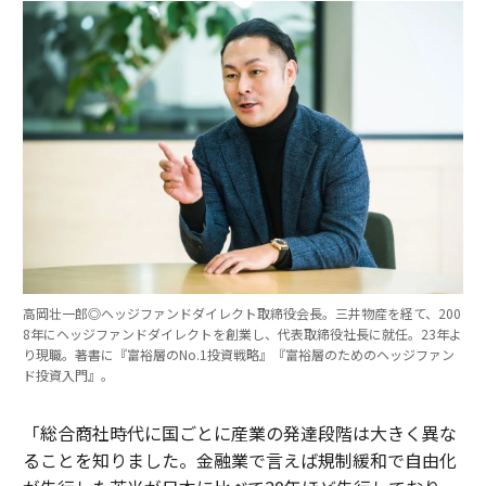
高岡壮一郎◎ヘッジファンドダイレクト取締役会長。三井物産を経て、200
8年にヘッジファンドダイレクトを創業し、代表取締役社長に就任。23年よ
り現職。著書に『富裕層のNo.1投資戦略』『富裕層のためのヘッジファン
ド投資入門』。
「総合商社時代に国ごとに産業の発達段階は大きく異な
ることを知りました。金融業で言えば規制緩和で自由化