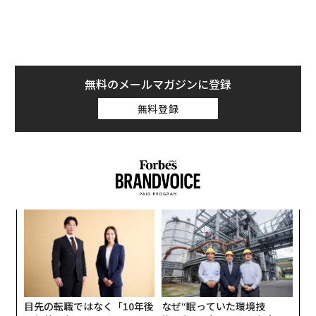
2021年「アート・マイアミ」にてアンドレス・バレンシアとアーティスト
のシェパード・フェアリー（Photo by Aaron Davidson/Getty Images for A
rt Miami + Context Art Miami）
バレンシアは2021年、アートフェア「アート・マイア
無料のメールマガジンに登録
ミ」に個人でブースを設置する最年少のアーティストと
なった。キュビズムに触発された大型の肖像画はすべ
無料登録
て、すぐに買い手がつき、会場でカリブ海諸国出身のア
ーティスト、ブラッドリー・セオドアと行ったライブペ
インティングには、大勢の人が集まった。一言でもバレ
ンシアと言葉を交わそうとする人たちが長い列を作り、
これから制作される作品を手にいれようと、予約リスト
に名前を残した。
なく
“
Ja
オ
er」
ジ
それから1年後、フィリップス香港が行ったオークショ
内
ンに出品されたバレンシアの「Ms. Cube」には、落札予
グ
想価格の20万～40万香港ドル（約380万～760万円）を
実
全
大幅に上回る126万香港ドル（約2400万円）の値が付け
目先の転職ではなく「10年後
なぜ“眠っていた環境技