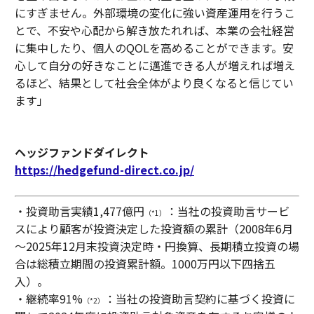
にすぎません。外部環境の変化に強い資産運用を行うこ
とで、不安や心配から解き放たれれば、本業の会社経営
に集中したり、個人のQOLを高めることができます。安
心して自分の好きなことに邁進できる人が増えれば増え
るほど、結果として社会全体がより良くなると信じてい
ます」
ヘッジファンドダイレクト
https://hedgefund-direct.co.jp/
・投資助言実績1,477億円
：当社の投資助言サービ
（*1）
スにより顧客が投資決定した投資額の累計（2008年6月
～2025年12月末投資決定時・円換算、長期積立投資の場
合は総積立期間の投資累計額。1000万円以下四捨五
入）。
・継続率91%
：当社の投資助言契約に基づく投資に
（*2）