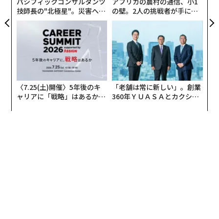
パシフィックコンサルタンツ
アフリカの農村の通信、小1
技師長の"北極星"。災害への
の壁。2人の挑戦者が手にし
無力感を乗り越え見つけた、
た「次なる武器」
防災一筋20年の答え
〈7.25(土)開催〉5年後のキ
「老舗は常に新しい」。創業
ャリアに「戦略」はあるか。
360年ＹＵＡＳＡとカクシン
トップエグゼクティブのキャ
CEO田尻望が語る、AIを超え
リアに触れる1日│CAREER S
る人の価値
UMMIT 2026
通知をクリックすれば、そのアプリが起動して内容を確