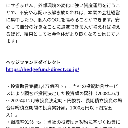
にすぎません。外部環境の変化に強い資産運用を行うこ
とで、不安や心配から解き放たれれば、本業の会社経営
に集中したり、個人のQOLを高めることができます。安
心して自分の好きなことに邁進できる人が増えれば増え
るほど、結果として社会全体がより良くなると信じてい
ます」
ヘッジファンドダイレクト
https://hedgefund-direct.co.jp/
・投資助言実績1,477億円
：当社の投資助言サービ
（*1）
スにより顧客が投資決定した投資額の累計（2008年6月
～2025年12月末投資決定時・円換算、長期積立投資の場
合は総積立期間の投資累計額。1000万円以下四捨五
入）。
・継続率91%
：当社の投資助言契約に基づく投資に
（*2）