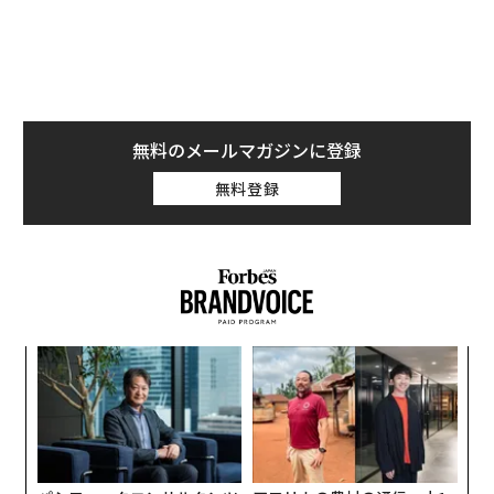
無料のメールマガジンに登録
無料登録
そんなときは、タスクバーの日時が表示されている［通
知領域］をクリック。すると、画面右側にこれまでの通
知が一覧表示される。
［Win］＋［N］キー
を押しても
よい。
「
─
ら
“
オ
ジ