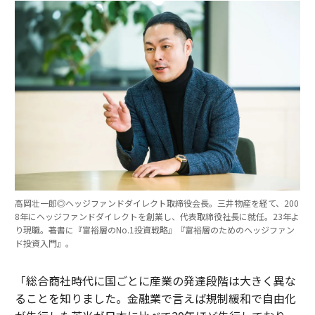
高岡壮一郎◎ヘッジファンドダイレクト取締役会長。三井物産を経て、200
8年にヘッジファンドダイレクトを創業し、代表取締役社長に就任。23年よ
り現職。著書に『富裕層のNo.1投資戦略』『富裕層のためのヘッジファン
ド投資入門』。
「総合商社時代に国ごとに産業の発達段階は大きく異な
ることを知りました。金融業で言えば規制緩和で自由化