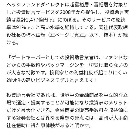
ヘッジファンドダイレクトは超富裕層・富裕層を対象と
した投資助言サービスを2008年から提供し、投資助言実
績は累計1,477億円
にのぼる。そのサービスの継続
（*1）
率は91%
と高い水準を維持している。同社代表取締
（*2）
役社長の柿本紘輝（左ページ写真左。以下、柿本）が続
ける。
「ゲートキーパーとしての投資助言業者は、ファンドな
どからの手数料やバックマージンを一切受け取らないの
が大きな特徴です。投資家との利益相反が起こりにくい
透明性の高いビジネスモデルと言えます」
投資助言会社であれば、世界中の金融商品を中立的な立
場で選定・提案することが可能になり投資家のメリット
だけを最大化できる。金融商品の販売手数料を収益源に
する証券会社とは異なる発想の原点には、高岡が大手商
社在籍時に得た原体験があると明かす。