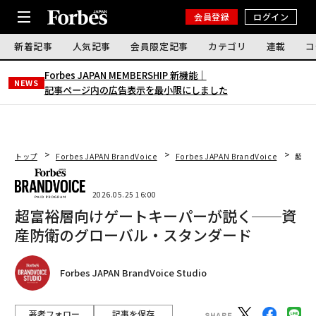
会員登録
ログイン
新着記事
人気記事
会員限定記事
カテゴリ
連載
コ
Forbes JAPAN MEMBERSHIP 新機能｜
NEWS
記事ページ内の広告表示を最小限にしました
トップ
Forbes JAPAN BrandVoice
Forbes JAPAN BrandVoice
超富
2026.05.25 16:00
超富裕層向けゲートキーパーが説く──資
産防衛のグローバル・スタンダード
Forbes JAPAN BrandVoice Studio
著者フォロー
記事を保存