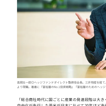
高岡壮一郎◎ヘッジファンドダイレクト取締役会長。三井物産を経て、
より現職。著書に『富裕層のNo.1投資戦略』『富裕層のためのヘッ
「総合商社時代に国ごとに産業の発達段階は大き
自由化が先行した英米が日本に比べて20年ほど