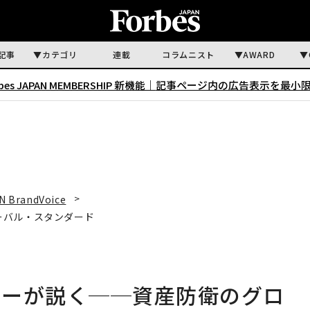
記事
カテゴリ
連載
コラムニスト
AWARD
rbes JAPAN MEMBERSHIP 新機能｜
記事ページ内の広告表示を最小
N BrandVoice
ーバル・スタンダード
パーが説く──資産防衛のグロ