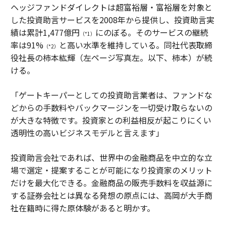
ヘッジファンドダイレクトは超富裕層・富裕層を対象と
した投資助言サービスを2008年から提供し、投資助言実
績は累計1,477億円
にのぼる。そのサービスの継続
（*1）
率は91%
と高い水準を維持している。同社代表取締
（*2）
役社長の柿本紘輝（左ページ写真左。以下、柿本）が続
ける。
「ゲートキーパーとしての投資助言業者は、ファンドな
どからの手数料やバックマージンを一切受け取らないの
が大きな特徴です。投資家との利益相反が起こりにくい
透明性の高いビジネスモデルと言えます」
投資助言会社であれば、世界中の金融商品を中立的な立
場で選定・提案することが可能になり投資家のメリット
だけを最大化できる。金融商品の販売手数料を収益源に
する証券会社とは異なる発想の原点には、高岡が大手商
社在籍時に得た原体験があると明かす。