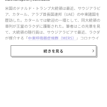
米国のドナルド・トランプ大統領は最近、サウジアラビ
ア、カタール、アラブ首長国連邦（UAE）の中東諸国を
歴訪した。カタールでは歓迎の一環として、同大統領の
車列が王室のラクダに護衛された。筆者はこの光景を見
て、大統領の随行員は、サウジアラビアで最近、ラクダ
が媒介する「
中東呼吸器症候群（MERS）
」コロナウイ
ルスが流行していることを把握していたのだろうかと疑
問に思った。
続きを見る
サウジアラビアは2025年3月1日～4月21日の間に9件の
MERS感染例を
報告
した。うちふたりが死亡し、首都リ
ヤドではひとりの患者に接触した医療従事者6人が集団
感染した。
MERSとは何か？
MERSは新型のコロナウイルスで、新型コロナウイルス
感染症（COVID-19）を引き起こす「SARSコロナウイル