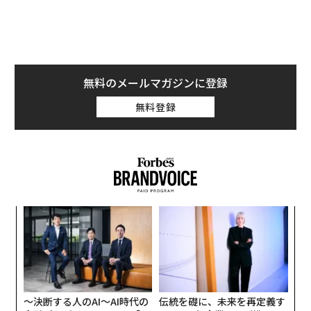
ス2」に類似している。新型コロナウイルス感染症と同
様、MERSは呼吸不全を引き起こし、死に至ることもあ
る。自然宿主は中東原産のヒトコブラクダだと考えられ
ている。アジアに生息するフタコブラクダとは異なり、
無料のメールマガジンに登録
ヒトコブラクダはアラビア半島の気温の高い砂漠地帯に
生息する。MERSはヒトコブラクダとの接触によって感
無料登録
染する。新型コロナウイルス感染症と同様、人間は一度
感染すると、他の人にウイルスを拡散させる可能性があ
る。
小1
“
にし
オ
ジ
革
ク
た「
〜決断する人のAI〜AI時代の
伝統を礎に、未来を再定義す