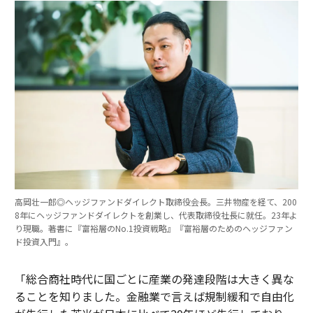
高岡壮一郎◎ヘッジファンドダイレクト取締役会長。三井物産を経て、200
8年にヘッジファンドダイレクトを創業し、代表取締役社長に就任。23年よ
り現職。著書に『富裕層のNo.1投資戦略』『富裕層のためのヘッジファン
ド投資入門』。
「総合商社時代に国ごとに産業の発達段階は大きく異な
ることを知りました。金融業で言えば規制緩和で自由化