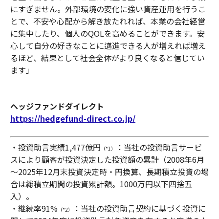
にすぎません。外部環境の変化に強い資産運用を行うこ
とで、不安や心配から解き放たれれば、本業の会社経営
に集中したり、個人のQOLを高めることができます。安
心して自分の好きなことに邁進できる人が増えれば増え
るほど、結果として社会全体がより良くなると信じてい
ます」
ヘッジファンドダイレクト
https://hedgefund-direct.co.jp/
・投資助言実績1,477億円
：当社の投資助言サービ
（*1）
スにより顧客が投資決定した投資額の累計（2008年6月
～2025年12月末投資決定時・円換算、長期積立投資の場
合は総積立期間の投資累計額。1000万円以下四捨五
入）。
・継続率91%
：当社の投資助言契約に基づく投資に
（*2）