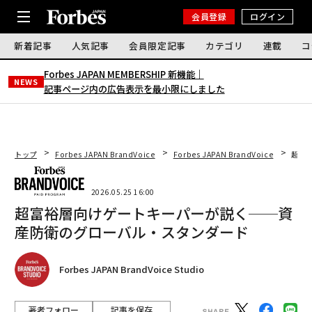
会員登録
ログイン
新着記事
人気記事
会員限定記事
カテゴリ
連載
コ
Forbes JAPAN MEMBERSHIP 新機能｜
NEWS
記事ページ内の広告表示を最小限にしました
トップ
Forbes JAPAN BrandVoice
Forbes JAPAN BrandVoice
超富
2026.05.25 16:00
超富裕層向けゲートキーパーが説く──資
産防衛のグローバル・スタンダード
Forbes JAPAN BrandVoice Studio
著者フォロー
記事を保存