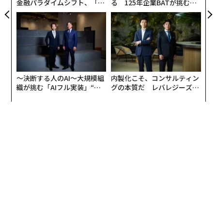
金融パラダイムシフト、「超
る 125年企業BATが挑むス
個別化」の核心 【MUFG×ウ
モークレスな未来
ェルスナビ×PwC】
〜決断する人のAI〜大規模組
内製化こそ、コンサルティン
織が挑む「AIフル実装」“使
グの本質だ レバレジーズが
う”企業から“動く”企業へ【N
実践する、次世代ファームの
TTドコモビジネス×PwC】
全貌
翻訳・編集＝安藤清香