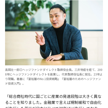
高岡壮一郎◎ヘッジファンドダイレクト取締役会長。三井物産を経て、200
8年にヘッジファンドダイレクトを創業し、代表取締役社長に就任。23年よ
り現職。著書に『富裕層のNo.1投資戦略』『富裕層のためのヘッジファン
ド投資入門』。
「総合商社時代に国ごとに産業の発達段階は大きく異な
ることを知りました。金融業で言えば規制緩和で自由化