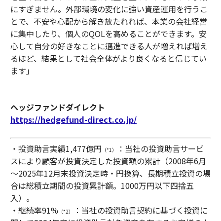
にすぎません。外部環境の変化に強い資産運用を行うこ
とで、不安や心配から解き放たれれば、本業の会社経営
に集中したり、個人のQOLを高めることができます。安
心して自分の好きなことに邁進できる人が増えれば増え
るほど、結果として社会全体がより良くなると信じてい
ます」
ヘッジファンドダイレクト
https://hedgefund-direct.co.jp/
・投資助言実績1,477億円
：当社の投資助言サービ
（*1）
スにより顧客が投資決定した投資額の累計（2008年6月
～2025年12月末投資決定時・円換算、長期積立投資の場
合は総積立期間の投資累計額。1000万円以下四捨五
入）。
・継続率91%
：当社の投資助言契約に基づく投資に
（*2）