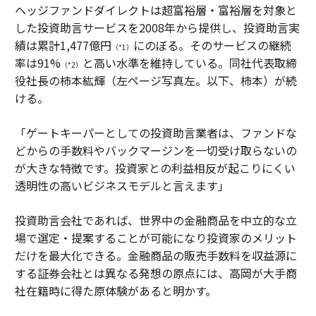
ヘッジファンドダイレクトは超富裕層・富裕層を対象と
した投資助言サービスを2008年から提供し、投資助言実
績は累計1,477億円
にのぼる。そのサービスの継続
（*1）
率は91%
と高い水準を維持している。同社代表取締
（*2）
役社長の柿本紘輝（左ページ写真左。以下、柿本）が続
ける。
「ゲートキーパーとしての投資助言業者は、ファンドな
どからの手数料やバックマージンを一切受け取らないの
が大きな特徴です。投資家との利益相反が起こりにくい
透明性の高いビジネスモデルと言えます」
投資助言会社であれば、世界中の金融商品を中立的な立
場で選定・提案することが可能になり投資家のメリット
だけを最大化できる。金融商品の販売手数料を収益源に
する証券会社とは異なる発想の原点には、高岡が大手商
社在籍時に得た原体験があると明かす。