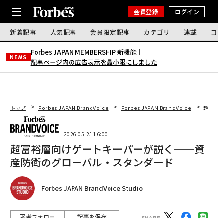
会員登録
ログイン
新着記事
人気記事
会員限定記事
カテゴリ
連載
コ
Forbes JAPAN MEMBERSHIP 新機能｜
NEWS
記事ページ内の広告表示を最小限にしました
トップ
Forbes JAPAN BrandVoice
Forbes JAPAN BrandVoice
超富
2026.05.25 16:00
超富裕層向けゲートキーパーが説く──資
産防衛のグローバル・スタンダード
Forbes JAPAN BrandVoice Studio
著者フォロー
記事を保存