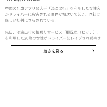
中国の配車アプリ最大手「滴滴出行」を利用した女性客
がドライバーに殺害される事件が相次いで起き、同社は
厳しい批判にさらされている。
先日、滴滴出行の相乗りサービス「順風車（ヒッチ）」
を利用した20歳の女性がドライバーにレイプされ殺害さ
れたことを受け、当局は同社に管理体制の見直しを命令
した。同様の事件が過去3カ月で2回起きており、滴滴は
続きを見る
公式に謝罪すると同時に幹部2人を解雇し、ヒッチの無
期限休止を発表した。
アナリストらは業績へのダメージが長期化すると指摘し
ている。滴滴の創業者の程維（Cheng Wei）と社長の柳
青（Jean Liu）は、「痛切なお詫び」と題した謝罪文の
中で次のように述べた。