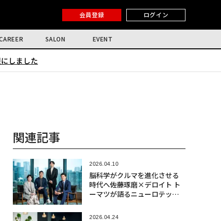
会員登録
ログイン
CAREER
SALON
EVENT
限にしました
関連記事
2026.04.10
脳科学がクルマを進化させる
時代へ――佐藤琢磨×デロイト ト
ーマツが語るニューロテック
社会実装の最前線
2026.04.24