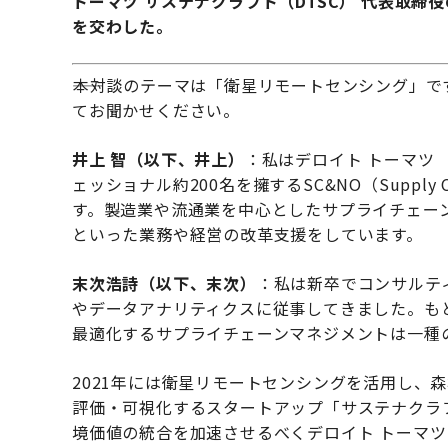
トーマツ サステナクラフト（DTSC） 代表取
を交わした。
――本対談のテーマは「衛星リモートセンシング」
てお聞かせください。
井上 智（以下、井上）
：私はデロイト トーマツ
ェッショナル約200名を擁するSC&NO（Supply Cha
す。製造業や流通業を中心としたサプライチェー
といった業務や経営の改革支援をしています。
末次浩詩（以下、末次）
：私は新卒でコンサルテ
やデータアナリティクスに従事してきました。も
最適化するサプライチェーンマネジメントは一種
2021年には衛星リモートセンシングを活用し、
評価・可視化するスタートアップ「サステナクラ
境価値の統合を加速させるべくデロイト トーマツ