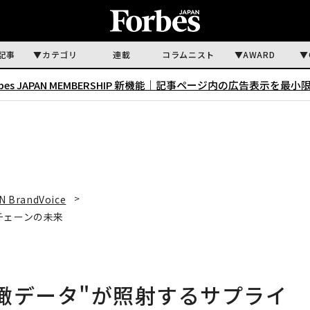
記事
カテゴリ
連載
コラムニスト
AWARD
rbes JAPAN MEMBERSHIP 新機能｜
記事ページ内の広告表示を最小
N BrandVoice
チェーンの未来
瞰データ"が照射するサプライ