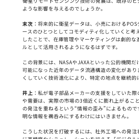
――衛星リモートセンシング技術の発展は、既存の
ような影響を与えるのでしょうか。
末次
：将来的に衛星データは、小売におけるPO
ースのひとつとしてコモディティ化していくと考え
したことで、在庫管理やマーケティングは劇的な
ルとして活用されるようになるはずです。
この背景には、NASAやJAXAといった公的機
可能になった近年のデータ流通構造の変化があり
くしていく技術進化により、特定の地点を継続的
井上
：私が電子部品メーカーの支援をしていた際
や需要は、実際の市場の3倍近くに膨れ上がるこ
の発注を重ねるという“情報の歪み”によるもの
明な情報を鵜呑みにするわけにはいきません。
こうした状況を打破するには、社外工場への発注