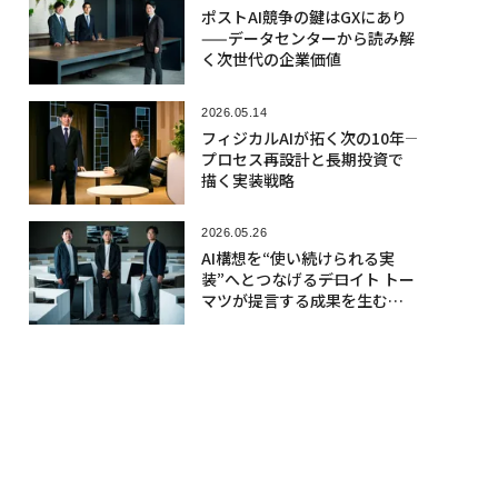
ポストAI競争の鍵はGXにあり
——データセンターから読み解
く次世代の企業価値
2026.05.14
フィジカルAIが拓く次の10年――
プロセス再設計と長期投資で
描く実装戦略
2026.05.26
AI構想を“使い続けられる実
装”へとつなげる――デロイト トー
マツが提言する成果を生む「C
oE 2.0」への転換