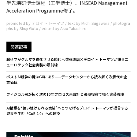
学先端研博士課程（工学博士）、INSEAD Management
Acceleration Programme修了。
promoted by デロイト トーマツ / text by Michi Sugawara / photogra
phs by Shuji Goto / edited by Akio Takashiro
関連記事
脳科学がクルマを進化させる時代へ――佐藤琢磨×デロイト トーマツが語るニ
ューロテック社会実装の最前線
ポストAI競争の鍵はGXにあり——データセンターから読み解く次世代の企
業価値
フィジカルAIが拓く次の10年――プロセス再設計と長期投資で描く実装戦略
AI構想を“使い続けられる実装”へとつなげる――デロイト トーマツが提言する
成果を生む「CoE 2.0」への転換