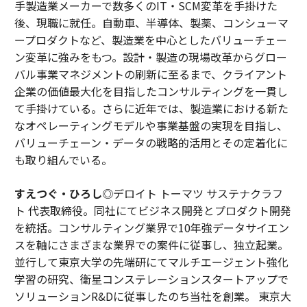
手製造業メーカーで数多くのIT・SCM変革を手掛けた
後、現職に就任。自動車、半導体、製薬、コンシューマ
ープロダクトなど、製造業を中心としたバリューチェー
ン変革に強みをもつ。設計・製造の現場改革からグロー
バル事業マネジメントの刷新に至るまで、クライアント
企業の価値最大化を目指したコンサルティングを一貫し
て手掛けている。さらに近年では、製造業における新た
なオペレーティングモデルや事業基盤の実現を目指し、
バリューチェーン・データの戦略的活用とその定着化に
も取り組んでいる。
すえつぐ・ひろし
◎デロイト トーマツ サステナクラフ
ト 代表取締役。同社にてビジネス開発とプロダクト開発
を統括。コンサルティング業界で10年強データサイエン
スを軸にさまざまな業界での案件に従事し、独立起業。
並行して東京大学の先端研にてマルチエージェント強化
学習の研究、衛星コンステレーションスタートアップで
ソリューションR&Dに従事したのち当社を創業。 東京大