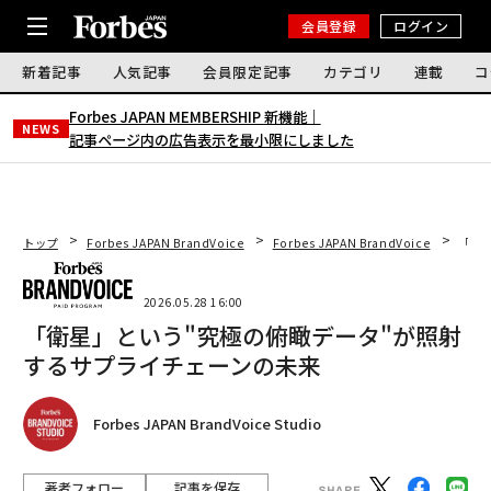
会員登録
ログイン
新着記事
人気記事
会員限定記事
カテゴリ
連載
コ
Forbes JAPAN MEMBERSHIP 新機能｜
NEWS
記事ページ内の広告表示を最小限にしました
トップ
Forbes JAPAN BrandVoice
Forbes JAPAN BrandVoice
「衛
2026.05.28 16:00
「衛星」という"究極の俯瞰データ"が照射
するサプライチェーンの未来
Forbes JAPAN BrandVoice Studio
著者フォロー
記事を保存