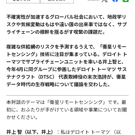
不確実性が加速するグローバル社会において、地政学リ
スクや気候変動はもはや遠い国の出来事ではなく、サプ
ライチェーンの根幹を揺るがす喫緊の課題だ。
複雑な供給網のリスクを予測するうえで、「衛星リモー
トセンシング」技術に注目が集まっている。デロイト ト
ーマツでサプライチェーンユニットを率いる井上智と、
今年4月に同グループに参画したデロイト トーマツ サス
テナクラフト（DTSC） 代表取締役の末次浩詩が、衛星
データ時代の生存戦略について議論を交わした。
――本対談のテーマは「衛星リモートセンシング」です。最
初に、おふたりが手がけている領域や事業についてお聞
かせください。
井上 智（以下、井上）
：私はデロイト トーマツ （以