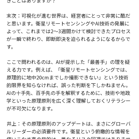
きことはありますか？
末次：可視化が進む世界は、経営者にとって非常に酷だ
と思います。衛星リモートセンシングやAI技術の発展に
よって、これまでは2〜3週間かけて検討できたプロセス
が一瞬で終わり、即断即決を迫られるようになるからで
す。
ここで問われるのは、AIが提示した「最善手」の理を疑
える力です。例えば、「衛星リモートセンシングでは、
原理的に地中20cmまでしか撮影できない」という技術
的限界を知らなければ、誤った判断を下しかねません。
AIの十手先、百手先の手を解釈するために、技術や地政
学といった原理原則を広く深く理解しておくリテラシー
が不可欠になります。
井上：その原理原則のアップデートは、まさにグローバ
ルリーダーの必須要件です。衛星という俯瞰的な情報を
使いこなす真の目的は、単なるリスク回避ではありませ