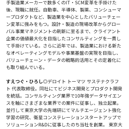
手製造業メーカーで数多くのIT・SCM変革を手掛けた
後、現職に就任。自動車、半導体、製薬、コンシューマ
ープロダクトなど、製造業を中心としたバリューチェー
ン変革に強みをもつ。設計・製造の現場改革からグロー
バル事業マネジメントの刷新に至るまで、クライアント
企業の価値最大化を目指したコンサルティングを一貫し
て手掛けている。さらに近年では、製造業における新た
なオペレーティングモデルや事業基盤の実現を目指し、
バリューチェーン・データの戦略的活用とその定着化に
も取り組んでいる。
すえつぐ・ひろし
◎デロイト トーマツ サステナクラフ
ト 代表取締役。同社にてビジネス開発とプロダクト開発
を統括。コンサルティング業界で10年強データサイエン
スを軸にさまざまな業界での案件に従事し、独立起業。
並行して東京大学の先端研にてマルチエージェント強化
学習の研究、衛星コンステレーションスタートアップで
ソリューションR&Dに従事したのち当社を創業。 東京大