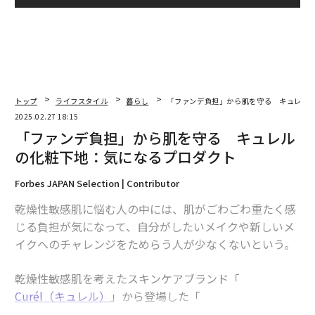
トップ
ライフスタイル
暮らし
「ファンデ負担」から肌を守る キュレル
2025.02.27 18:15
「ファンデ負担」から肌を守る キュレル
の化粧下地：気になるプロダクト
Forbes JAPAN Selection | Contributor
乾燥性敏感肌に悩む人の中には、肌がごわごわ重たく感
じる負担が気になって、自分がしたいメイクや新しいメ
イクへのチャレンジをためらう人が少なくないという。
乾燥性敏感肌を考えたスキンケアブランド「
Curél（キュレル）
」から登場した「
キュレル 潤浸保湿 ファンデ負担防止ベース
」は、製品