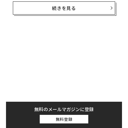
名の通り、ファンデーションの負担から肌を守りながら
続きを見る
美肌に仕上がる化粧下地UVだ。
独自開発の「スキンプロテクト膜」が均一な塗膜を肌上
無料のメールマガジンに登録
に形成するため、ファンデーションを塗る際に下地とフ
ァンデーションが混ざりにくいのが特長。
スキンプロテ
無料登録
クト膜はみずみずしく肌に密着し、ファンデーションに