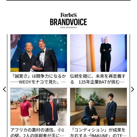
よる肌へのごわつき負担を防いでくれる。
また、潤い成分（セラミド機能成分、ユーカリエキス、
アスナロエキス）を配合し、日中も潤った肌が持続。ノ
ンケミカルUV（紫外線吸収剤無配合）、無香料、アルコ
なく
挑
ールフリー、アレルギーテスト済みといった、乾燥性敏
Ja
よっ
er」
PA
感肌を考えた低刺激設計も安心だ。
革
ク
た「
「誠実さ」は競争力になるか
伝統を礎に、未来を再定義す
──WEOYモナコで見た、く
る 125年企業BATが挑むス
ら寿司の経営哲学
モークレスな未来
アフリカの農村の通信、小1
「コンディション」が成果を
の壁。2人の挑戦者が手にし
左右する――「BAKUNE」のTEN