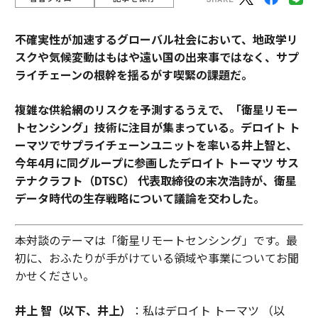
不確実性が加速するグローバル社会において、地政学リ
スクや気候変動はもはや遠い国の出来事ではなく、サプ
ライチェーンの根幹を揺るがす喫緊の課題だ。
複雑な供給網のリスクを予測するうえで、「衛星リモー
トセンシング」技術に注目が集まっている。デロイト ト
ーマツでサプライチェーンユニットを率いる井上智と、
今年4月に同グループに参画したデロイト トーマツ サス
テナクラフト（DTSC） 代表取締役の末次浩詩が、衛星
データ時代の生存戦略について議論を交わした。
――本対談のテーマは「衛星リモートセンシング」です。最
初に、おふたりが手がけている領域や事業についてお聞
かせください。
井上 智（以下、井上）
：私はデロイト トーマツ （以