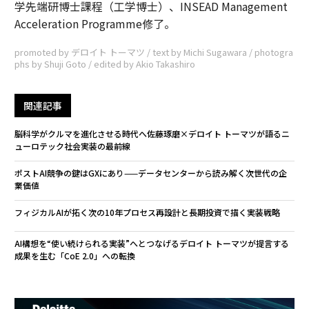
学先端研博士課程（工学博士）、INSEAD Management
Acceleration Programme修了。
promoted by デロイト トーマツ / text by Michi Sugawara / photogra
phs by Shuji Goto / edited by Akio Takashiro
関連記事
脳科学がクルマを進化させる時代へ――佐藤琢磨×デロイト トーマツが語るニ
ューロテック社会実装の最前線
ポストAI競争の鍵はGXにあり——データセンターから読み解く次世代の企
業価値
フィジカルAIが拓く次の10年――プロセス再設計と長期投資で描く実装戦略
AI構想を“使い続けられる実装”へとつなげる――デロイト トーマツが提言する
成果を生む「CoE 2.0」への転換