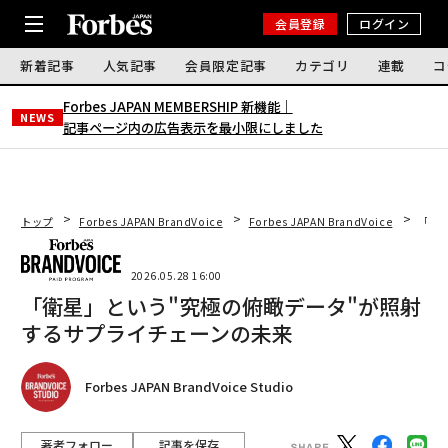
会員登録
ログイン
新着記事
人気記事
会員限定記事
カテゴリ
連載
コ
Forbes JAPAN MEMBERSHIP 新機能｜
NEWS
記事ページ内の広告表示を最小限にしました
トップ
Forbes JAPAN BrandVoice
Forbes JAPAN BrandVoice
「衛
2026.05.28 16:00
「衛星」という"究極の俯瞰データ"が照射
するサプライチェーンの未来
Forbes JAPAN BrandVoice Studio
著者フォロー
記事を保存