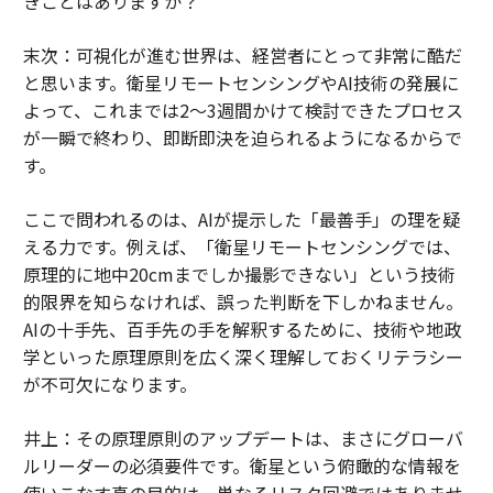
きことはありますか？
末次：可視化が進む世界は、経営者にとって非常に酷だ
と思います。衛星リモートセンシングやAI技術の発展に
よって、これまでは2〜3週間かけて検討できたプロセス
が一瞬で終わり、即断即決を迫られるようになるからで
す。
ここで問われるのは、AIが提示した「最善手」の理を疑
える力です。例えば、「衛星リモートセンシングでは、
原理的に地中20cmまでしか撮影できない」という技術
的限界を知らなければ、誤った判断を下しかねません。
AIの十手先、百手先の手を解釈するために、技術や地政
学といった原理原則を広く深く理解しておくリテラシー
が不可欠になります。
井上：その原理原則のアップデートは、まさにグローバ
ルリーダーの必須要件です。衛星という俯瞰的な情報を
使いこなす真の目的は、単なるリスク回避ではありませ