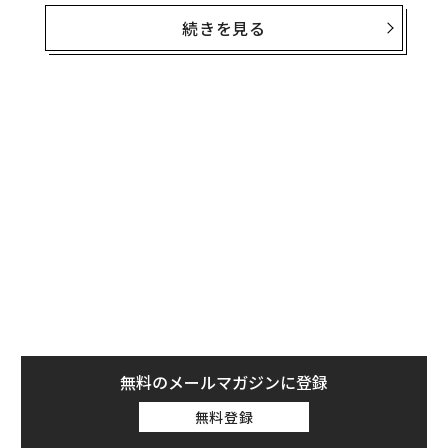
退職を決断する前にオファーを得ておくメリットとして
続きを見る
は、給与が途切れないため金銭的リスクが少ないこと、
雇用されている状態から失業状態への移行がないため精
神的負担が小さいこと、そして日常のリズムが変わらな
いため心身へのストレスが軽いことなどが挙げられる。
しかしながら、ときには新しい仕事が決まっていない状
態で退職するほうが合理的な場合もある。もし新しい職
が決まる前に辞めるべきかどうか迷っているなら、以下
の5つのケースを検討する価値はある。
無料のメールマガジンに登録
無料登録