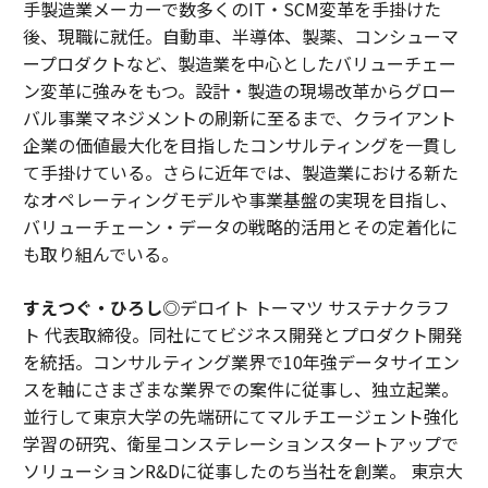
手製造業メーカーで数多くのIT・SCM変革を手掛けた
後、現職に就任。自動車、半導体、製薬、コンシューマ
ープロダクトなど、製造業を中心としたバリューチェー
ン変革に強みをもつ。設計・製造の現場改革からグロー
バル事業マネジメントの刷新に至るまで、クライアント
企業の価値最大化を目指したコンサルティングを一貫し
て手掛けている。さらに近年では、製造業における新た
なオペレーティングモデルや事業基盤の実現を目指し、
バリューチェーン・データの戦略的活用とその定着化に
も取り組んでいる。
すえつぐ・ひろし
◎デロイト トーマツ サステナクラフ
ト 代表取締役。同社にてビジネス開発とプロダクト開発
を統括。コンサルティング業界で10年強データサイエン
スを軸にさまざまな業界での案件に従事し、独立起業。
並行して東京大学の先端研にてマルチエージェント強化
学習の研究、衛星コンステレーションスタートアップで
ソリューションR&Dに従事したのち当社を創業。 東京大