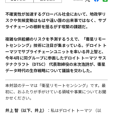
不確実性が加速するグローバル社会において、地政学リ
スクや気候変動はもはや遠い国の出来事ではなく、サプ
ライチェーンの根幹を揺るがす喫緊の課題だ。
複雑な供給網のリスクを予測するうえで、「衛星リモー
トセンシング」技術に注目が集まっている。デロイト ト
ーマツでサプライチェーンユニットを率いる井上智と、
今年4月に同グループに参画したデロイト トーマツ サス
テナクラフト（DTSC） 代表取締役の末次浩詩が、衛星
データ時代の生存戦略について議論を交わした。
――本対談のテーマは「衛星リモートセンシング」です。最
初に、おふたりが手がけている領域や事業についてお聞
かせください。
井上 智（以下、井上）
：私はデロイト トーマツ （以