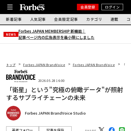
会員登録
ログイン
新着記事
人気記事
会員限定記事
カテゴリ
連載
コ
Forbes JAPAN MEMBERSHIP 新機能｜
NEWS
記事ページ内の広告表示を最小限にしました
トップ
Forbes JAPAN BrandVoice
Forbes JAPAN BrandVoice
「衛
2026.05.28 16:00
「衛星」という"究極の俯瞰データ"が照射
するサプライチェーンの未来
Forbes JAPAN BrandVoice Studio
著者フォロー
記事を保存