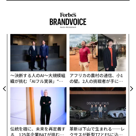
代の
〈7
「超
ャ
×ウ
ト
るか
“
リア
、く
シ
UM
グ
〜決断する人のAI〜大規模組
アフリカの農村の通信、小1
織が挑む「AIフル実装」“使
の壁。2人の挑戦者が手にし
う”企業から“動く”企業へ【N
た「次なる武器」
TTドコモビジネス×PwC】
伝統を礎に、未来を再定義す
革新は下山で生まれる──レ
翻訳＝酒匂寛
る 125年企業BATが挑むス
クサスが新型TZとESに込め