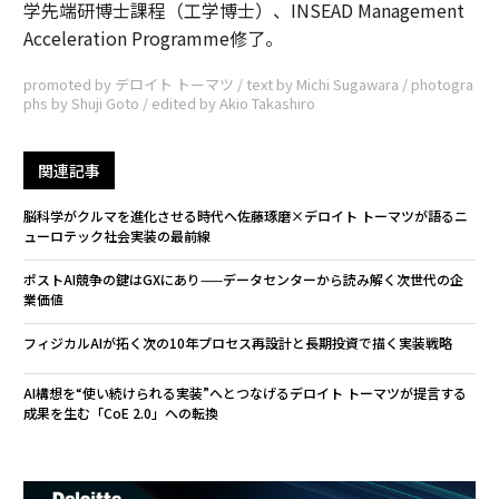
学先端研博士課程（工学博士）、INSEAD Management
Acceleration Programme修了。
promoted by デロイト トーマツ / text by Michi Sugawara / photogra
phs by Shuji Goto / edited by Akio Takashiro
関連記事
脳科学がクルマを進化させる時代へ――佐藤琢磨×デロイト トーマツが語るニ
ューロテック社会実装の最前線
ポストAI競争の鍵はGXにあり——データセンターから読み解く次世代の企
業価値
フィジカルAIが拓く次の10年――プロセス再設計と長期投資で描く実装戦略
AI構想を“使い続けられる実装”へとつなげる――デロイト トーマツが提言する
成果を生む「CoE 2.0」への転換