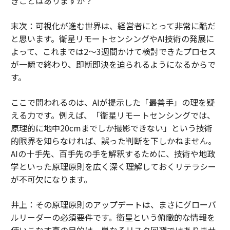
きことはありますか？
末次：可視化が進む世界は、経営者にとって非常に酷だ
と思います。衛星リモートセンシングやAI技術の発展に
よって、これまでは2〜3週間かけて検討できたプロセス
が一瞬で終わり、即断即決を迫られるようになるからで
す。
ここで問われるのは、AIが提示した「最善手」の理を疑
える力です。例えば、「衛星リモートセンシングでは、
原理的に地中20cmまでしか撮影できない」という技術
的限界を知らなければ、誤った判断を下しかねません。
AIの十手先、百手先の手を解釈するために、技術や地政
学といった原理原則を広く深く理解しておくリテラシー
が不可欠になります。
井上：その原理原則のアップデートは、まさにグローバ
ルリーダーの必須要件です。衛星という俯瞰的な情報を
使いこなす真の目的は、単なるリスク回避ではありませ