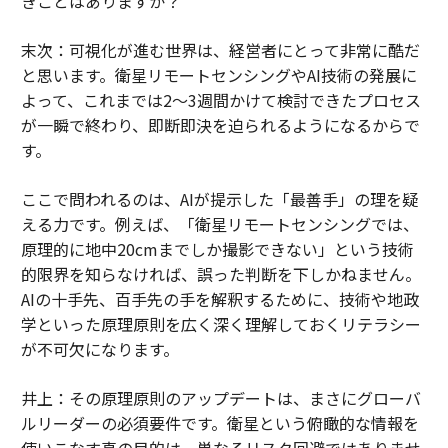
きことはありますか？
末次：可視化が進む世界は、経営者にとって非常に酷だ
と思います。衛星リモートセンシングやAI技術の発展に
よって、これまでは2〜3週間かけて検討できたプロセス
が一瞬で終わり、即断即決を迫られるようになるからで
す。
ここで問われるのは、AIが提示した「最善手」の理を疑
える力です。例えば、「衛星リモートセンシングでは、
原理的に地中20cmまでしか撮影できない」という技術
的限界を知らなければ、誤った判断を下しかねません。
AIの十手先、百手先の手を解釈するために、技術や地政
学といった原理原則を広く深く理解しておくリテラシー
が不可欠になります。
井上：その原理原則のアップデートは、まさにグローバ
ルリーダーの必須要件です。衛星という俯瞰的な情報を
使いこなす真の目的は、単なるリスク回避ではありませ