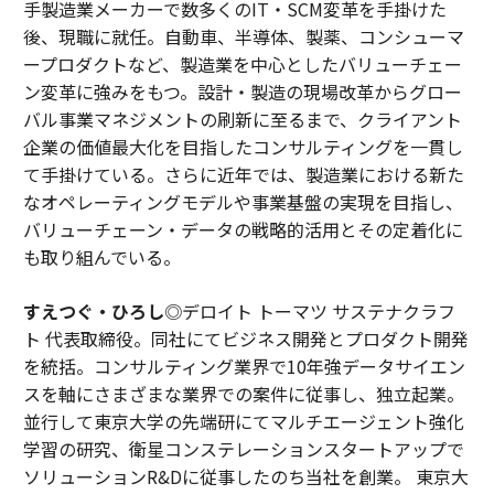
手製造業メーカーで数多くのIT・SCM変革を手掛けた
後、現職に就任。自動車、半導体、製薬、コンシューマ
ープロダクトなど、製造業を中心としたバリューチェー
ン変革に強みをもつ。設計・製造の現場改革からグロー
バル事業マネジメントの刷新に至るまで、クライアント
企業の価値最大化を目指したコンサルティングを一貫し
て手掛けている。さらに近年では、製造業における新た
なオペレーティングモデルや事業基盤の実現を目指し、
バリューチェーン・データの戦略的活用とその定着化に
も取り組んでいる。
すえつぐ・ひろし
◎デロイト トーマツ サステナクラフ
ト 代表取締役。同社にてビジネス開発とプロダクト開発
を統括。コンサルティング業界で10年強データサイエン
スを軸にさまざまな業界での案件に従事し、独立起業。
並行して東京大学の先端研にてマルチエージェント強化
学習の研究、衛星コンステレーションスタートアップで
ソリューションR&Dに従事したのち当社を創業。 東京大