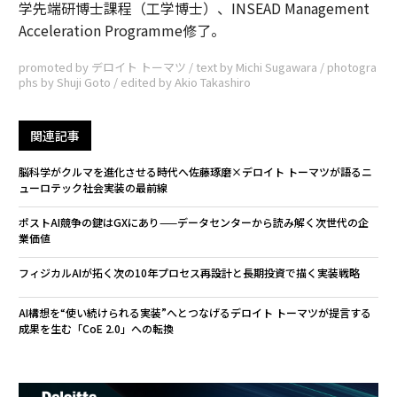
学先端研博士課程（工学博士）、INSEAD Management
Acceleration Programme修了。
promoted by デロイト トーマツ / text by Michi Sugawara / photogra
phs by Shuji Goto / edited by Akio Takashiro
関連記事
脳科学がクルマを進化させる時代へ――佐藤琢磨×デロイト トーマツが語るニ
ューロテック社会実装の最前線
ポストAI競争の鍵はGXにあり——データセンターから読み解く次世代の企
業価値
フィジカルAIが拓く次の10年――プロセス再設計と長期投資で描く実装戦略
AI構想を“使い続けられる実装”へとつなげる――デロイト トーマツが提言する
成果を生む「CoE 2.0」への転換