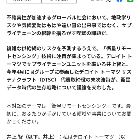
不確実性が加速するグローバル社会において、地政学リ
スクや気候変動はもはや遠い国の出来事ではなく、サプ
ライチェーンの根幹を揺るがす喫緊の課題だ。
複雑な供給網のリスクを予測するうえで、「衛星リモー
トセンシング」技術に注目が集まっている。デロイト ト
ーマツでサプライチェーンユニットを率いる井上智と、
今年4月に同グループに参画したデロイト トーマツ サス
テナクラフト（DTSC） 代表取締役の末次浩詩が、衛星
データ時代の生存戦略について議論を交わした。
――本対談のテーマは「衛星リモートセンシング」です。最
初に、おふたりが手がけている領域や事業についてお聞
かせください。
井上 智（以下、井上）
：私はデロイト トーマツ （以