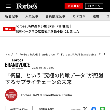
会員登録
ログイン
新着記事
人気記事
会員限定記事
カテゴリ
連載
コ
Forbes JAPAN MEMBERSHIP 新機能｜
NEWS
記事ページ内の広告表示を最小限にしました
トップ
Forbes JAPAN BrandVoice
Forbes JAPAN BrandVoice
「衛
2026.05.28 16:00
「衛星」という"究極の俯瞰データ"が照射
するサプライチェーンの未来
Forbes JAPAN BrandVoice Studio
著者フォロー
記事を保存