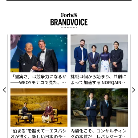
とは限らないため、多くの情報源の1つとして利用し、
重要な事実や情報は確認する必要がある。
ChatGPTを使ったリサーチ、代替案を提案する
ことも
〜
面接準備の第一歩は、業界、市場、会社、仕事について
金
調べることだ。ChatGPTはこれらすべてのリサーチを手
個
革
助けすることができる。
ェ
ク
た「
「誠実さ」は競争力になるか
挑戦は個から始まり、共創に
──WEOYモナコで見た、く
よって加速する NORQAIN JA
ら寿司の経営哲学
PAN 特別座談会
“泊まる”を超えて─エスパシ
内製化こそ、コンサルティン
オが描く、新しい日本のラグ
グの本質だ レバレジーズが