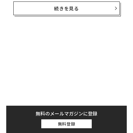
を予測し、最適な回答を準備することに至るまで、Chat
続きを見る
GPTはあなたを目立たせ、成功の可能性を高める手段と
なる。
ChatGPTの活用、多くの情報源の1つとして利
用
ChatGPTをいろいろなやり方で活用することを検討して
みよう。たとえば、面接の準備に最適なプロセスといっ
た大きな質問から、検討中の職種に最も重要なソフトス
キルは何かといった具体的な質問まで、ChatGPTに情報
を尋ねてみよう。
ChatGPTを使用する際は、機密性の高い情報を共有しな
いこと、またChatGPTをあくまでもコーチングやアドバ
イスの1つの情報源として使用し、重要な事実や情報を
無料のメールマガジンに登録
確認することを忘れないようにする。ChatGPTはもっと
無料登録
もらしく聞こえる回答を提供するが、完全に正確である