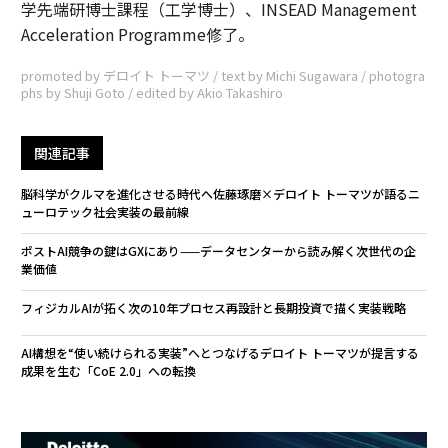
学先端研博士課程（工学博士）、INSEAD Management
Acceleration Programme修了。
promoted by デロイト トーマツ / text by Michi Sugawara / photogra
phs by Shuji Goto / edited by Akio Takashiro
関連記事
脳科学がクルマを進化させる時代へ――佐藤琢磨×デロイト トーマツが語るニ
ューロテック社会実装の最前線
ポストAI競争の鍵はGXにあり——データセンターから読み解く次世代の企
業価値
フィジカルAIが拓く次の10年――プロセス再設計と長期投資で描く実装戦略
AI構想を“使い続けられる実装”へとつなげる――デロイト トーマツが提言する
成果を生む「CoE 2.0」への転換