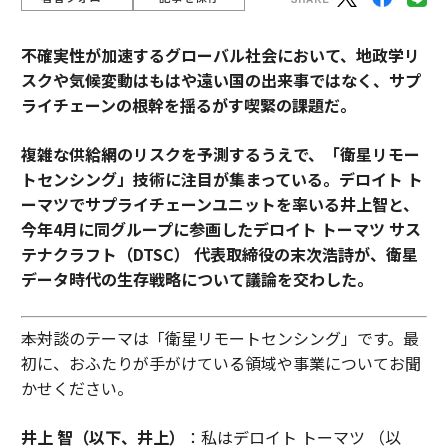
不確実性が加速するグローバル社会において、地政学リ
スクや気候変動はもはや遠い国の出来事ではなく、サプ
ライチェーンの根幹を揺るがす喫緊の課題だ。
複雑な供給網のリスクを予測するうえで、「衛星リモー
トセンシング」技術に注目が集まっている。デロイト ト
ーマツでサプライチェーンユニットを率いる井上智と、
今年4月に同グループに参画したデロイト トーマツ サス
テナクラフト（DTSC） 代表取締役の末次浩詩が、衛星
データ時代の生存戦略について議論を交わした。
――本対談のテーマは「衛星リモートセンシング」です。最
初に、おふたりが手がけている領域や事業についてお聞
かせください。
井上 智（以下、井上）
：私はデロイト トーマツ （以