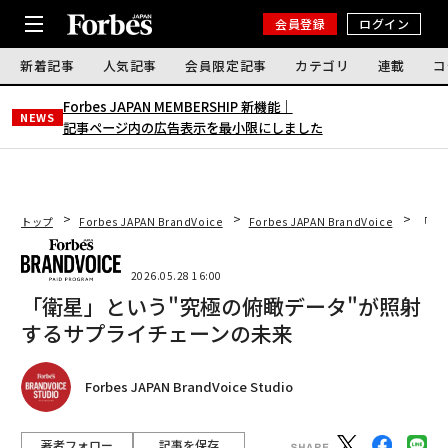
会員登録
ログイン
新着記事
人気記事
会員限定記事
カテゴリ
連載
コ
Forbes JAPAN MEMBERSHIP 新機能｜
NEWS
記事ページ内の広告表示を最小限にしました
トップ
Forbes JAPAN BrandVoice
Forbes JAPAN BrandVoice
「衛
2026.05.28 16:00
「衛星」という"究極の俯瞰データ"が照射
するサプライチェーンの未来
Forbes JAPAN BrandVoice Studio
著者フォロー
記事を保存