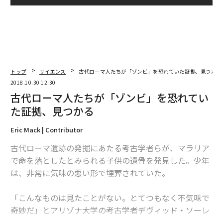
トップ
サイエンス
古代ローマ人たちが「ゾンビ」を恐れていた証拠、見つかる
2018.10.30 12:30
古代ローマ人たちが「ゾンビ」を恐れてい
た証拠、見つかる
Eric Mack | Contributor
古代ローマ遺跡の発掘にあたる考古学者らが、マラリア
で命を落としたとみられる子供の遺骨を発見した。少年
は、非常に気味の悪い形で埋葬されていた。
「こんなものは見たことがない。とてつもなく不気味で
奇妙だ」とアリゾナ大学の考古学者デヴィッド・ソーレ
ン（David Soren）は語る。