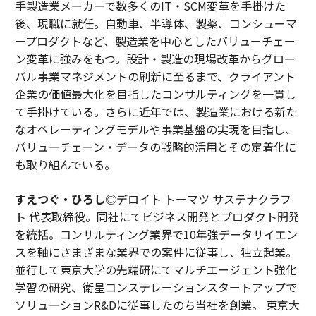
手製造業メーカーで数多くのIT・SCM変革を手掛けた
後、現職に就任。自動車、半導体、製薬、コンシューマ
ープロダクトなど、製造業を中心としたバリューチェー
ン変革に強みをもつ。設計・製造の現場改革からグロー
バル事業マネジメントの刷新に至るまで、クライアント
企業の価値最大化を目指したコンサルティングを一貫し
て手掛けている。さらに近年では、製造業における新た
なオペレーティングモデルや事業基盤の実現を目指し、
バリューチェーン・データの戦略的活用とその定着化に
も取り組んでいる。
すえつぐ・ひろし
◎デロイト トーマツ サステナクラフ
ト 代表取締役。同社にてビジネス開発とプロダクト開発
を統括。コンサルティング業界で10年強データサイエン
スを軸にさまざまな業界での案件に従事し、独立起業。
並行して東京大学の先端研にてマルチエージェント強化
学習の研究、衛星コンステレーションスタートアップで
ソリューションR&Dに従事したのち当社を創業。 東京大