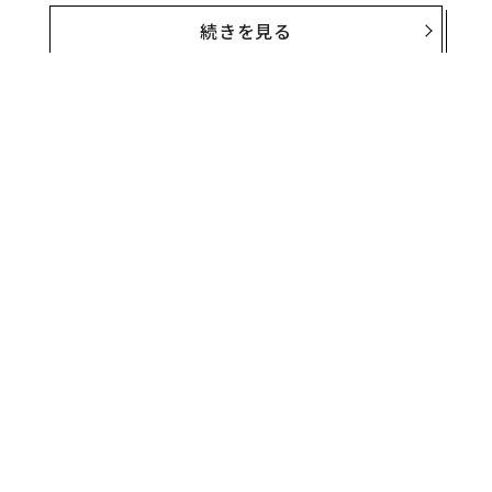
続きを見る
遺骨は10歳の子供のもので、口に石が詰め込まれてい
た。これは遺体がゾンビのように生き返り、病気を広め
ることを防ぐためではないかと学者たちは見ている。
編集＝上田裕資
2026年9月号発売中
最新号の購入はこちらから
無料のメールマガジンに登録
メンバーシップに登録する
無料登録