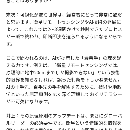
きことはありますか？
末次：可視化が進む世界は、経営者にとって非常に酷だ
と思います。衛星リモートセンシングやAI技術の発展に
よって、これまでは2〜3週間かけて検討できたプロセス
が一瞬で終わり、即断即決を迫られるようになるからで
す。
ここで問われるのは、AIが提示した「最善手」の理を疑
える力です。例えば、「衛星リモートセンシングでは、
原理的に地中20cmまでしか撮影できない」という技術
的限界を知らなければ、誤った判断を下しかねません。
AIの十手先、百手先の手を解釈するために、技術や地政
学といった原理原則を広く深く理解しておくリテラシー
が不可欠になります。
井上：その原理原則のアップデートは、まさにグローバ
ルリーダーの必須要件です。衛星という俯瞰的な情報を
使いこなす真の目的は、単なるリスク回避ではありませ