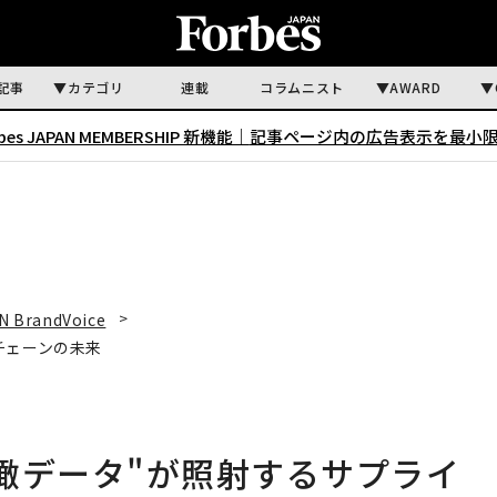
記事
カテゴリ
連載
コラムニスト
AWARD
rbes JAPAN MEMBERSHIP 新機能｜
記事ページ内の広告表示を最小
N BrandVoice
チェーンの未来
瞰データ"が照射するサプライ