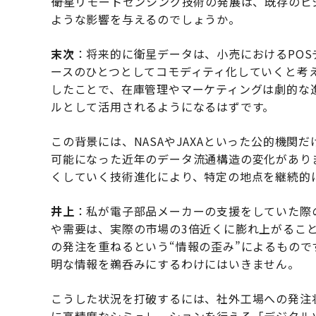
――衛星リモートセンシング技術の発展は、既存の
ような影響を与えるのでしょうか。
末次
：将来的に衛星データは、小売におけるPO
ースのひとつとしてコモディティ化していくと考え
したことで、在庫管理やマーケティングは劇的な
ルとして活用されるようになるはずです。
この背景には、NASAやJAXAといった公的機
可能になった近年のデータ流通構造の変化があり
くしていく技術進化により、特定の地点を継続的
井上
：私が電子部品メーカーの支援をしていた際
や需要は、実際の市場の3倍近くに膨れ上がるこ
の発注を重ねるという“情報の歪み”によるもの
明な情報を鵜呑みにするわけにはいきません。
こうした状況を打破するには、社外工場への発注