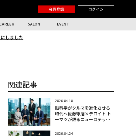
会員登録
ログイン
CAREER
SALON
EVENT
限にしました
関連記事
2026.04.10
脳科学がクルマを進化させる
時代へ――佐藤琢磨×デロイト ト
ーマツが語るニューロテック
社会実装の最前線
2026.04.24