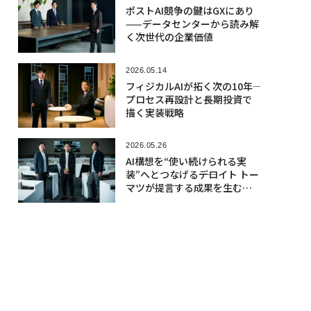
ポストAI競争の鍵はGXにあり
——データセンターから読み解
く次世代の企業価値
2026.05.14
フィジカルAIが拓く次の10年――
プロセス再設計と長期投資で
描く実装戦略
2026.05.26
AI構想を“使い続けられる実
装”へとつなげる――デロイト トー
マツが提言する成果を生む「C
oE 2.0」への転換