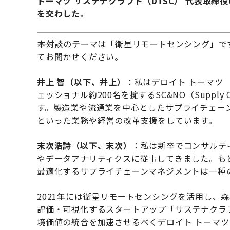
トーマツ サステナクラフト（DTSC） 代表取
を交わした。
――本対談のテーマは「衛星リモートセンシング」
てお聞かせください。
井上 智（以下、井上）
：私はデロイト トーマツ
ェッショナル約200名を擁するSC&NO（Supply Cha
す。製造業や流通業を中心としたサプライチェー
といった業務や経営の改革支援をしています。
末次浩詩（以下、末次）
：私は新卒でコンサルテ
やデータアナリティクスに従事してきました。も
最適化するサプライチェーンマネジメントは一種
2021年には衛星リモートセンシングを活用し、
評価・可視化するスタートアップ「サステナクラ
境価値の統合を加速させるべくデロイト トーマツ