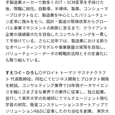
手製造業メーカーで数多くのIT・SCM変革を手掛けた
後、現職に就任。自動車、半導体、製薬、コンシューマ
ープロダクトなど、製造業を中心としたバリューチェー
ン変革に強みをもつ。設計・製造の現場改革からグロー
バル事業マネジメントの刷新に至るまで、クライアント
企業の価値最大化を目指したコンサルティングを一貫し
て手掛けている。さらに近年では、製造業における新た
なオペレーティングモデルや事業基盤の実現を目指し、
バリューチェーン・データの戦略的活用とその定着化に
も取り組んでいる。
すえつぐ・ひろし
◎デロイト トーマツ サステナクラフ
ト 代表取締役。同社にてビジネス開発とプロダクト開発
を統括。コンサルティング業界で10年強データサイエン
スを軸にさまざまな業界での案件に従事し、独立起業。
並行して東京大学の先端研にてマルチエージェント強化
学習の研究、衛星コンステレーションスタートアップで
ソリューションR&Dに従事したのち当社を創業。 東京大