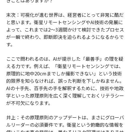
きことはありますか？
末次：可視化が進む世界は、経営者にとって非常に酷だ
と思います。衛星リモートセンシングやAI技術の発展に
よって、これまでは2〜3週間かけて検討できたプロセス
が一瞬で終わり、即断即決を迫られるようになるからで
す。
ここで問われるのは、AIが提示した「最善手」の理を疑
える力です。例えば、「衛星リモートセンシングでは、
原理的に地中20cmまでしか撮影できない」という技術
的限界を知らなければ、誤った判断を下しかねません。
AIの十手先、百手先の手を解釈するために、技術や地政
学といった原理原則を広く深く理解しておくリテラシー
が不可欠になります。
井上：その原理原則のアップデートは、まさにグローバ
ルリーダーの必須要件です。衛星という俯瞰的な情報を
使いこなす真の目的は、単なるリスク回避ではありませ