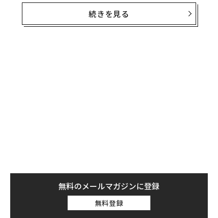
にとって特定の魅力を持つ街となってきた。こうした観
続きを見る
光客は多人数で数日間滞在し、カフェやバーで酒を飲ん
だり大麻を吸ったりした後、風俗街を訪れ、迷惑行為に
及ぶことが多い。
アムステルダムの新キャンペーンは、そのような人たち
に訪問を思いとどまらせることを目的としている。ばか
騒ぎをする場所だとか、セックスやドラッグのイメージ
で知られる街という現状を変え、その代わりに豊かな歴
史や食文化、芸術への愛をアピールしたい考えだ。
無料のメールマガジンに登録
無料登録