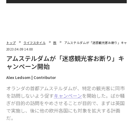
トップ
ライフスタイル
旅
アムステルダムが「迷惑観光客お断り」キャン
2023.04.09 14:00
アムステルダムが「迷惑観光客お断り」キ
ャンペーン開始
Alex Ledsom | Contributor
オランダの首都アムステルダムが、特定の観光客に同市
を訪問しないよう促す
キャンペーン
を開始した。ばか騒
ぎが目的の訪問をやめさせることが目的で、まずは英国
で実施し、後に他の欧州各国にも対象を拡大する計画
だ。
アムステルダムは長年にわたり、英国人、特に若い男性