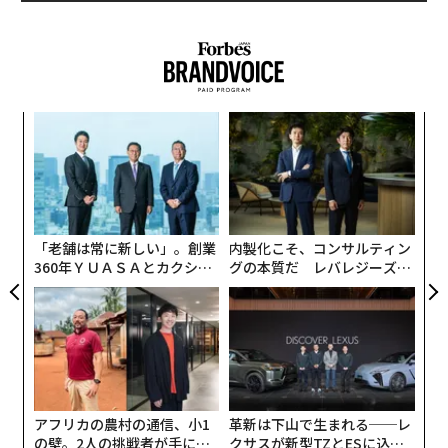
「
─
ら
“
オ
ジ
「老舗は常に新しい」。創業
内製化こそ、コンサルティン
360年ＹＵＡＳＡとカクシン
グの本質だ レバレジーズが
CEO田尻望が語る、AIを超え
実践する、次世代ファームの
る人の価値
全貌
アフリカの農村の通信、小1
革新は下山で生まれる──レ
の壁。2人の挑戦者が手にし
クサスが新型TZとESに込め