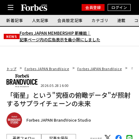
会員登録
ログイン
新着記事
人気記事
会員限定記事
カテゴリ
連載
コ
Forbes JAPAN MEMBERSHIP 新機能｜
NEWS
記事ページ内の広告表示を最小限にしました
トップ
Forbes JAPAN BrandVoice
Forbes JAPAN BrandVoice
「衛
2026.05.28 16:00
「衛星」という"究極の俯瞰データ"が照射
するサプライチェーンの未来
Forbes JAPAN BrandVoice Studio
著者フォロー
記事を保存