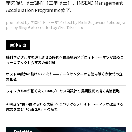
学先端研博士課程（工学博士）、INSEAD Management
Acceleration Programme修了。
promoted by デロイト トーマツ / text by Michi Sugawara / photogra
phs by Shuji Goto / edited by Akio Takashiro
関連記事
脳科学がクルマを進化させる時代へ――佐藤琢磨×デロイト トーマツが語るニ
ューロテック社会実装の最前線
ポストAI競争の鍵はGXにあり——データセンターから読み解く次世代の企
業価値
フィジカルAIが拓く次の10年――プロセス再設計と長期投資で描く実装戦略
AI構想を“使い続けられる実装”へとつなげる――デロイト トーマツが提言する
成果を生む「CoE 2.0」への転換