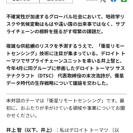
不確実性が加速するグローバル社会において、地政学リ
スクや気候変動はもはや遠い国の出来事ではなく、サプ
ライチェーンの根幹を揺るがす喫緊の課題だ。
複雑な供給網のリスクを予測するうえで、「衛星リモー
トセンシング」技術に注目が集まっている。デロイト ト
ーマツでサプライチェーンユニットを率いる井上智と、
今年4月に同グループに参画したデロイト トーマツ サス
テナクラフト（DTSC） 代表取締役の末次浩詩が、衛星
データ時代の生存戦略について議論を交わした。
――本対談のテーマは「衛星リモートセンシング」です。最
初に、おふたりが手がけている領域や事業についてお聞
かせください。
井上 智（以下、井上）
：私はデロイト トーマツ （以