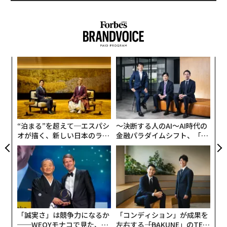
“
シ
グ
目
の
ン
“泊まる”を超えて─エスパシ
〜決断する人のAI〜AI時代の
オが描く、新しい日本のラグ
金融パラダイムシフト、「超
ジュアリー（中編）
個別化」の核心 【MUFG×ウ
ェルスナビ×PwC】
「誠実さ」は競争力になるか
「コンディション」が成果を
──WEOYモナコで見た、く
左右する――「BAKUNE」のTEN