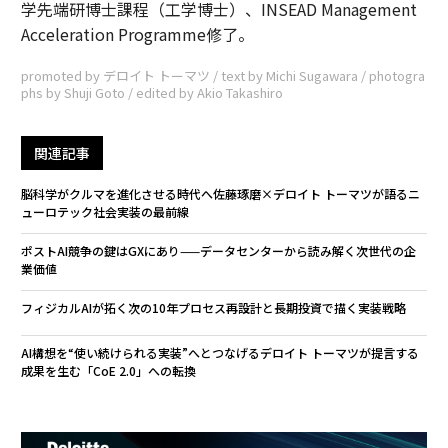
学先端研博士課程（工学博士）、INSEAD Management
Acceleration Programme修了。
promoted by デロイト トーマツ / text by Michi Sugawara / photogra
phs by Shuji Goto / edited by Akio Takashiro
関連記事
脳科学がクルマを進化させる時代へ――佐藤琢磨×デロイト トーマツが語るニ
ューロテック社会実装の最前線
ポストAI競争の鍵はGXにあり——データセンターから読み解く次世代の企
業価値
フィジカルAIが拓く次の10年――プロセス再設計と長期投資で描く実装戦略
AI構想を“使い続けられる実装”へとつなげる――デロイト トーマツが提言する
成果を生む「CoE 2.0」への転換