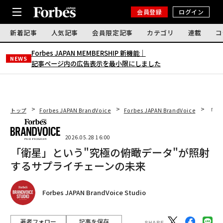
会員登録
ログイン
新着記事
人気記事
会員限定記事
カテゴリ
連載
コ
Forbes JAPAN MEMBERSHIP 新機能｜
NEWS
記事ページ内の広告表示を最小限にしました
トップ
Forbes JAPAN BrandVoice
Forbes JAPAN BrandVoice
「衛
2026.05.28 16:00
「衛星」という"究極の俯瞰データ"が照射
するサプライチェーンの未来
Forbes JAPAN BrandVoice Studio
著者フォロー
記事を保存