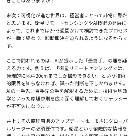
きことはありますか？
末次：可視化が進む世界は、経営者にとって非常に酷だ
と思います。衛星リモートセンシングやAI技術の発展に
よって、これまでは2〜3週間かけて検討できたプロセス
が一瞬で終わり、即断即決を迫られるようになるからで
す。
ここで問われるのは、AIが提示した「最善手」の理を疑
える力です。例えば、「衛星リモートセンシングでは、
原理的に地中20cmまでしか撮影できない」という技術
的限界を知らなければ、誤った判断を下しかねません。
AIの十手先、百手先の手を解釈するために、技術や地政
学といった原理原則を広く深く理解しておくリテラシー
が不可欠になります。
井上：その原理原則のアップデートは、まさにグローバ
ルリーダーの必須要件です。衛星という俯瞰的な情報を
使いこなす真の目的は、単なるリスク回避ではありませ