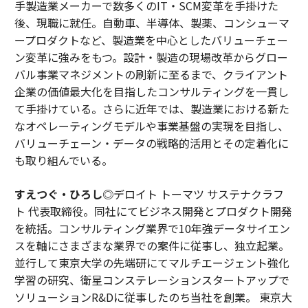
手製造業メーカーで数多くのIT・SCM変革を手掛けた
後、現職に就任。自動車、半導体、製薬、コンシューマ
ープロダクトなど、製造業を中心としたバリューチェー
ン変革に強みをもつ。設計・製造の現場改革からグロー
バル事業マネジメントの刷新に至るまで、クライアント
企業の価値最大化を目指したコンサルティングを一貫し
て手掛けている。さらに近年では、製造業における新た
なオペレーティングモデルや事業基盤の実現を目指し、
バリューチェーン・データの戦略的活用とその定着化に
も取り組んでいる。
すえつぐ・ひろし
◎デロイト トーマツ サステナクラフ
ト 代表取締役。同社にてビジネス開発とプロダクト開発
を統括。コンサルティング業界で10年強データサイエン
スを軸にさまざまな業界での案件に従事し、独立起業。
並行して東京大学の先端研にてマルチエージェント強化
学習の研究、衛星コンステレーションスタートアップで
ソリューションR&Dに従事したのち当社を創業。 東京大