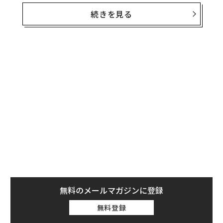
ュー記事を連載していく。
続きを見る
いまやひとつの職業ともいえる“インフルエンサー”だ
が、近年は、フォロワー数よりもエンゲージメント、あ
るいはコミュニティなど言われるようなっている。米国
の起業家、スージー・ホルマン（Suzy Holman）は、ま
さにその転換を成し遂げ、大きな成功を手にした。
無料のメールマガジンに登録
無料登録