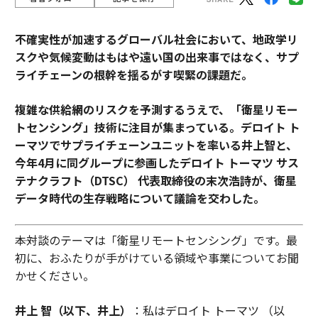
不確実性が加速するグローバル社会において、地政学リ
スクや気候変動はもはや遠い国の出来事ではなく、サプ
ライチェーンの根幹を揺るがす喫緊の課題だ。
複雑な供給網のリスクを予測するうえで、「衛星リモー
トセンシング」技術に注目が集まっている。デロイト ト
ーマツでサプライチェーンユニットを率いる井上智と、
今年4月に同グループに参画したデロイト トーマツ サス
テナクラフト（DTSC） 代表取締役の末次浩詩が、衛星
データ時代の生存戦略について議論を交わした。
――本対談のテーマは「衛星リモートセンシング」です。最
初に、おふたりが手がけている領域や事業についてお聞
かせください。
井上 智（以下、井上）
：私はデロイト トーマツ （以