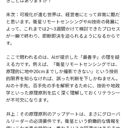
きことはありますか？
末次：可視化が進む世界は、経営者にとって非常に酷だ
と思います。衛星リモートセンシングやAI技術の発展に
よって、これまでは2〜3週間かけて検討できたプロセス
が一瞬で終わり、即断即決を迫られるようになるからで
す。
ここで問われるのは、AIが提示した「最善手」の理を疑
える力です。例えば、「衛星リモートセンシングでは、
原理的に地中20cmまでしか撮影できない」という技術
的限界を知らなければ、誤った判断を下しかねません。
AIの十手先、百手先の手を解釈するために、技術や地政
学といった原理原則を広く深く理解しておくリテラシー
が不可欠になります。
井上：その原理原則のアップデートは、まさにグローバ
ルリーダーの必須要件です。衛星という俯瞰的な情報を
使いこなす真の目的は、単なるリスク回避ではありませ