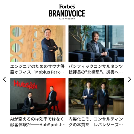
パシ
目
ラグ
の
ン
「
左右
T
日
エンジニアのためのサウナ併
パシフィックコンサルタンツ
設オフィス「Mobius Park」
技師長の"北極星"。災害への
がオープン──タマディック
無力感を乗り越え見つけた、
が健康経営を徹底する理由
防災一筋20年の答え
AIが変えるのは効率ではなく
内製化こそ、コンサルティン
顧客体験だ──HubSpot Ja
グの本質だ レバレジーズが
panが語る「Grow Better」
実践する、次世代ファームの