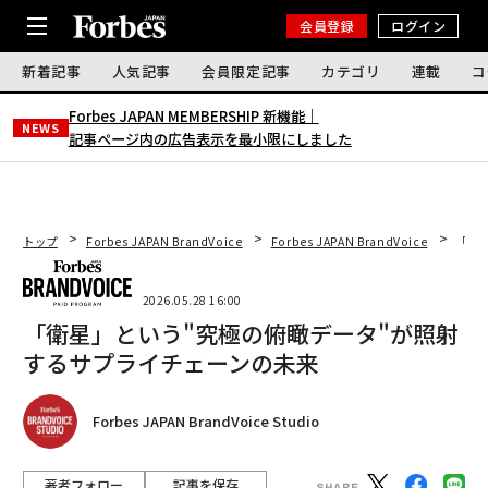
会員登録
ログイン
新着記事
人気記事
会員限定記事
カテゴリ
連載
コ
Forbes JAPAN MEMBERSHIP 新機能｜
NEWS
記事ページ内の広告表示を最小限にしました
トップ
Forbes JAPAN BrandVoice
Forbes JAPAN BrandVoice
「衛
2026.05.28 16:00
「衛星」という"究極の俯瞰データ"が照射
するサプライチェーンの未来
Forbes JAPAN BrandVoice Studio
著者フォロー
記事を保存