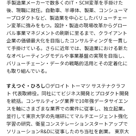
手製造業メーカーで数多くのIT・SCM変革を手掛けた
後、現職に就任。自動車、半導体、製薬、コンシューマ
ープロダクトなど、製造業を中心としたバリューチェー
ン変革に強みをもつ。設計・製造の現場改革からグロー
バル事業マネジメントの刷新に至るまで、クライアント
企業の価値最大化を目指したコンサルティングを一貫し
て手掛けている。さらに近年では、製造業における新た
なオペレーティングモデルや事業基盤の実現を目指し、
バリューチェーン・データの戦略的活用とその定着化に
も取り組んでいる。
すえつぐ・ひろし
◎デロイト トーマツ サステナクラフ
ト 代表取締役。同社にてビジネス開発とプロダクト開発
を統括。コンサルティング業界で10年強データサイエン
スを軸にさまざまな業界での案件に従事し、独立起業。
並行して東京大学の先端研にてマルチエージェント強化
学習の研究、衛星コンステレーションスタートアップで
ソリューションR&Dに従事したのち当社を創業。 東京大