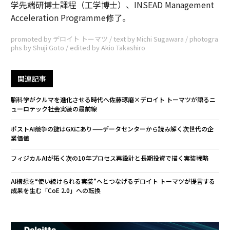
学先端研博士課程（工学博士）、INSEAD Management
Acceleration Programme修了。
promoted by デロイト トーマツ / text by Michi Sugawara / photogra
phs by Shuji Goto / edited by Akio Takashiro
関連記事
脳科学がクルマを進化させる時代へ――佐藤琢磨×デロイト トーマツが語るニ
ューロテック社会実装の最前線
ポストAI競争の鍵はGXにあり——データセンターから読み解く次世代の企
業価値
フィジカルAIが拓く次の10年――プロセス再設計と長期投資で描く実装戦略
AI構想を“使い続けられる実装”へとつなげる――デロイト トーマツが提言する
成果を生む「CoE 2.0」への転換