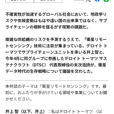
不確実性が加速するグローバル社会において、地政学リ
スクや気候変動はもはや遠い国の出来事ではなく、サプ
ライチェーンの根幹を揺るがす喫緊の課題だ。
複雑な供給網のリスクを予測するうえで、「衛星リモー
トセンシング」技術に注目が集まっている。デロイト ト
ーマツでサプライチェーンユニットを率いる井上智と、
今年4月に同グループに参画したデロイト トーマツ サス
テナクラフト（DTSC） 代表取締役の末次浩詩が、衛星
データ時代の生存戦略について議論を交わした。
――本対談のテーマは「衛星リモートセンシング」です。最
初に、おふたりが手がけている領域や事業についてお聞
かせください。
井上 智（以下、井上）
：私はデロイト トーマツ （以