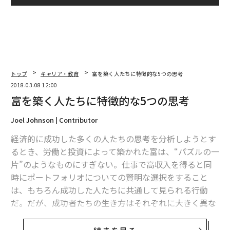
トップ
キャリア・教育
富を築く人たちに特徴的な5つの思考
2018.03.08 12:00
富を築く人たちに特徴的な5つの思考
Joel Johnson | Contributor
経済的に成功した多くの人たちの思考を分析しようとす
るとき、労働と投資によって築かれた富は、“パズルの一
片”のようなものにすぎない。仕事で高収入を得ると同
時にポートフォリオについての賢明な選択をすること
は、もちろん成功した人たちに共通して見られる行動
だ。だが、成功者たちの生き方はそれぞれに大きく異な
る。その中で彼らが同様に持っているのは、次に挙げる
ような考え方だ。