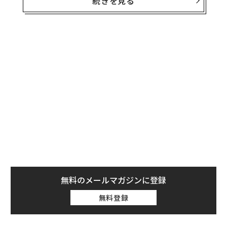
続きを見る
1. 価格より価値が重要
成功者の多くは、価格よりも価値を重視する。弁護士や
その他の専門家のサービスを利用する場合、彼らはその
サービスの提供者に対し、情報入手における利便性や専
門家としての助言ができること、知識の豊富さなどを求
める。料金について最も安い見積もりを提示した人では
なく、特定のニーズに応え、必要なときに支援してくれ
る専門家、最高の仕事をしてくれる人を雇おうとする。
無料のメールマガジンに登録
無料登録