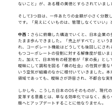
ないこと」が、ある種の美徳とすらされていまし
そして3つ目は、一件あたりの金額が小さく分散
です。「見えにくいものは、管理しなくていい」
中西：
さらに俯瞰した構造でいくと、日本企業の
たまま歩んできました。「売上がすべて」という
れ、コーポレート機能はどうしても後回しにされ
もつコーポレートの役割に対する解像度が低いま
た。加えて、日本特有の経営者が「家の長」とし
曖昧にして調和を図る「横の社会」の性質が重なり
いう空気が組織のなかに根付いていきました。本
領域であっても、曖昧さが許容され、不都合な実
しかし今、こうした日本のOSそのものが、現代
変革する意義とは、単なる効率化ではなく、長ら
版へとアップデートすることに他なりません。