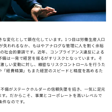
きな変化として顕在化しています。1つ目は労働生産人口
手が失われるなか、もはやアナログな管理に人を割く余裕
への社会的要請です。近年、コンプライアンス違反による
不備は一発で経営を揺るがすリスクとなっています。そ
の激しい変動に対し、緻密なリスクコントロールを行うた
や「経費精算」もまた経営のスピードと精度を高めるた
の不備がステークホルダーの信頼失墜を招き、一気に足元
ます。だからこそ、事業とコーポレートを高いレベルで
条件なのです。