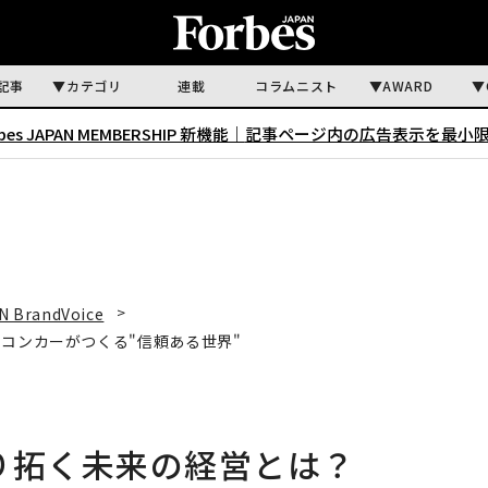
記事
カテゴリ
連載
コラムニスト
AWARD
rbes JAPAN MEMBERSHIP 新機能｜
記事ページ内の広告表示を最小
N BrandVoice
コンカーがつくる"信頼ある世界"
切り拓く未来の経営とは？