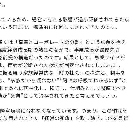
た。
しているため、経営に与える影響が過小評価されてきた点
という理屈で、構造的に後回しにされてきたのです。
多くは「事業とコーポレートの分離」という課題を抱え
高度経済成長期の熱狂のなかで、事業成長が最優先さ
る前提の構造だったのです。結果として、事業サイドが
ま、両者が分断された状況が固定化されてしまいまし
て振る舞う家族経営的な「縦の社会」の構造と、物事を
、“家族だから疑わない”“阿吽の呼吸でわかるはず”と
来であれば可視化し、検証し、仕組みとして整備すべき
態が“死角”として温存されてきたと言えるでしょう。
の経営環境に合わなくなっています。つまり、この領域を
く放置されてきた「経営の死角」を取り除き、OSを最新