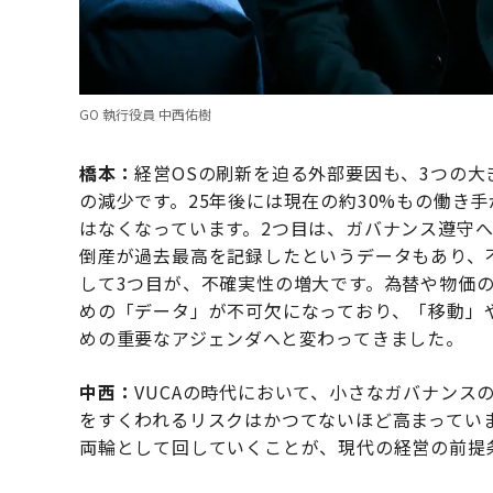
GO 執行役員 中西佑樹
橋本：
経営OSの刷新を迫る外部要因も、3つの大
の減少です。25年後には現在の約30%もの働き
はなくなっています。2つ目は、ガバナンス遵守
倒産が過去最高を記録したというデータもあり、
して3つ目が、不確実性の増大です。為替や物価
めの「データ」が不可欠になっており、「移動」
めの重要なアジェンダへと変わってきました。
中西：
VUCAの時代において、小さなガバナンス
をすくわれるリスクはかつてないほど高まってい
両輪として回していくことが、現代の経営の前提