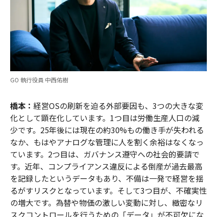
GO 執行役員 中西佑樹
橋本：
経営OSの刷新を迫る外部要因も、3つの大きな変
化として顕在化しています。1つ目は労働生産人口の減
少です。25年後には現在の約30%もの働き手が失われる
なか、もはやアナログな管理に人を割く余裕はなくなっ
ています。2つ目は、ガバナンス遵守への社会的要請で
す。近年、コンプライアンス違反による倒産が過去最高
を記録したというデータもあり、不備は一発で経営を揺
るがすリスクとなっています。そして3つ目が、不確実性
の増大です。為替や物価の激しい変動に対し、緻密なリ
スクコントロールを行うための「データ」が不可欠にな