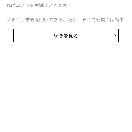
ればコストを削減できるのか。
いずれも重要な問いである。だが、それでも焦点は効率
性に置かれている。一方、組織における真のパフォーマ
ンスのブレークスルーは、スピードだけから生まれるわ
続きを見る
けではない。チームが難しい問題をどれほど深く考え抜
き、共に意思決定できるかから生まれる。
それこそが、私たちが長年注力してきた仕事である。よ
り率直で、より包摂的で、最終的により効果的なかたち
でチームが協働できるよう支援することだ。AIが登場す
るはるか以前から、私たちは現代のチームがどのように
違った働き方をしているのかを研究してきた。ハイブリ
ッドなコラボレーションに関する初期研究から、より多
くの声が成果に反映される共有デジタル文書の台頭ま
で。AIは、その進化における次の大きな跳躍である。