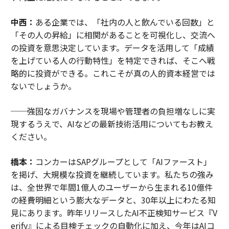
中西：
ある企業では、「社内の人と飲んでいる回数」と
「その人の昇給」に相関があることを可視化し、交流へ
の投資を意思決定しています。データを活用して「成績
を上げている人の行動特性」を特定できれば、そこへ戦
略的に投資ができる。これこそが真の人的資本経営では
ないでしょうか。
──強固なガバナンスを現場や管理者の負担増なしに実
現するうえで、AIなどの最新技術活用についてもお教え
ください。
橋本：
コンカーはSAPグループとして「AIファースト」
を掲げ、大規模な投資を継続しています。私たちの強み
は、全世界で年間1億人のユーザーから生まれる10億件
の経費明細という膨大なデータと、30年以上にわたる知
見にあります。昨年リリースしたAI不正検知サービス『V
erify』による目検チェックの自動化に加え、今年はAIコ