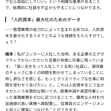
でなら自由にしていい」という明確な基準があること
で、結果的に社員を不正から守ることにつながります。
「人的資本」最大化のためのデータ
──管理業務の省力化によって生まれる余力は、人的資
本を最大化するうえでどのような価値をもたらすのでし
ょう？
橋本：
私がコンカーに入社した当時、ある企業のエグゼ
クティブからいただいた言葉が非常に印象に残っていま
す。「高い志をもって入社してくる若い社員に、領収書
のチェックに多くの時間を割かせてしまっていることに
申し訳なさを感じる。もっとクリエイティブな仕事に時
間を使わせてあげたい」と。これは人的資本をどう生か
すかという本質的な問いです。経費申請や承認作業とい
った事務業務をゼロに近づけることで、優秀な人材を付
加価値の高い業務へ再配置し、従業員のエンゲージメン
ト向上に確実につなげることができます。