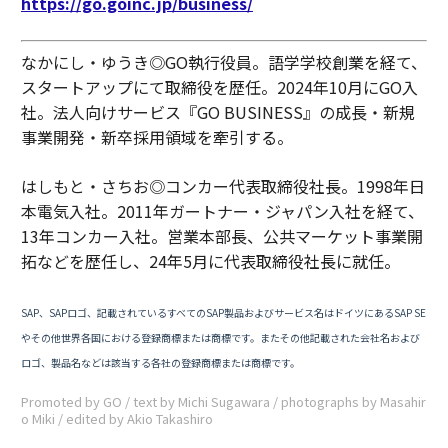
https://go.goinc.jp/business/
なかにし・ゆうき◎GO執行役員。語学学校創業を経て、
スタートアップにて取締役を歴任。2024年10月にGO入
社。法人向けサービス『GO BUSINESS』の成長・新規
事業開発・新卒採用領域を牽引する。
はしもと・さちお◎コンカー代表取締役社長。1998年日
本電気入社。2011年ガートナー・ジャパン入社を経て、
13年コンカー入社。営業本部長、公共マーケット事業開
拓などを歴任し、24年5月に代表取締役社長に就任。
SAP、SAPロゴ、記載されているすべてのSAP製品およびサービス名はドイツにあるSAP SE
やその他世界各国における登録商標または商標です。またその他記載された会社名および
ロゴ、製品名などは該当する各社の登録商標または商標です。
Promoted by GO / text by Michi Sugawara / photographs by Masahir
o Miki / edited by Akio Takashiro