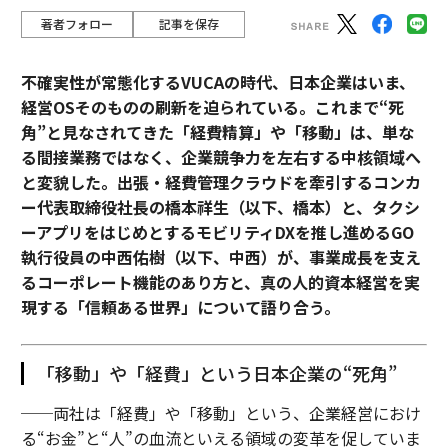
著者フォロー
記事を保存
不確実性が常態化するVUCAの時代、日本企業はいま、
経営OSそのものの刷新を迫られている。これまで“死
角”と見なされてきた「経費精算」や「移動」は、単な
る間接業務ではなく、企業競争力を左右する中核領域へ
と変貌した。出張・経費管理クラウドを牽引するコンカ
ー代表取締役社長の橋本祥生（以下、橋本）と、タクシ
ーアプリをはじめとするモビリティDXを推し進めるGO
執行役員の中西佑樹（以下、中西）が、事業成長を支え
るコーポレート機能のあり方と、真の人的資本経営を実
現する「信頼ある世界」について語り合う。
「移動」や「経費」という日本企業の“死角”
──両社は「経費」や「移動」という、企業経営におけ
る“お金”と“人”の血流といえる領域の変革を促していま