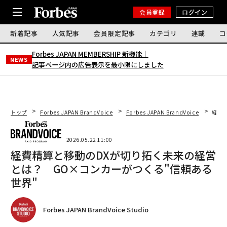
会員登録
ログイン
新着記事
人気記事
会員限定記事
カテゴリ
連載
コ
Forbes JAPAN MEMBERSHIP 新機能｜
NEWS
記事ページ内の広告表示を最小限にしました
トップ
Forbes JAPAN BrandVoice
Forbes JAPAN BrandVoice
経費
2026.05.22 11:00
経費精算と移動のDXが切り拓く未来の経営
とは？ GO×コンカーがつくる"信頼ある
世界"
Forbes JAPAN BrandVoice Studio