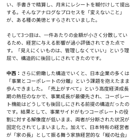
い、手書きで精算し、月末にレシートを糊付けして提出
する。そんなアナログなプロセスを「変えないこと」
が、ある種の美徳とすらされていました。
そして3つ目は、一件あたりの金額が小さく分散してい
るため、経営に与える影響が過小評価されてきた点で
す。「見えにくいものは、管理しなくていい」という理
屈で、構造的に後回しにされてきたのです。
中西：
さらに俯瞰した構造でいくと、日本企業の多くは
「事業とコーポレートの分離」という課題を抱えたまま
歩んできました。「売上がすべて」という高度経済成長
期の熱狂のなかで、事業成長が最優先され、コーポレー
ト機能はどうしても後回しにされる前提の構造だったの
です。結果として、事業サイドがもつコーポレートの役
割に対する解像度が低いまま、両者が分断された状況が
固定化されてしまいました。加えて、日本特有の経営者
が「家の長」として振る舞う家族経営的な「縦の社会」