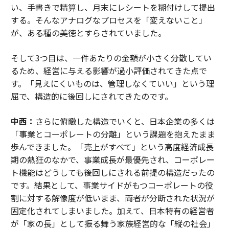
い、手書きで精算し、月末にレシートを糊付けして提出
する。そんなアナログなプロセスを「変えないこと」
が、ある種の美徳とすらされていました。
そして3つ目は、一件あたりの金額が小さく分散してい
るため、経営に与える影響が過小評価されてきた点で
す。「見えにくいものは、管理しなくていい」という理
屈で、構造的に後回しにされてきたのです。
中西：
さらに俯瞰した構造でいくと、日本企業の多くは
「事業とコーポレートの分離」という課題を抱えたまま
歩んできました。「売上がすべて」という高度経済成長
期の熱狂のなかで、事業成長が最優先され、コーポレー
ト機能はどうしても後回しにされる前提の構造だったの
です。結果として、事業サイドがもつコーポレートの役
割に対する解像度が低いまま、両者が分断された状況が
固定化されてしまいました。加えて、日本特有の経営者
が「家の長」として振る舞う家族経営的な「縦の社会」