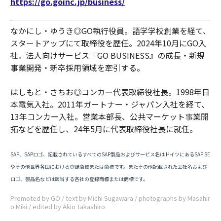
https://go.goinc.jp/business/
なかにし・ゆうき◎GO執行役員。語学学校創業を経て、
スタートアップにて取締役を歴任。2024年10月にGO入
社。法人向けサービス『GO BUSINESS』の成長・新規
事業開発・新卒採用領域を牽引する。
はしもと・さちお◎コンカー代表取締役社長。1998年日
本電気入社。2011年ガートナー・ジャパン入社を経て、
13年コンカー入社。営業本部長、公共マーケット事業開
拓などを歴任し、24年5月に代表取締役社長に就任。
SAP、SAPロゴ、記載されているすべてのSAP製品およびサービス名はドイツにあるSAP SE
やその他世界各国における登録商標または商標です。またその他記載された会社名および
ロゴ、製品名などは該当する各社の登録商標または商標です。
Promoted by GO / text by Michi Sugawara / photographs by Masahir
o Miki / edited by Akio Takashiro