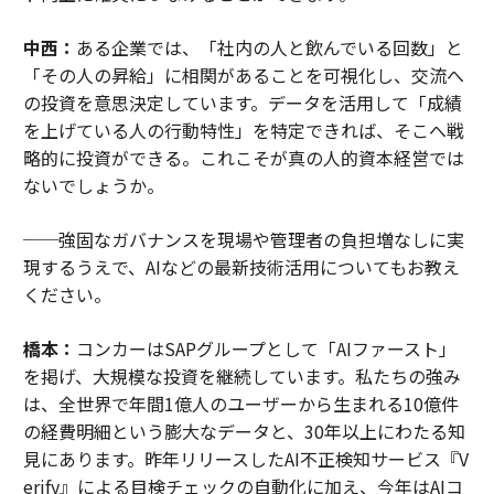
中西：
ある企業では、「社内の人と飲んでいる回数」と
「その人の昇給」に相関があることを可視化し、交流へ
の投資を意思決定しています。データを活用して「成績
を上げている人の行動特性」を特定できれば、そこへ戦
略的に投資ができる。これこそが真の人的資本経営では
ないでしょうか。
──強固なガバナンスを現場や管理者の負担増なしに実
現するうえで、AIなどの最新技術活用についてもお教え
ください。
橋本：
コンカーはSAPグループとして「AIファースト」
を掲げ、大規模な投資を継続しています。私たちの強み
は、全世界で年間1億人のユーザーから生まれる10億件
の経費明細という膨大なデータと、30年以上にわたる知
見にあります。昨年リリースしたAI不正検知サービス『V
erify』による目検チェックの自動化に加え、今年はAIコ