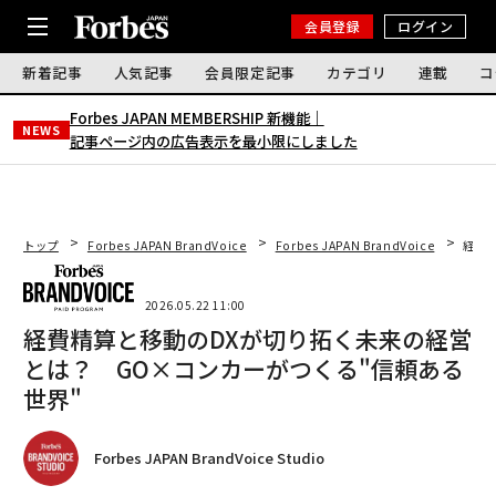
会員登録
ログイン
新着記事
人気記事
会員限定記事
カテゴリ
連載
コ
Forbes JAPAN MEMBERSHIP 新機能｜
NEWS
記事ページ内の広告表示を最小限にしました
トップ
Forbes JAPAN BrandVoice
Forbes JAPAN BrandVoice
経費
2026.05.22 11:00
経費精算と移動のDXが切り拓く未来の経営
とは？ GO×コンカーがつくる"信頼ある
世界"
Forbes JAPAN BrandVoice Studio