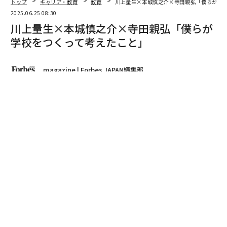
トップ
キャリア・教育
教育
川上量生×本城慎之介×寺田親弘「僕らが学
2025.06.25 08:30
川上量生×本城慎之介×寺田親弘「僕らが
学校をつくって考えたこと」
magazine | Forbes JAPAN編集部
著者フォロー
記事を保存
川上量生｜ドワンゴ顧問（写真左）・本城慎之介｜軽井沢風越学園理事長
（同右）・寺田親弘｜神山まるごと高専理事長（同中央）
2025年6月25日発売のForbes JAPAN8月号
は「10代と問
う『生きる』『働く』『学ぶ』」特集。創刊以来、初め
て10代に向けた特集を企画した。背景にあるのは、10代
をエンパワーメントしたいという思いと、次世代を担う
10代とともに「未来社会」について問い直していくこと
の重要性だ。「トランプ2.0」時代へと移行した歴史的転
換点でもある今、「私たちはどう生きるのか」「どのよ