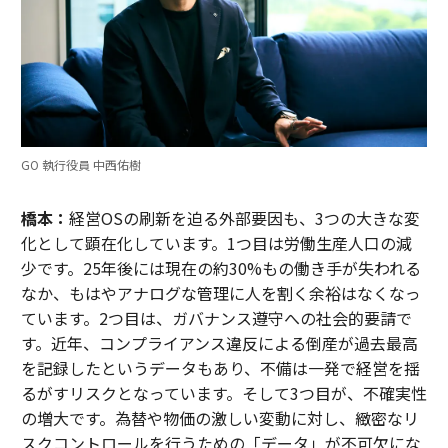
GO 執行役員 中西佑樹
橋本：
経営OSの刷新を迫る外部要因も、3つの大きな変
化として顕在化しています。1つ目は労働生産人口の減
少です。25年後には現在の約30%もの働き手が失われる
なか、もはやアナログな管理に人を割く余裕はなくなっ
ています。2つ目は、ガバナンス遵守への社会的要請で
す。近年、コンプライアンス違反による倒産が過去最高
を記録したというデータもあり、不備は一発で経営を揺
るがすリスクとなっています。そして3つ目が、不確実性
の増大です。為替や物価の激しい変動に対し、緻密なリ
スクコントロールを行うための「データ」が不可欠にな