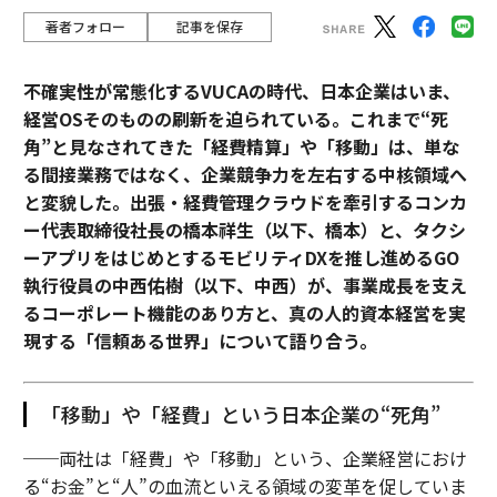
著者フォロー
記事を保存
不確実性が常態化するVUCAの時代、日本企業はいま、
経営OSそのものの刷新を迫られている。これまで“死
角”と見なされてきた「経費精算」や「移動」は、単な
る間接業務ではなく、企業競争力を左右する中核領域へ
と変貌した。出張・経費管理クラウドを牽引するコンカ
ー代表取締役社長の橋本祥生（以下、橋本）と、タクシ
ーアプリをはじめとするモビリティDXを推し進めるGO
執行役員の中西佑樹（以下、中西）が、事業成長を支え
るコーポレート機能のあり方と、真の人的資本経営を実
現する「信頼ある世界」について語り合う。
「移動」や「経費」という日本企業の“死角”
──両社は「経費」や「移動」という、企業経営におけ
る“お金”と“人”の血流といえる領域の変革を促していま