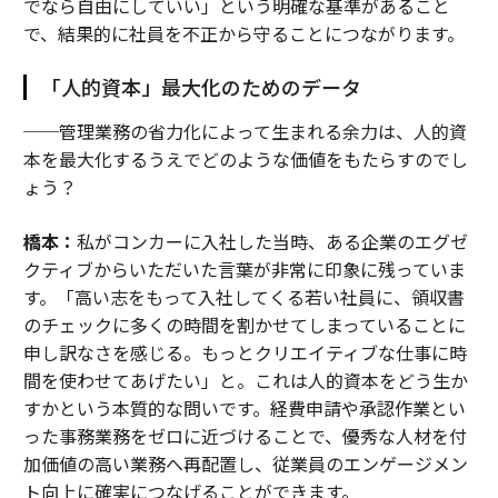
でなら自由にしていい」という明確な基準があること
で、結果的に社員を不正から守ることにつながります。
「人的資本」最大化のためのデータ
──管理業務の省力化によって生まれる余力は、人的資
本を最大化するうえでどのような価値をもたらすのでし
ょう？
橋本：
私がコンカーに入社した当時、ある企業のエグゼ
クティブからいただいた言葉が非常に印象に残っていま
す。「高い志をもって入社してくる若い社員に、領収書
のチェックに多くの時間を割かせてしまっていることに
申し訳なさを感じる。もっとクリエイティブな仕事に時
間を使わせてあげたい」と。これは人的資本をどう生か
すかという本質的な問いです。経費申請や承認作業とい
った事務業務をゼロに近づけることで、優秀な人材を付
加価値の高い業務へ再配置し、従業員のエンゲージメン
ト向上に確実につなげることができます。